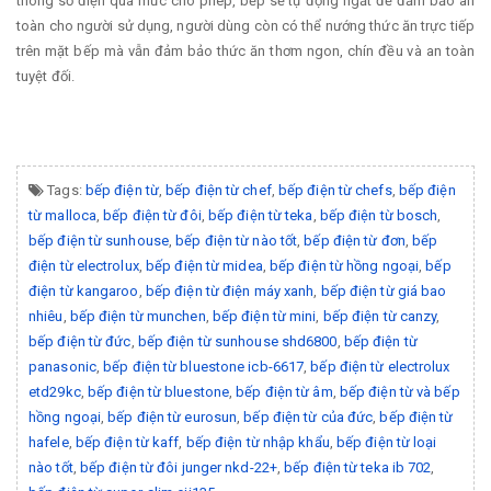
thông số điện quá mức cho phép, bếp sẽ tự động ngắt để đảm bảo an
toàn cho người sử dụng, người dùng còn có thể nướng thức ăn trực tiếp
trên mặt bếp mà vẫn đảm bảo thức ăn thơm ngon, chín đều và an toàn
tuyệt đối.
Tags:
bếp điện từ
,
bếp điện từ chef
,
bếp điện từ chefs
,
bếp điện
từ malloca
,
bếp điện từ đôi
,
bếp điện từ teka
,
bếp điện từ bosch
,
bếp điện từ sunhouse
,
bếp điện từ nào tốt
,
bếp điện từ đơn
,
bếp
điện từ electrolux
,
bếp điện từ midea
,
bếp điện từ hồng ngoại
,
bếp
điện từ kangaroo
,
bếp điện từ điện máy xanh
,
bếp điện từ giá bao
nhiêu
,
bếp điện từ munchen
,
bếp điện từ mini
,
bếp điện từ canzy
,
bếp điện từ đức
,
bếp điện từ sunhouse shd6800
,
bếp điện từ
panasonic
,
bếp điện từ bluestone icb-6617
,
bếp điện từ electrolux
etd29kc
,
bếp điện từ bluestone
,
bếp điện từ âm
,
bếp điện từ và bếp
hồng ngoại
,
bếp điện từ eurosun
,
bếp điện từ của đức
,
bếp điện từ
hafele
,
bếp điện từ kaff
,
bếp điện từ nhập khẩu
,
bếp điện từ loại
nào tốt
,
bếp điện từ đôi junger nkd-22+
,
bếp điện từ teka ib 702
,