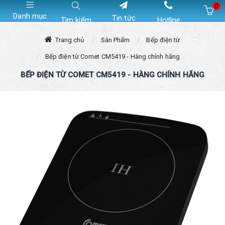
0
Danh mục
Tin tức
Tìm kiếm
Hotline
Hiện chưa có sản phẩm nào trong giỏ hàng của bạn
Trang chủ
Sản Phẩm
Bếp điện từ
Bếp điện từ Comet CM5419 - Hàng chính hãng
BẾP ĐIỆN TỪ COMET CM5419 - HÀNG CHÍNH HÃNG