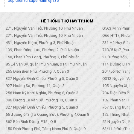
bếp điện từ super-slim eji135
HỆ THỐNG THỢ HAY TP.HCM
271, Nguyễn Văn Trỗi, Phường 10, Phú Nhuận
Q563 Minh Phụng,
271, Nguyễn Văn Trỗi, Phường 10, Phú Nhuận
Q66 HT17, Phường
431, Nguyễn Kiệm, Phường 3, Phú Nhuận
231 Hà Huy Giáp, 
139, Phan Đăng Lưu, Phường 2, Phú Nhuận
71D/5 Kp7, Phường
158, Phan Xích Long, Phường 7, Phú Nhuận
21 Đường số 2, KP
85 Lê Văn Sỹ, quận Phú Nhuận, p14, Phú Nhuận
114 Đường B Trưng
265 Điện Biên Phủ, Phường 7, Quận 3
204/56 Nơ Trang L
327 Nguyễn Đình Chiểu, Phường 5, Quận 3
Q312 Nguyền Văn 
927 Hoàng Sa, Phường 11, Quận 3
105 Nguyền Xí, Ph
256 Nam Kỳ Khởi Nghĩa, Phường 8, Quận 3
704 Điện Biên Phũ 
386 Đường Lê Văn Sỹ, Phường 13, Quận 3
182 Phan Văn Hân,
327 Nguyễn Đình Chiểu, Phường 5, Quận 3
767 Quang trung, 
66 đường 643 (Tạ Quang Bửu), Phường 4,Quận 8
172 Thống Nhất. P
362 Bến Bình Đông, P.15 , Q.8
52 Nguyễn Du, Ph
150 Đình Phong Phú, Tăng Nhơn Phú B, Quận 9
63/1 Lê Đức Thọ, 