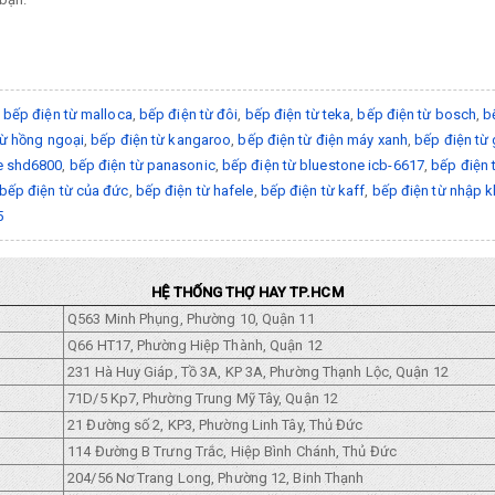
,
bếp điện từ malloca
,
bếp điện từ đôi
,
bếp điện từ teka
,
bếp điện từ bosch
,
b
từ hồng ngoại
,
bếp điện từ kangaroo
,
bếp điện từ điện máy xanh
,
bếp điện từ 
e shd6800
,
bếp điện từ panasonic
,
bếp điện từ bluestone icb-6617
,
bếp điện 
bếp điện từ của đức
,
bếp điện từ hafele
,
bếp điện từ kaff
,
bếp điện từ nhập 
5
HỆ THỐNG THỢ HAY TP.HCM
Q563 Minh Phụng, Phường 10, Quận 11
Q66 HT17, Phường Hiệp Thành, Quận 12
231 Hà Huy Giáp, Tồ 3A, KP 3A, Phường Thạnh Lộc, Quận 12
71D/5 Kp7, Phường Trung Mỹ Tây, Quận 12
21 Đường số 2, KP3, Phường Linh Tây, Thủ Đức
114 Đường B Trưng Trắc, Hiệp Bình Chánh, Thủ Đức
204/56 Nơ Trang Long, Phường 12, Binh Thạnh