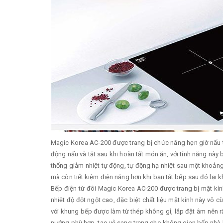
Magic Korea AC-200 được trang bị chức năng hẹn giờ nấu th
động nấu và tắt sau khi hoàn tất món ăn, với tính năng nà
thống giảm nhiệt tự động, tự động hạ nhiệt sau một khoảng 
mà còn tiết kiệm điện năng hơn khi bạn tắt bếp sau đó lại kh
Bếp điện từ đôi Magic Korea AC-200 được trang bị mặt kính
nhiệt độ đột ngột cao, đặc biệt chất liệu mặt kính này vô
với khung bếp được làm từ thép không gỉ, lắp đặt âm nên 
nướng phù hợp, tạo vẻ sang trọng cho không gian bếp nhà 