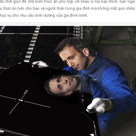
 thời gian để chế biến thức ăn phù hợp với khẩu vị mà bạn thích, bạn ngại 
 thức ăn hơn cho bạn và người thân trong gia đình mà không mất quá nhiều 
ục vụ cho nhu cầu dinh dưỡng của gia đình mình.