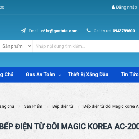
Đăng nhập
00
Email us!
hr@gastute.com
Call to us!
0943789600
ng Chủ
Gas An Toàn
Thiết Bị Xăng Dầu
Tin Tức
rang chủ
Sản Phẩm
Bếp điện từ
Bếp điện từ đôi Magic korea 
BẾP ĐIỆN TỪ ĐÔI MAGIC KOREA AC-20