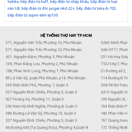
hafele
,
bếp điện từ kaff
,
bếp điện từ nhập khẩu
,
bếp điện từ loại
nào tốt
,
bếp điện từ đôi junger nkd-22+
,
bếp điện từ teka ib 702
,
bếp điện từ super-slim eji135
HỆ THỐNG THỢ HAY TP.HCM
271, Nguyễn Văn Trỗi, Phường 10, Phú Nhuận
Q563 Minh Phụng,
271, Nguyễn Văn Trỗi, Phường 10, Phú Nhuận
Q66 HT17, Phường
431, Nguyễn Kiệm, Phường 3, Phú Nhuận
231 Hà Huy Giáp, 
139, Phan Đăng Lưu, Phường 2, Phú Nhuận
71D/5 Kp7, Phường
158, Phan Xích Long, Phường 7, Phú Nhuận
21 Đường số 2, KP
85 Lê Văn Sỹ, quận Phú Nhuận, p14, Phú Nhuận
114 Đường B Trưng
265 Điện Biên Phủ, Phường 7, Quận 3
204/56 Nơ Trang L
327 Nguyễn Đình Chiểu, Phường 5, Quận 3
Q312 Nguyền Văn 
927 Hoàng Sa, Phường 11, Quận 3
105 Nguyền Xí, Ph
256 Nam Kỳ Khởi Nghĩa, Phường 8, Quận 3
704 Điện Biên Phũ 
386 Đường Lê Văn Sỹ, Phường 13, Quận 3
182 Phan Văn Hân,
327 Nguyễn Đình Chiểu, Phường 5, Quận 3
767 Quang trung, 
66 đường 643 (Tạ Quang Bửu), Phường 4,Quận 8
172 Thống Nhất. P