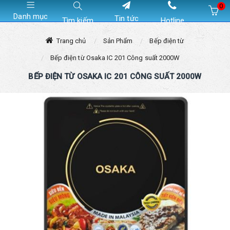
0
Danh mục
Tin tức
Tìm kiếm
Hotline
Hiện chưa có sản phẩm nào trong giỏ hàng của bạn
Trang chủ
Sản Phẩm
Bếp điện từ
Bếp điện từ Osaka IC 201 Công suất 2000W
BẾP ĐIỆN TỪ OSAKA IC 201 CÔNG SUẤT 2000W