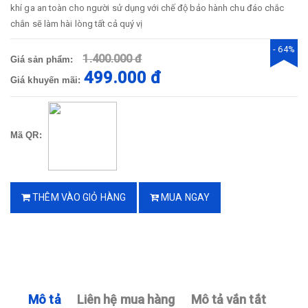
khí ga an toàn cho người sử dụng với chế độ bảo hành chu đáo chắc
chắn sẽ làm hài lòng tất cả quý vị
- 64%
1.400.000 đ
Giá sản phẩm:
499.000 đ
Giá khuyến mãi:
Mã QR:
THÊM VÀO GIỎ HÀNG
MUA NGAY
Mô tả
Liên hệ mua hàng
Mô tả vắn tắt