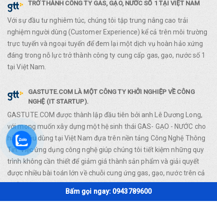
TRỞ THÀNH CÔNG TY GAS, GẠO, NƯỚC SỐ 1 TẠI VIỆT NAM
Với sự đầu tư nghiêm túc, chúng tôi tập trung nâng cao trải
nghiệm người dùng (Customer Experience) kể cả trên môi trường
trực tuyến và ngoại tuyến để đem lại một dịch vụ hoàn hảo xứng
đáng trong nỗ lực trở thành công ty cung cấp gas, gạo, nước số 1
tại Việt Nam.
GASTUTE.COM LÀ MỘT CÔNG TY KHỞI NGHIỆP VỀ CÔNG
NGHỆ (IT STARTUP).
GASTUTE.COM được thành lập đầu tiên bởi anh Lê Dương Long,
với mong muốn xây dựng một hệ sinh thái GAS- GẠO - NƯỚC cho
hàng tiêu dùng tại Việt Nam đựa trên nền tảng Công Nghệ Thông
Tin. Việc ứng dụng công nghệ giúp chúng tôi tiết kiệm những quy
trình không cần thiết để giảm giá thành sản phẩm và giải quyết
được nhiều bài toán lớn về chuỗi cung ứng gas, gạo, nước trên cả
nước.
Bấm gọi ngay: 0943789600