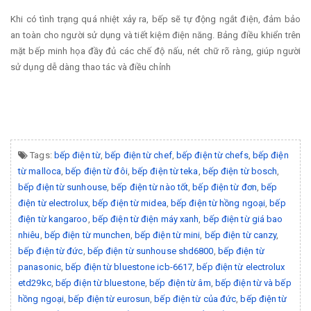
Khi có tình trạng quá nhiệt xảy ra, bếp sẽ tự động ngắt điện, đảm bảo
an toàn cho người sử dụng và tiết kiệm điện năng. Bảng điều khiển trên
mặt bếp minh họa đầy đủ các chế độ nấu, nét chữ rõ ràng, giúp người
sử dụng dễ dàng thao tác và điều chỉnh
Tags:
bếp điện từ
,
bếp điện từ chef
,
bếp điện từ chefs
,
bếp điện
từ malloca
,
bếp điện từ đôi
,
bếp điện từ teka
,
bếp điện từ bosch
,
bếp điện từ sunhouse
,
bếp điện từ nào tốt
,
bếp điện từ đơn
,
bếp
điện từ electrolux
,
bếp điện từ midea
,
bếp điện từ hồng ngoại
,
bếp
điện từ kangaroo
,
bếp điện từ điện máy xanh
,
bếp điện từ giá bao
nhiêu
,
bếp điện từ munchen
,
bếp điện từ mini
,
bếp điện từ canzy
,
bếp điện từ đức
,
bếp điện từ sunhouse shd6800
,
bếp điện từ
panasonic
,
bếp điện từ bluestone icb-6617
,
bếp điện từ electrolux
etd29kc
,
bếp điện từ bluestone
,
bếp điện từ âm
,
bếp điện từ và bếp
hồng ngoại
,
bếp điện từ eurosun
,
bếp điện từ của đức
,
bếp điện từ