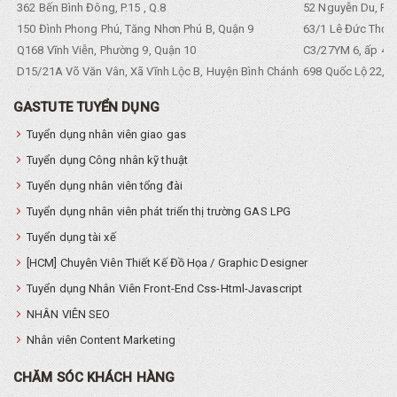
362 Bến Bình Đông, P.15 , Q.8
52 Nguyễn Du, Ph
150 Đình Phong Phú, Tăng Nhơn Phú B, Quận 9
63/1 Lê Đức Thọ, 
Q168 Vĩnh Viễn, Phường 9, Quận 10
C3/27YM 6, ấp 4, 
D15/21A Võ Văn Vân, Xã Vĩnh Lộc B, Huyện Bình Chánh
698 Quốc Lộ 22, Tổ
GASTUTE TUYỂN DỤNG
Tuyển dụng nhân viên giao gas
Tuyển dụng Công nhân kỹ thuật
Tuyển dụng nhân viên tổng đài
Tuyển dụng nhân viên phát triển thị trường GAS LPG
Tuyển dụng tài xế
[HCM] Chuyên Viên Thiết Kế Đồ Họa / Graphic Designer
Tuyển dụng Nhân Viên Front-End Css-Html-Javascript
NHÂN VIÊN SEO
Nhân viên Content Marketing
CHĂM SÓC KHÁCH HÀNG