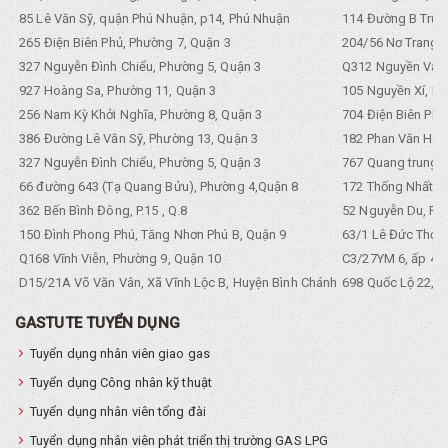
85 Lê Văn Sỹ, quận Phú Nhuận, p14, Phú Nhuận
114 Đường B Trưng
265 Điện Biên Phủ, Phường 7, Quận 3
204/56 Nơ Trang L
327 Nguyễn Đình Chiểu, Phường 5, Quận 3
Q312 Nguyền Văn 
927 Hoàng Sa, Phường 11, Quận 3
105 Nguyền Xí, Ph
256 Nam Kỳ Khởi Nghĩa, Phường 8, Quận 3
704 Điện Biên Phũ 
386 Đường Lê Văn Sỹ, Phường 13, Quận 3
182 Phan Văn Hân,
327 Nguyễn Đình Chiểu, Phường 5, Quận 3
767 Quang trung, 
66 đường 643 (Tạ Quang Bửu), Phường 4,Quận 8
172 Thống Nhất. P
362 Bến Bình Đông, P.15 , Q.8
52 Nguyễn Du, Ph
150 Đình Phong Phú, Tăng Nhơn Phú B, Quận 9
63/1 Lê Đức Thọ, 
Q168 Vĩnh Viễn, Phường 9, Quận 10
C3/27YM 6, ấp 4, 
D15/21A Võ Văn Vân, Xã Vĩnh Lộc B, Huyện Bình Chánh
698 Quốc Lộ 22, Tổ
GASTUTE TUYỂN DỤNG
Tuyển dụng nhân viên giao gas
Tuyển dụng Công nhân kỹ thuật
Tuyển dụng nhân viên tổng đài
Tuyển dụng nhân viên phát triển thị trường GAS LPG