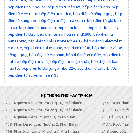
từ malloca
,
bếp điện từ đôi
,
bếp điện từ teka
,
bếp điện từ bosch
,
bếp điện từ sunhouse
,
bếp điện từ nào tốt
,
bếp điện từ đơn
,
bếp
điện từ electrolux
,
bếp điện từ midea
,
bếp điện từ hồng ngoại
,
bếp
điện từ kangaroo
,
bếp điện từ điện máy xanh
,
bếp điện từ giá bao
nhiêu
,
bếp điện từ munchen
,
bếp điện từ mini
,
bếp điện từ canzy
,
bếp điện từ đức
,
bếp điện từ sunhouse shd6800
,
bếp điện từ
panasonic
,
bếp điện từ bluestone icb-6617
,
bếp điện từ electrolux
etd29kc
,
bếp điện từ bluestone
,
bếp điện từ âm
,
bếp điện từ và bếp
hồng ngoại
,
bếp điện từ eurosun
,
bếp điện từ của đức
,
bếp điện từ
hafele
,
bếp điện từ kaff
,
bếp điện từ nhập khẩu
,
bếp điện từ loại
nào tốt
,
bếp điện từ đôi junger nkd-22+
,
bếp điện từ teka ib 702
,
bếp điện từ super-slim eji135
HỆ THỐNG THỢ HAY TP.HCM
271, Nguyễn Văn Trỗi, Phường 10, Phú Nhuận
Q563 Minh Phụng,
271, Nguyễn Văn Trỗi, Phường 10, Phú Nhuận
Q66 HT17, Phường
431, Nguyễn Kiệm, Phường 3, Phú Nhuận
231 Hà Huy Giáp, 
139, Phan Đăng Lưu, Phường 2, Phú Nhuận
71D/5 Kp7, Phường
158, Phan Xích Long, Phường 7, Phú Nhuận
21 Đường số 2, KP