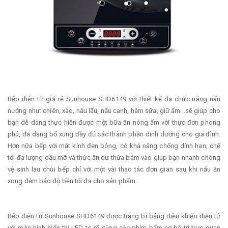
Bếp điện từ giá rẻ Sunhouse SHD6149 với thiết kế đa chức năng nấu
nướng như: chiên, xào, nấu lẩu, nấu canh, hâm sữa, giữ ấm...sẽ giúp cho
bạn dễ dàng thực hiện được một bữa ăn nóng ấm với thực đơn phong
phú, đa dạng bổ xung đầy đủ các thành phần dinh dưỡng cho gia đình.
Hơn nữa bếp với mặt kính đen bóng, có khả năng chống dính hạn, chế
tối đa lượng dầu mỡ và thức ăn dư thừa bám vào giúp bạn nhanh chóng
vệ sinh lau chùi bếp chỉ với một vài thao tác đơn gian sau khi nấu ăn
xong đảm bảo độ bền tối đa cho sản phẩm.
Bếp điện từ Sunhouse SHD6149 được trang bị bảng điều khiển điện tử
với màn hình hiển thị LED to rõ cùng các phím bấm cơ bố trí trực quan