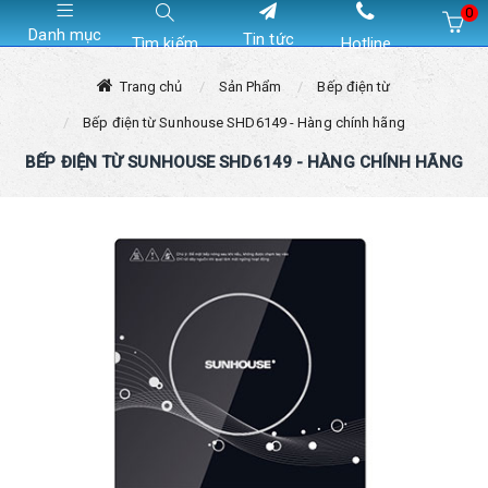
0
Danh mục
Tin tức
Tìm kiếm
Hotline
Hiện chưa có sản phẩm nào trong giỏ hàng của bạn
Trang chủ
Sản Phẩm
Bếp điện từ
Bếp điện từ Sunhouse SHD6149 - Hàng chính hãng
BẾP ĐIỆN TỪ SUNHOUSE SHD6149 - HÀNG CHÍNH HÃNG