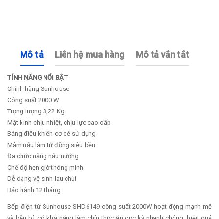
Mô tả
Liên hệ mua hàng
Mô tả vắn tắt
TÍNH NĂNG NỔI BẬT
Chính hãng Sunhouse
Công suất 2000 W
Trọng lượng 3,22 Kg
Mặt kính chịu nhiệt, chịu lực cao cấp
Bảng điều khiển cơ dễ sử dụng
Mâm nấu làm từ đồng siêu bền
Đa chức năng nấu nướng
Chế độ hẹn giờ thông minh
Dễ dàng vệ sinh lau chùi
Bảo hành 12 tháng
Bếp điện từ Sunhouse SHD6149 công suất 2000W hoạt động mạnh mẽ
và bền bỉ, có khả năng làm chín thức ăn cực kỳ nhanh chóng, hiệu quả