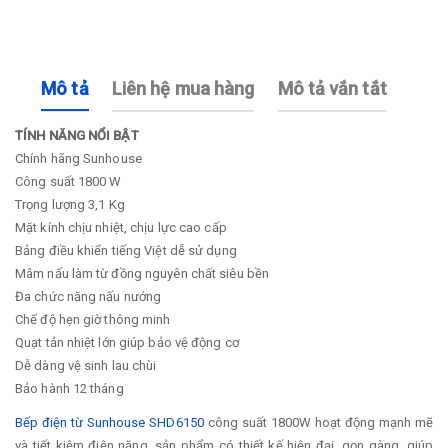
Mô tả
Liên hệ mua hàng
Mô tả vắn tắt
TÍNH NĂNG NỔI BẬT
Chính hãng Sunhouse
Công suất 1800 W
Trọng lượng 3,1 Kg
Mặt kính chịu nhiệt, chịu lực cao cấp
Bảng điều khiển tiếng Việt dễ sử dụng
Mâm nấu làm từ đồng nguyên chất siêu bền
Đa chức năng nấu nướng
Chế độ hẹn giờ thông minh
Quạt tản nhiệt lớn giúp bảo vệ động cơ
Dễ dàng vệ sinh lau chùi
Bảo hành 12 tháng
Bếp điện từ Sunhouse SHD6150
công suất 1800W hoạt động mạnh mẽ
và tiết kiệm điện năng, sản phẩm có thiết kế hiện đại, gọn gàng, giúp