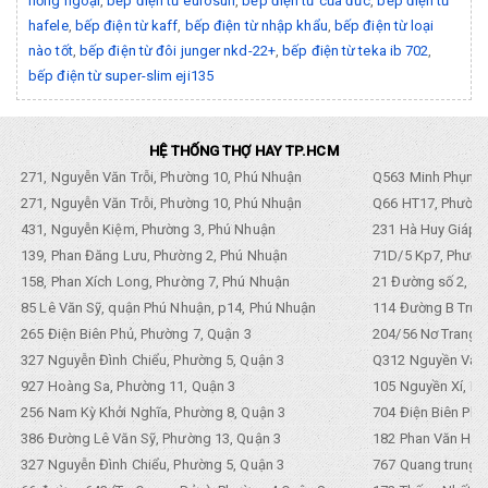
hồng ngoại
,
bếp điện từ eurosun
,
bếp điện từ của đức
,
bếp điện từ
hafele
,
bếp điện từ kaff
,
bếp điện từ nhập khẩu
,
bếp điện từ loại
nào tốt
,
bếp điện từ đôi junger nkd-22+
,
bếp điện từ teka ib 702
,
bếp điện từ super-slim eji135
HỆ THỐNG THỢ HAY TP.HCM
271, Nguyễn Văn Trỗi, Phường 10, Phú Nhuận
Q563 Minh Phụng,
271, Nguyễn Văn Trỗi, Phường 10, Phú Nhuận
Q66 HT17, Phường
431, Nguyễn Kiệm, Phường 3, Phú Nhuận
231 Hà Huy Giáp, 
139, Phan Đăng Lưu, Phường 2, Phú Nhuận
71D/5 Kp7, Phường
158, Phan Xích Long, Phường 7, Phú Nhuận
21 Đường số 2, KP
85 Lê Văn Sỹ, quận Phú Nhuận, p14, Phú Nhuận
114 Đường B Trưng
265 Điện Biên Phủ, Phường 7, Quận 3
204/56 Nơ Trang L
327 Nguyễn Đình Chiểu, Phường 5, Quận 3
Q312 Nguyền Văn 
927 Hoàng Sa, Phường 11, Quận 3
105 Nguyền Xí, Ph
256 Nam Kỳ Khởi Nghĩa, Phường 8, Quận 3
704 Điện Biên Phũ 
386 Đường Lê Văn Sỹ, Phường 13, Quận 3
182 Phan Văn Hân,
327 Nguyễn Đình Chiểu, Phường 5, Quận 3
767 Quang trung, 