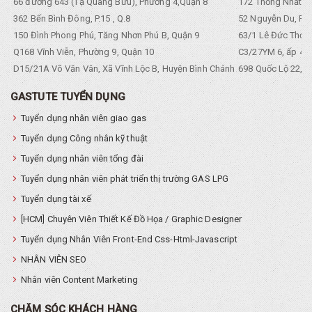
66 đường 643 (Tạ Quang Bửu), Phường 4,Quận 8
172 Thống Nhất. P
362 Bến Bình Đông, P.15 , Q.8
52 Nguyễn Du, Ph
150 Đình Phong Phú, Tăng Nhơn Phú B, Quận 9
63/1 Lê Đức Thọ, 
Q168 Vĩnh Viễn, Phường 9, Quận 10
C3/27YM 6, ấp 4, 
D15/21A Võ Văn Vân, Xã Vĩnh Lộc B, Huyện Bình Chánh
698 Quốc Lộ 22, Tổ
GASTUTE TUYỂN DỤNG
Tuyển dụng nhân viên giao gas
Tuyển dụng Công nhân kỹ thuật
Tuyển dụng nhân viên tổng đài
Tuyển dụng nhân viên phát triển thị trường GAS LPG
Tuyển dụng tài xế
[HCM] Chuyên Viên Thiết Kế Đồ Họa / Graphic Designer
Tuyển dụng Nhân Viên Front-End Css-Html-Javascript
NHÂN VIÊN SEO
Nhân viên Content Marketing
CHĂM SÓC KHÁCH HÀNG