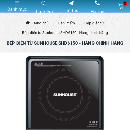
0
Danh mục
Tin tức
Tìm kiếm
Hotline
Hiện chưa có sản phẩm nào trong giỏ hàng của bạn
Trang chủ
Sản Phẩm
Bếp điện từ
Bếp điện từ Sunhouse SHD6150 - Hàng chính hãng
BẾP ĐIỆN TỪ SUNHOUSE SHD6150 - HÀNG CHÍNH HÃNG