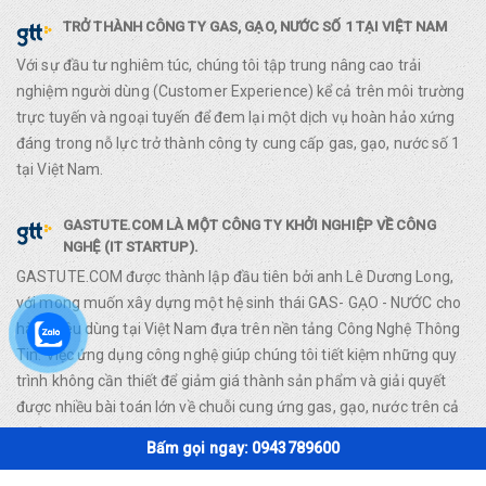
TRỞ THÀNH CÔNG TY GAS, GẠO, NƯỚC SỐ 1 TẠI VIỆT NAM
Với sự đầu tư nghiêm túc, chúng tôi tập trung nâng cao trải
nghiệm người dùng (Customer Experience) kể cả trên môi trường
trực tuyến và ngoại tuyến để đem lại một dịch vụ hoàn hảo xứng
đáng trong nỗ lực trở thành công ty cung cấp gas, gạo, nước số 1
tại Việt Nam.
GASTUTE.COM LÀ MỘT CÔNG TY KHỞI NGHIỆP VỀ CÔNG
NGHỆ (IT STARTUP).
GASTUTE.COM được thành lập đầu tiên bởi anh Lê Dương Long,
với mong muốn xây dựng một hệ sinh thái GAS- GẠO - NƯỚC cho
hàng tiêu dùng tại Việt Nam đựa trên nền tảng Công Nghệ Thông
Tin. Việc ứng dụng công nghệ giúp chúng tôi tiết kiệm những quy
trình không cần thiết để giảm giá thành sản phẩm và giải quyết
được nhiều bài toán lớn về chuỗi cung ứng gas, gạo, nước trên cả
nước.
Bấm gọi ngay: 0943789600