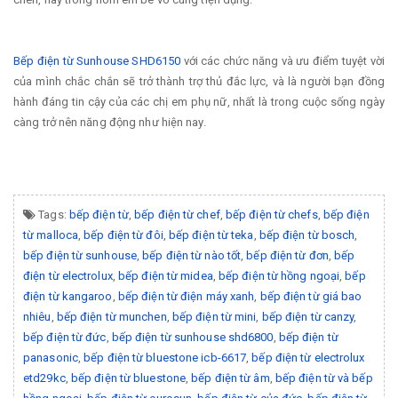
Bếp điện từ Sunhouse SHD6150
với các chức năng và ưu điểm tuyệt vời
của mình chắc chắn sẽ trở thành trợ thủ đắc lực, và là người bạn đồng
hành đáng tin cậy của các chị em phụ nữ, nhất là trong cuộc sống ngày
càng trở nên năng động như hiện nay.
Tags:
bếp điện từ
,
bếp điện từ chef
,
bếp điện từ chefs
,
bếp điện
từ malloca
,
bếp điện từ đôi
,
bếp điện từ teka
,
bếp điện từ bosch
,
bếp điện từ sunhouse
,
bếp điện từ nào tốt
,
bếp điện từ đơn
,
bếp
điện từ electrolux
,
bếp điện từ midea
,
bếp điện từ hồng ngoại
,
bếp
điện từ kangaroo
,
bếp điện từ điện máy xanh
,
bếp điện từ giá bao
nhiêu
,
bếp điện từ munchen
,
bếp điện từ mini
,
bếp điện từ canzy
,
bếp điện từ đức
,
bếp điện từ sunhouse shd6800
,
bếp điện từ
panasonic
,
bếp điện từ bluestone icb-6617
,
bếp điện từ electrolux
etd29kc
,
bếp điện từ bluestone
,
bếp điện từ âm
,
bếp điện từ và bếp