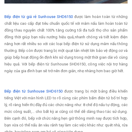
Bếp điện từ giá rẻ Sunhouse SHD6150
được làm hoàn toàn từ những
chất liệu cao cấp đạt tiêu chuẩn quốc tế với mâm nấu làm hoàn toàn từ
đồng thau nguyên chất 100% tăng cường tối đa tuổi thọ cho sản phẩm
đồng thời giúp bạn nấu nướng hiệu quả,nhanh chóng và tiết kiệm điện
năng hơn rất nhiều so với các loại bếp điện từ sử dụng mâm nấu thông
thường. Bếp còn được trang bị một quạt tản nhiệt lớn bảo vệ động cơ và
giúp bếp hoạt động ổn định khi sử dụng trong một thời gian dài vô cùng
hiệu quả. Với bếp điện từ Sunhouse SHD6150, công việc nội trợ hàng
ngày của gia đình bạn sẽ trở nên đơn giản, nhẹ nhàng hơn bao giờ hết.
Bếp điện từ Sunhouse SHD6150
được trang bị một bảng điều khiển
tiếng Việt với màn hình LED to rõ cùng các phím bấm điện tử bố trí hợp
lý, rõ ràng hiển thị đầy đủ các chức năng như: 8 chế độ nấu tự động, các
mức công suất,... cho bất kỳ ai cũng có thể dễ dàng thao tác sử dụng.
Bên cạnh đó, bếp với chức năng hẹn giờ thông minh nay được tích hợp,
bạn vừa có thể nấu ăn vàu rảnh tay làm các việc khác như: quét nhà, rửa
chén, hay trông nom em bé vô cùng tiện dụng.