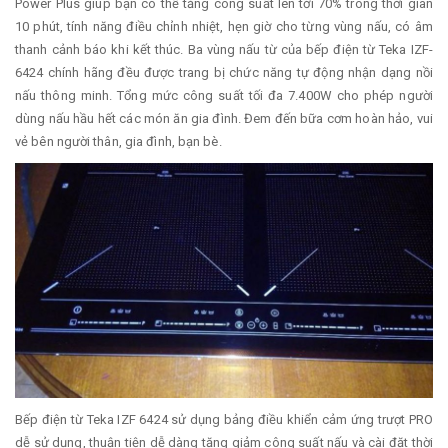
Power Plus giúp bạn có thể tăng công suất lên tới 70% trong thời gian
10 phút, tính năng điều chỉnh nhiệt, hẹn giờ cho từng vùng nấu, có âm
thanh cảnh báo khi kết thúc. Ba vùng nấu từ của bếp điện từ Teka IZF-
6424 chính hãng đều được trang bị chức năng tự động nhận dạng nồi
nấu thông minh. Tổng mức công suất tối đa 7.400W cho phép người
dùng nấu hầu hết các món ăn gia đình. Đem đến bữa cơm hoàn hảo, vui
vẻ bên người thân, gia đình, bạn bè.
Bếp điện từ Teka IZF 6424 sử dụng bảng điều khiển cảm ứng trượt PRO
dễ sử dụng, thuận tiện dễ dàng tăng giảm công suất nấu và cài đặt thời