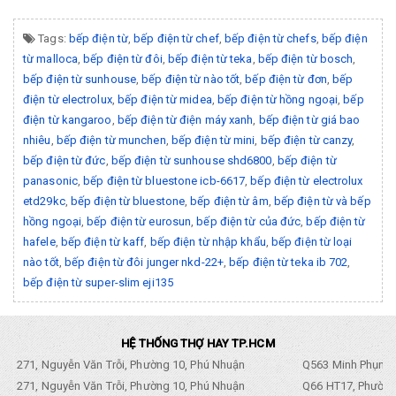
Tags:
bếp điện từ
,
bếp điện từ chef
,
bếp điện từ chefs
,
bếp điện
từ malloca
,
bếp điện từ đôi
,
bếp điện từ teka
,
bếp điện từ bosch
,
bếp điện từ sunhouse
,
bếp điện từ nào tốt
,
bếp điện từ đơn
,
bếp
điện từ electrolux
,
bếp điện từ midea
,
bếp điện từ hồng ngoại
,
bếp
điện từ kangaroo
,
bếp điện từ điện máy xanh
,
bếp điện từ giá bao
nhiêu
,
bếp điện từ munchen
,
bếp điện từ mini
,
bếp điện từ canzy
,
bếp điện từ đức
,
bếp điện từ sunhouse shd6800
,
bếp điện từ
panasonic
,
bếp điện từ bluestone icb-6617
,
bếp điện từ electrolux
etd29kc
,
bếp điện từ bluestone
,
bếp điện từ âm
,
bếp điện từ và bếp
hồng ngoại
,
bếp điện từ eurosun
,
bếp điện từ của đức
,
bếp điện từ
hafele
,
bếp điện từ kaff
,
bếp điện từ nhập khẩu
,
bếp điện từ loại
nào tốt
,
bếp điện từ đôi junger nkd-22+
,
bếp điện từ teka ib 702
,
bếp điện từ super-slim eji135
HỆ THỐNG THỢ HAY TP.HCM
271, Nguyễn Văn Trỗi, Phường 10, Phú Nhuận
Q563 Minh Phụng,
271, Nguyễn Văn Trỗi, Phường 10, Phú Nhuận
Q66 HT17, Phường