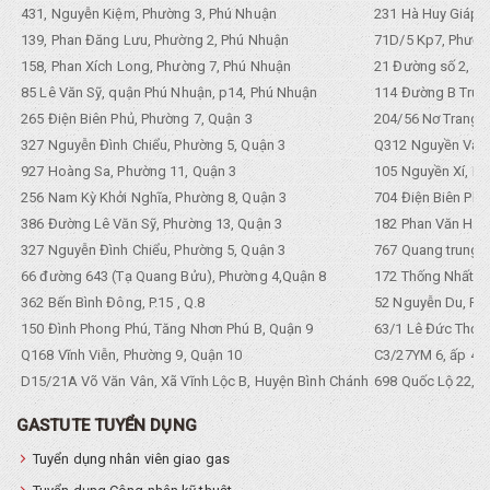
431, Nguyễn Kiệm, Phường 3, Phú Nhuận
231 Hà Huy Giáp, 
139, Phan Đăng Lưu, Phường 2, Phú Nhuận
71D/5 Kp7, Phường
158, Phan Xích Long, Phường 7, Phú Nhuận
21 Đường số 2, KP
85 Lê Văn Sỹ, quận Phú Nhuận, p14, Phú Nhuận
114 Đường B Trưng
265 Điện Biên Phủ, Phường 7, Quận 3
204/56 Nơ Trang L
327 Nguyễn Đình Chiểu, Phường 5, Quận 3
Q312 Nguyền Văn 
927 Hoàng Sa, Phường 11, Quận 3
105 Nguyền Xí, Ph
256 Nam Kỳ Khởi Nghĩa, Phường 8, Quận 3
704 Điện Biên Phũ 
386 Đường Lê Văn Sỹ, Phường 13, Quận 3
182 Phan Văn Hân,
327 Nguyễn Đình Chiểu, Phường 5, Quận 3
767 Quang trung, 
66 đường 643 (Tạ Quang Bửu), Phường 4,Quận 8
172 Thống Nhất. P
362 Bến Bình Đông, P.15 , Q.8
52 Nguyễn Du, Ph
150 Đình Phong Phú, Tăng Nhơn Phú B, Quận 9
63/1 Lê Đức Thọ, 
Q168 Vĩnh Viễn, Phường 9, Quận 10
C3/27YM 6, ấp 4, 
D15/21A Võ Văn Vân, Xã Vĩnh Lộc B, Huyện Bình Chánh
698 Quốc Lộ 22, Tổ
GASTUTE TUYỂN DỤNG
Tuyển dụng nhân viên giao gas