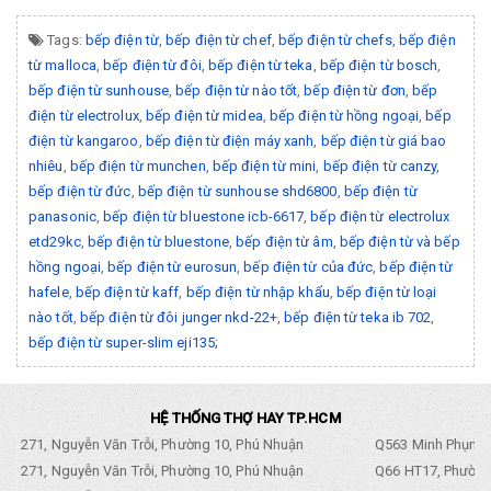
Tags:
bếp điện từ
,
bếp điện từ chef
,
bếp điện từ chefs
,
bếp điện
từ malloca
,
bếp điện từ đôi
,
bếp điện từ teka
,
bếp điện từ bosch
,
bếp điện từ sunhouse
,
bếp điện từ nào tốt
,
bếp điện từ đơn
,
bếp
điện từ electrolux
,
bếp điện từ midea
,
bếp điện từ hồng ngoại
,
bếp
điện từ kangaroo
,
bếp điện từ điện máy xanh
,
bếp điện từ giá bao
nhiêu
,
bếp điện từ munchen
,
bếp điện từ mini
,
bếp điện từ canzy
,
bếp điện từ đức
,
bếp điện từ sunhouse shd6800
,
bếp điện từ
panasonic
,
bếp điện từ bluestone icb-6617
,
bếp điện từ electrolux
etd29kc
,
bếp điện từ bluestone
,
bếp điện từ âm
,
bếp điện từ và bếp
hồng ngoại
,
bếp điện từ eurosun
,
bếp điện từ của đức
,
bếp điện từ
hafele
,
bếp điện từ kaff
,
bếp điện từ nhập khẩu
,
bếp điện từ loại
nào tốt
,
bếp điện từ đôi junger nkd-22+
,
bếp điện từ teka ib 702
,
bếp điện từ super-slim eji135;
HỆ THỐNG THỢ HAY TP.HCM
271, Nguyễn Văn Trỗi, Phường 10, Phú Nhuận
Q563 Minh Phụng,
271, Nguyễn Văn Trỗi, Phường 10, Phú Nhuận
Q66 HT17, Phường