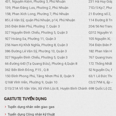
431, Nguyễn Kiệm, Phường 3, Phú Nhuận
231 Hà Huy Giáp, 
139, Phan Đăng Lưu, Phường 2, Phú Nhuận
71D/5 Kp7, Phường
158, Phan Xích Long, Phường 7, Phú Nhuận
21 Đường số 2, KP
85 Lê Văn Sỹ, quận Phú Nhuận, p14, Phú Nhuận
114 Đường B Trưng
265 Điện Biên Phủ, Phường 7, Quận 3
204/56 Nơ Trang L
327 Nguyễn Đình Chiểu, Phường 5, Quận 3
Q312 Nguyền Văn 
927 Hoàng Sa, Phường 11, Quận 3
105 Nguyền Xí, Ph
256 Nam Kỳ Khởi Nghĩa, Phường 8, Quận 3
704 Điện Biên Phũ 
386 Đường Lê Văn Sỹ, Phường 13, Quận 3
182 Phan Văn Hân,
327 Nguyễn Đình Chiểu, Phường 5, Quận 3
767 Quang trung, 
66 đường 643 (Tạ Quang Bửu), Phường 4,Quận 8
172 Thống Nhất. P
362 Bến Bình Đông, P.15 , Q.8
52 Nguyễn Du, Ph
150 Đình Phong Phú, Tăng Nhơn Phú B, Quận 9
63/1 Lê Đức Thọ, 
Q168 Vĩnh Viễn, Phường 9, Quận 10
C3/27YM 6, ấp 4, 
D15/21A Võ Văn Vân, Xã Vĩnh Lộc B, Huyện Bình Chánh
698 Quốc Lộ 22, Tổ
GASTUTE TUYỂN DỤNG
Tuyển dụng nhân viên giao gas
Tuyển dụng Công nhân kỹ thuật