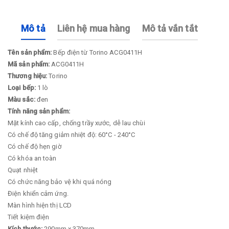
Mô tả
Liên hệ mua hàng
Mô tả vắn tắt
Tên sản phẩm:
Bếp điện từ Torino ACG0411H
Mã sản phẩm:
ACG0411H
Thương hiệu:
Torino
Loại bếp:
1 lò
Màu sắc:
đen
Tính năng sản phẩm:
Mặt kính cao cấp, chống trầy xước, dễ lau chùi
Có chế độ tăng giảm nhiệt độ: 60°C - 240°C
Có chế độ hẹn giờ
Có khóa an toàn
Quạt nhiệt
Có chức năng bảo vệ khi quá nóng
Điện khiển cảm ứng.
Màn hình hiện thị LCD
Tiết kiệm điện
Kích thước:
290mm x 370mm