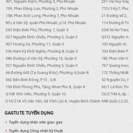
431, Nguyễn Kiệm, Phường 3, Phú Nhuận
231 Hà Huy Giáp, 
139, Phan Đăng Lưu, Phường 2, Phú Nhuận
71D/5 Kp7, Phường
158, Phan Xích Long, Phường 7, Phú Nhuận
21 Đường số 2, KP
85 Lê Văn Sỹ, quận Phú Nhuận, p14, Phú Nhuận
114 Đường B Trưng
265 Điện Biên Phủ, Phường 7, Quận 3
204/56 Nơ Trang L
327 Nguyễn Đình Chiểu, Phường 5, Quận 3
Q312 Nguyền Văn 
927 Hoàng Sa, Phường 11, Quận 3
105 Nguyền Xí, Ph
256 Nam Kỳ Khởi Nghĩa, Phường 8, Quận 3
704 Điện Biên Phũ 
386 Đường Lê Văn Sỹ, Phường 13, Quận 3
182 Phan Văn Hân,
327 Nguyễn Đình Chiểu, Phường 5, Quận 3
767 Quang trung, 
66 đường 643 (Tạ Quang Bửu), Phường 4,Quận 8
172 Thống Nhất. P
362 Bến Bình Đông, P.15 , Q.8
52 Nguyễn Du, Ph
150 Đình Phong Phú, Tăng Nhơn Phú B, Quận 9
63/1 Lê Đức Thọ, 
Q168 Vĩnh Viễn, Phường 9, Quận 10
C3/27YM 6, ấp 4, 
D15/21A Võ Văn Vân, Xã Vĩnh Lộc B, Huyện Bình Chánh
698 Quốc Lộ 22, Tổ
GASTUTE TUYỂN DỤNG
Tuyển dụng nhân viên giao gas
Tuyển dụng Công nhân kỹ thuật