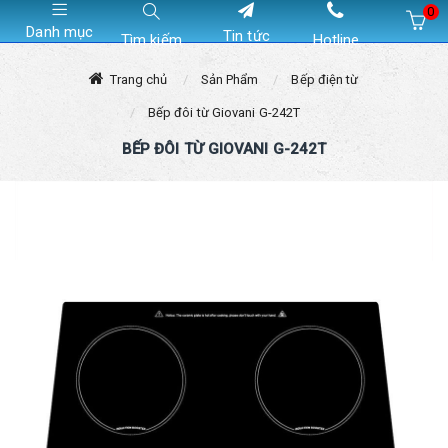
0
Danh mục
Tin tức
Tìm kiếm
Hotline
Hiện chưa có sản phẩm nào trong giỏ hàng của bạn
Trang chủ
Sản Phẩm
Bếp điện từ
Bếp đôi từ Giovani G-242T
BẾP ĐÔI TỪ GIOVANI G-242T