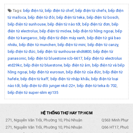
Tags:
bếp điện từ
,
bếp điện từ chef
,
bếp điện từ chefs
,
bếp điện
từ malloca
,
bếp điện từ đôi
,
bếp điện từ teka
,
bếp điện từ bosch
,
bếp điện từ sunhouse
,
bếp điện từ nào tốt
,
bếp điện từ đơn
,
bếp
điện từ electrolux
,
bếp điện từ midea
,
bếp điện từ hồng ngoại
,
bếp
điện từ kangaroo
,
bếp điện từ điện máy xanh
,
bếp điện từ giá bao
nhiêu
,
bếp điện từ munchen
,
bếp điện từ mini
,
bếp điện từ canzy
,
bếp điện từ đức
,
bếp điện từ sunhouse shd6800
,
bếp điện từ
panasonic
,
bếp điện từ bluestone icb-6617
,
bếp điện từ electrolux
etd29kc
,
bếp điện từ bluestone
,
bếp điện từ âm
,
bếp điện từ và bếp
hồng ngoại
,
bếp điện từ eurosun
,
bếp điện từ của đức
,
bếp điện từ
hafele
,
bếp điện từ kaff
,
bếp điện từ nhập khẩu
,
bếp điện từ loại
nào tốt
,
bếp điện từ đôi junger nkd-22+
,
bếp điện từ teka ib 702
,
bếp điện từ super-slim eji135
HỆ THỐNG THỢ HAY TP.HCM
271, Nguyễn Văn Trỗi, Phường 10, Phú Nhuận
Q563 Minh Phụng,
271, Nguyễn Văn Trỗi, Phường 10, Phú Nhuận
Q66 HT17, Phường