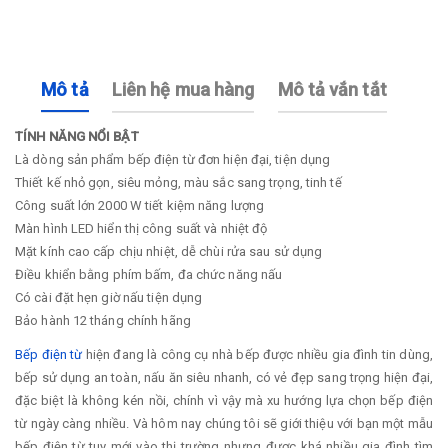
Mô tả
Liên hệ mua hàng
Mô tả vắn tắt
TÍNH NĂNG NỔI BẬT
Là dòng sản phẩm bếp điện từ đơn hiện đại, tiện dụng
Thiết kế nhỏ gọn, siêu mỏng, màu sắc sang trọng, tinh tế
Công suất lớn 2000 W tiết kiệm năng lượng
Màn hình LED hiển thị công suất và nhiệt độ
Mặt kính cao cấp chịu nhiệt, dễ chùi rửa sau sử dụng
Điều khiển bằng phím bấm, đa chức năng nấu
Có cài đặt hẹn giờ nấu tiện dụng
Bảo hành 12 tháng chính hãng
Bếp điện từ
hiện đang là công cụ nhà bếp được nhiều gia đình tin dùng,
bếp sử dụng an toàn, nấu ăn siêu nhanh, có vẻ đẹp sang trọng hiện đại,
đặc biệt là không kén nồi, chính vì vậy mà xu hướng lựa chọn bếp điện
từ ngày càng nhiều. Và hôm nay chúng tôi sẽ giới thiệu với bạn một mẫu
bếp điện từ tuy mới vào thị trường nhưng được khá nhiều gia đình tìm