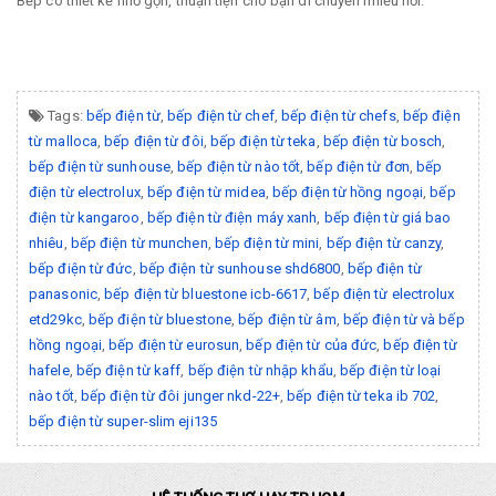
Bếp có thiết kế nhỏ gọn, thuận tiện cho bạn di chuyển nhiều nơi.
Tags:
bếp điện từ
,
bếp điện từ chef
,
bếp điện từ chefs
,
bếp điện
từ malloca
,
bếp điện từ đôi
,
bếp điện từ teka
,
bếp điện từ bosch
,
bếp điện từ sunhouse
,
bếp điện từ nào tốt
,
bếp điện từ đơn
,
bếp
điện từ electrolux
,
bếp điện từ midea
,
bếp điện từ hồng ngoại
,
bếp
điện từ kangaroo
,
bếp điện từ điện máy xanh
,
bếp điện từ giá bao
nhiêu
,
bếp điện từ munchen
,
bếp điện từ mini
,
bếp điện từ canzy
,
bếp điện từ đức
,
bếp điện từ sunhouse shd6800
,
bếp điện từ
panasonic
,
bếp điện từ bluestone icb-6617
,
bếp điện từ electrolux
etd29kc
,
bếp điện từ bluestone
,
bếp điện từ âm
,
bếp điện từ và bếp
hồng ngoại
,
bếp điện từ eurosun
,
bếp điện từ của đức
,
bếp điện từ
hafele
,
bếp điện từ kaff
,
bếp điện từ nhập khẩu
,
bếp điện từ loại
nào tốt
,
bếp điện từ đôi junger nkd-22+
,
bếp điện từ teka ib 702
,
bếp điện từ super-slim eji135