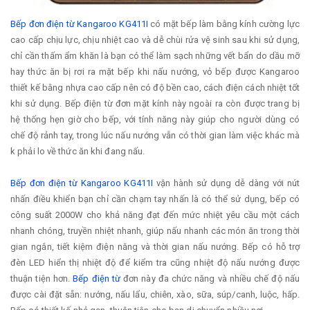
Bếp đơn điện từ Kangaroo KG411I
có mặt bếp làm bằng kính cường lực
cao cấp chịu lực, chịu nhiệt cao và dễ chùi rửa vệ sinh sau khi sử dụng,
chỉ cần thấm ẩm khăn là bạn có thể làm sạch những vết bẩn do dầu mỡ
hay thức ăn bị rơi ra mặt bếp khi nấu nướng, vỏ bếp được Kangaroo
thiết kế bằng nhựa cao cấp nên có độ bền cao, cách điện cách nhiệt tốt
khi sử dụng. Bếp điện từ đơn mặt kính này ngoài ra còn được trang bị
hệ thống hẹn giờ cho bếp, với tính năng này giúp cho người dùng có
chế độ rảnh tay, trong lúc nấu nướng vẫn có thời gian làm việc khác mà
k phải lo về thức ăn khi đang nấu.
Bếp đơn điện từ Kangaroo KG411I
vận hành sử dụng dễ dàng với nút
nhấn điều khiển bạn chỉ cần chạm tay nhấn là có thể sử dụng, bếp có
công suất 2000W cho khả năng đạt đến mức nhiệt yêu cầu một cách
nhanh chóng, truyền nhiệt nhanh, giúp nấu nhanh các món ăn trong thời
gian ngắn, tiết kiệm điện năng và thời gian nấu nướng. Bếp có hỗ trợ
đèn LED hiển thị nhiệt độ để kiểm tra cũng nhiệt độ nấu nướng được
thuận tiện hơn.
Bếp điện từ
đơn này đa chức năng và nhiều chế độ nấu
được cài đặt sẵn: nướng, nấu lẩu, chiên, xào, sữa, súp/canh, luộc, hấp.