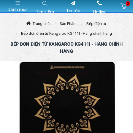
0
Danh mục
Tin tức
Tìm kiếm
Hotline
Hiện chưa có sản phẩm nào trong giỏ hàng của bạn
Trang chủ
Sản Phẩm
Bếp điện từ
Bếp đơn điện từ Kangaroo KG411I - Hàng chính hãng
BẾP ĐƠN ĐIỆN TỪ KANGAROO KG411I - HÀNG CHÍNH
HÃNG