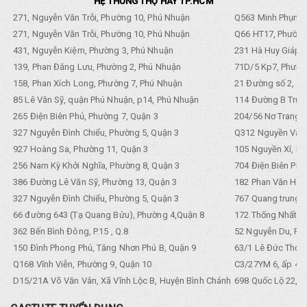
HỆ THỐNG THỢ HAY TP.HCM
271, Nguyễn Văn Trỗi, Phường 10, Phú Nhuận
Q563 Minh Phụng,
271, Nguyễn Văn Trỗi, Phường 10, Phú Nhuận
Q66 HT17, Phường
431, Nguyễn Kiệm, Phường 3, Phú Nhuận
231 Hà Huy Giáp, 
139, Phan Đăng Lưu, Phường 2, Phú Nhuận
71D/5 Kp7, Phường
158, Phan Xích Long, Phường 7, Phú Nhuận
21 Đường số 2, KP
85 Lê Văn Sỹ, quận Phú Nhuận, p14, Phú Nhuận
114 Đường B Trưng
265 Điện Biên Phủ, Phường 7, Quận 3
204/56 Nơ Trang L
327 Nguyễn Đình Chiểu, Phường 5, Quận 3
Q312 Nguyền Văn 
927 Hoàng Sa, Phường 11, Quận 3
105 Nguyền Xí, Ph
256 Nam Kỳ Khởi Nghĩa, Phường 8, Quận 3
704 Điện Biên Phũ 
386 Đường Lê Văn Sỹ, Phường 13, Quận 3
182 Phan Văn Hân,
327 Nguyễn Đình Chiểu, Phường 5, Quận 3
767 Quang trung, 
66 đường 643 (Tạ Quang Bửu), Phường 4,Quận 8
172 Thống Nhất. P
362 Bến Bình Đông, P.15 , Q.8
52 Nguyễn Du, Ph
150 Đình Phong Phú, Tăng Nhơn Phú B, Quận 9
63/1 Lê Đức Thọ, 
Q168 Vĩnh Viễn, Phường 9, Quận 10
C3/27YM 6, ấp 4, 
D15/21A Võ Văn Vân, Xã Vĩnh Lộc B, Huyện Bình Chánh
698 Quốc Lộ 22, Tổ