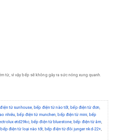
ễm từ, vì vậy bếp sẽ không gây ra sức nóng xung quanh.
điện từ sunhouse
,
bếp điện từ nào tốt
,
bếp điện từ đơn
,
bao nhiêu
,
bếp điện từ munchen
,
bếp điện từ mini
,
bếp
ectrolux etd29kc
,
bếp điện từ bluestone
,
bếp điện từ âm
,
,
bếp điện từ loại nào tốt
,
bếp điện từ đôi junger nkd-22+
,