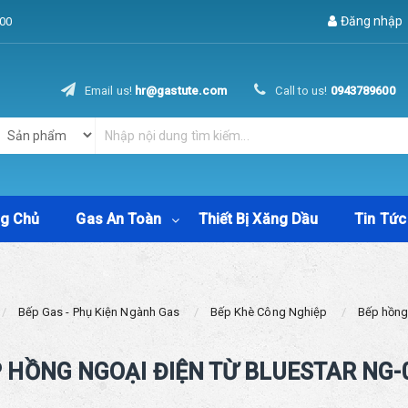
Đăng nhập
00
Email us!
hr@gastute.com
Call to us!
0943789600
ng Chủ
Gas An Toàn
Thiết Bị Xăng Dầu
Tin Tức
Bếp Gas - Phụ Kiện Ngành Gas
Bếp Khè Công Nghiệp
Bếp hồng 
 HỒNG NGOẠI ĐIỆN TỪ BLUESTAR NG-