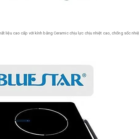
ất liệu cao cấp với kính bằng Ceramic chịu lực chịu nhiệt cao, chống sốc nhiệt