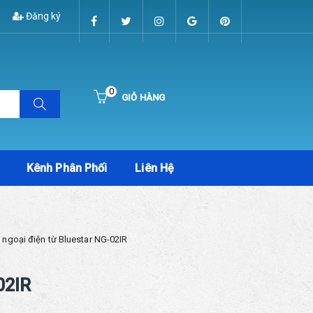
Đăng ký
0
GIỎ HÀNG
Hiện chưa có sản phẩm nào trong giỏ hàng của bạn
Kênh Phân Phối
Liên Hệ
ngoại điện từ Bluestar NG-02IR
02IR