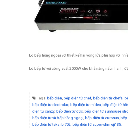
Lò bếp hồng ngoại với thiết kế hai vòng lửa phù hợp với nhiều
Lò bếp từ với công suất 2000W cho khả năng nấu nhanh, đặc
Tags:
bếp điện
,
bếp điện từ chef
,
bếp điện từ chefs
,
bế
bếp điện từ electrolux
,
bếp điện từ midea
,
bếp điện từ hồ
điện từ canzy
,
bếp điện từ đức
,
bếp điện từ sunhouse sh
bếp điện từ và bếp hồng ngoại
,
bếp điện từ eurosun
,
bếp 
bếp điện từ teka ib 702
,
bếp điện từ super-slim eji135;