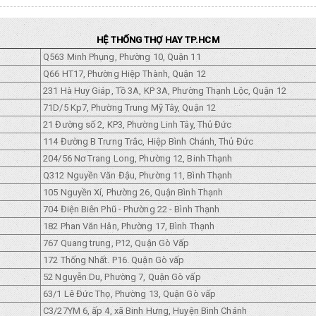
HỆ THỐNG THỢ HAY TP.HCM
Q563 Minh Phụng, Phường 10, Quận 11
Q66 HT17, Phường Hiệp Thành, Quận 12
231 Hà Huy Giáp, Tồ 3A, KP 3A, Phường Thạnh Lộc, Quận 12
71D/5 Kp7, Phường Trung Mỹ Tây, Quận 12
21 Đường số 2, KP3, Phường Linh Tây, Thủ Đức
114 Đường B Trưng Trắc, Hiệp Bình Chánh, Thủ Đức
204/56 Nơ Trang Long, Phường 12, Binh Thạnh
Q312 Nguyền Văn Đậu, Phường 11, Bình Thạnh
105 Nguyền Xí, Phường 26, Quận Bình Thạnh
704 Điện Biên Phũ - Phường 22 - Bình Thạnh
182 Phan Văn Hân, Phường 17, Bình Thạnh
767 Quang trung, P12, Quận Gò Vấp
172 Thống Nhất. P16. Quận Gò vấp
52 Nguyễn Du, Phường 7, Quận Gò vấp
63/1 Lê Đức Thọ, Phường 13, Quận Gò vấp
C3/27YM 6, ấp 4, xã Binh Hưng, Huyện Bình Chánh