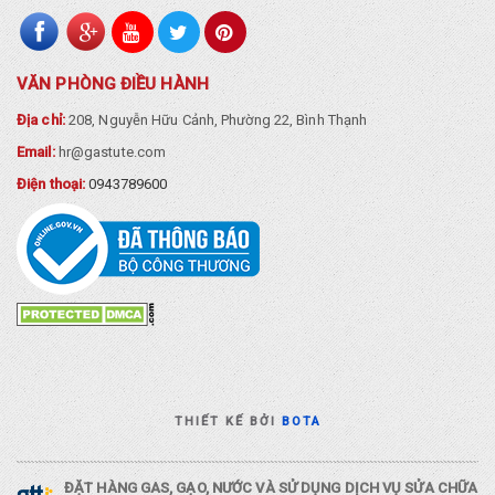
VĂN PHÒNG ĐIỀU HÀNH
Địa chỉ:
208, Nguyễn Hữu Cảnh, Phường 22, Bình Thạnh
Email:
hr@gastute.com
Điện thoại:
0943789600
THIẾT KẾ BỞI
BOTA
ĐẶT HÀNG GAS, GẠO, NƯỚC VÀ SỬ DỤNG DỊCH VỤ SỬA CHỮA