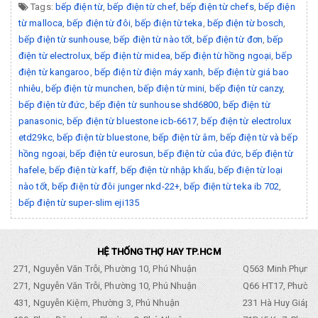
Tags:
bếp điện từ
,
bếp điện từ chef
,
bếp điện từ chefs
,
bếp điện
từ malloca
,
bếp điện từ đôi
,
bếp điện từ teka
,
bếp điện từ bosch
,
bếp điện từ sunhouse
,
bếp điện từ nào tốt
,
bếp điện từ đơn
,
bếp
điện từ electrolux
,
bếp điện từ midea
,
bếp điện từ hồng ngoại
,
bếp
điện từ kangaroo
,
bếp điện từ điện máy xanh
,
bếp điện từ giá bao
nhiêu
,
bếp điện từ munchen
,
bếp điện từ mini
,
bếp điện từ canzy
,
bếp điện từ đức
,
bếp điện từ sunhouse shd6800
,
bếp điện từ
panasonic
,
bếp điện từ bluestone icb-6617
,
bếp điện từ electrolux
etd29kc
,
bếp điện từ bluestone
,
bếp điện từ âm
,
bếp điện từ và bếp
hồng ngoại
,
bếp điện từ eurosun
,
bếp điện từ của đức
,
bếp điện từ
hafele
,
bếp điện từ kaff
,
bếp điện từ nhập khẩu
,
bếp điện từ loại
nào tốt
,
bếp điện từ đôi junger nkd-22+
,
bếp điện từ teka ib 702
,
bếp điện từ super-slim eji135
HỆ THỐNG THỢ HAY TP.HCM
271, Nguyễn Văn Trỗi, Phường 10, Phú Nhuận
Q563 Minh Phụng,
271, Nguyễn Văn Trỗi, Phường 10, Phú Nhuận
Q66 HT17, Phường
431, Nguyễn Kiệm, Phường 3, Phú Nhuận
231 Hà Huy Giáp, 