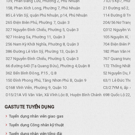
139, Phan Đăng Lưu, Phường 2, Phú Nhuận
71D/5 Kp7, Phường
158, Phan Xích Long, Phường 7, Phú Nhuận
21 Đường số 2, KP
85 Lê Văn Sỹ, quận Phú Nhuận, p14, Phú Nhuận
114 Đường B Trưng
265 Điện Biên Phủ, Phường 7, Quận 3
204/56 Nơ Trang L
327 Nguyễn Đình Chiểu, Phường 5, Quận 3
Q312 Nguyền Văn 
927 Hoàng Sa, Phường 11, Quận 3
105 Nguyền Xí, Ph
256 Nam Kỳ Khởi Nghĩa, Phường 8, Quận 3
704 Điện Biên Phũ 
386 Đường Lê Văn Sỹ, Phường 13, Quận 3
182 Phan Văn Hân,
327 Nguyễn Đình Chiểu, Phường 5, Quận 3
767 Quang trung, 
66 đường 643 (Tạ Quang Bửu), Phường 4,Quận 8
172 Thống Nhất. P
362 Bến Bình Đông, P.15 , Q.8
52 Nguyễn Du, Ph
150 Đình Phong Phú, Tăng Nhơn Phú B, Quận 9
63/1 Lê Đức Thọ, 
Q168 Vĩnh Viễn, Phường 9, Quận 10
C3/27YM 6, ấp 4, 
D15/21A Võ Văn Vân, Xã Vĩnh Lộc B, Huyện Bình Chánh
698 Quốc Lộ 22, Tổ
GASTUTE TUYỂN DỤNG
Tuyển dụng nhân viên giao gas
Tuyển dụng Công nhân kỹ thuật
Tuyển dụng nhân viên tổng đài