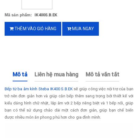
Mã sản phẩm:
IK400S.B.EK
THÊM VÀO GIỎ HÀNG
MUA NGAY
Mô tả
Liên hệ mua hàng
Mô tả vắn tắt
Bếp từ ba âm kính Steba IK400 S.B.EK
sẽ giúp công việc nội trợ của bạn
trở nên đơn giản hơn và giúp căn bếp thêm sang trọng bởi thiết kế với
kiểu dáng hình chữ nhật, lắp âm với 2 bếp riêng biệt và 1 bếp nối, giúp
bạn có thể sử dụng chảo dài một cách đơn giản, giúp bạn chế biến
được nhiều món ăn phong phú hơn cho gia đình mình.