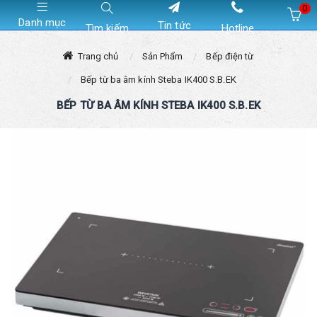
0
Danh mục
Tin tức
Tìm kiếm
Hotline
Hiện chưa có sản phẩm nào trong giỏ hàng của bạn
Trang chủ
Sản Phẩm
Bếp điện từ
Bếp từ ba âm kính Steba IK400 S.B.EK
BẾP TỪ BA ÂM KÍNH STEBA IK400 S.B.EK