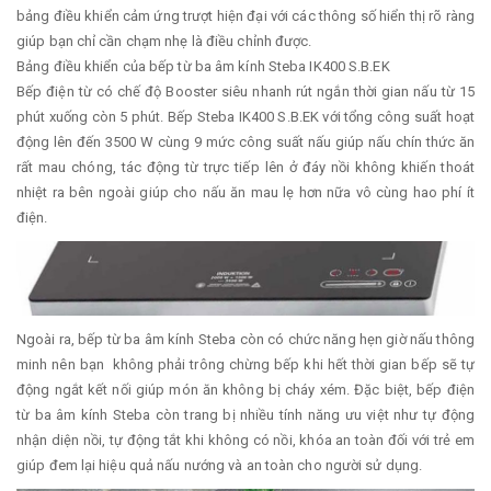
bảng điều khiển cảm ứng trượt hiện đại với các thông số hiển thị rõ ràng
giúp bạn chỉ cần chạm nhẹ là điều chỉnh được.
Bảng điều khiển của bếp từ ba âm kính Steba IK400 S.B.EK
Bếp điện từ có chế độ Booster siêu nhanh rút ngắn thời gian nấu từ 15
phút xuống còn 5 phút. Bếp Steba IK400 S.B.EK với tổng công suất hoạt
động lên đến 3500 W cùng 9 mức công suất nấu giúp nấu chín thức ăn
rất mau chóng, tác động từ trực tiếp lên ở đáy nồi không khiến thoát
nhiệt ra bên ngoài giúp cho nấu ăn mau lẹ hơn nữa vô cùng hao phí ít
điện.
Ngoài ra, bếp từ ba âm kính Steba còn có chức năng hẹn giờ nấu thông
minh nên bạn không phải trông chừng bếp khi hết thời gian bếp sẽ tự
động ngắt kết nối giúp món ăn không bị cháy xém. Đặc biệt, bếp điện
từ ba âm kính Steba còn trang bị nhiều tính năng ưu việt như tự động
nhận diện nồi, tự động tắt khi không có nồi, khóa an toàn đối với trẻ em
giúp đem lại hiệu quả nấu nướng và an toàn cho người sử dụng.