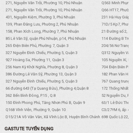
271, Nguyễn Văn Trỗi, Phường 10, Phú Nhuận
Q563 Minh Phụng,
271, Nguyễn Văn Trỗi, Phường 10, Phú Nhuận
Q66 HT17, Phường
431, Nguyễn Kiệm, Phường 3, Phú Nhuận
231 Hà Huy Giáp, 
139, Phan Đăng Lưu, Phường 2, Phú Nhuận
71D/5 Kp7, Phường
158, Phan Xích Long, Phường 7, Phú Nhuận
21 Đường số 2, KP
85 Lê Văn Sỹ, quận Phú Nhuận, p14, Phú Nhuận
114 Đường B Trưng
265 Điện Biên Phủ, Phường 7, Quận 3
204/56 Nơ Trang L
327 Nguyễn Đình Chiểu, Phường 5, Quận 3
Q312 Nguyền Văn 
927 Hoàng Sa, Phường 11, Quận 3
105 Nguyền Xí, Ph
256 Nam Kỳ Khởi Nghĩa, Phường 8, Quận 3
704 Điện Biên Phũ 
386 Đường Lê Văn Sỹ, Phường 13, Quận 3
182 Phan Văn Hân,
327 Nguyễn Đình Chiểu, Phường 5, Quận 3
767 Quang trung, 
66 đường 643 (Tạ Quang Bửu), Phường 4,Quận 8
172 Thống Nhất. P
362 Bến Bình Đông, P.15 , Q.8
52 Nguyễn Du, Ph
150 Đình Phong Phú, Tăng Nhơn Phú B, Quận 9
63/1 Lê Đức Thọ, 
Q168 Vĩnh Viễn, Phường 9, Quận 10
C3/27YM 6, ấp 4, 
D15/21A Võ Văn Vân, Xã Vĩnh Lộc B, Huyện Bình Chánh
698 Quốc Lộ 22, Tổ
GASTUTE TUYỂN DỤNG