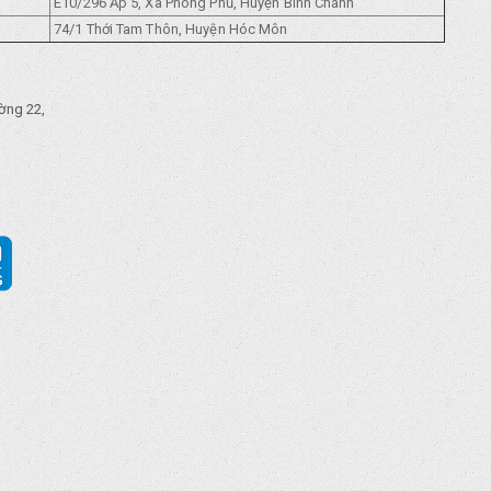
E10/296 Ẩp 5, Xã Phong Phủ, Huyện Bình Chánh
74/1 Thới Tam Thôn, Huyện Hóc Môn
ờng 22,