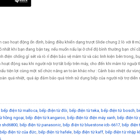
 cao hoạt động ổn định, bảng điều khiển dạng trượt Slide chung 2 lò với 8 
 nhất khi bạn đang bận tay, nếu muốn nấu lại ở chế độ bình thường bạn chỉ 
 điện chống gỉ sét và rò rỉ điện bảo vệ mâm từ và các linh kiện bên trong, bụ
oạt động sau khi người nội trợ tắt bếp trên máy, cho đến khi mâm từ nguội th
ấu tiện lợi cùng một số chức năng an toàn khác như : Cảnh báo nhiệt dư vùng 
toàn quá nhiệt, quá áp đảm bảo quá trình sử dụng bếp của người nội trợ diễn ra
,
bếp điện từ malloca
,
bếp điện từ đôi
,
bếp điện từ teka
,
bếp điện từ bosch
,
b
từ hồng ngoại
,
bếp điện từ kangaroo
,
bếp điện từ điện máy xanh
,
bếp điện từ 
e shd6800
,
bếp điện từ panasonic
,
bếp điện từ bluestone icb-6617
,
bếp điện 
bếp điện từ của đức
,
bếp điện từ hafele
,
bếp điện từ kaff
,
bếp điện từ nhập 
5