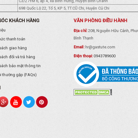
C3/27YM 6, ấp 4, xã Binh Hưng, Huyện Bình Chánh
698 Quốc Lộ 22, Tổ 5, KP 5, TT.CŨ Chi, Huyện Củ Chi
SÓC KHÁCH HÀNG
VĂN PHÒNG ĐIỀU HÀNH
hiệu
Địa chỉ:
208, Nguyễn Hữu Cảnh, Phư
Bình Thạnh
hức thanh toán
Email:
hr@gastute.com
sách giao hàng
Điện thoại:
0943789600
sách đổi và trả hàng
sách bảo mật thông tin
i thường gặp (FAQs)
I