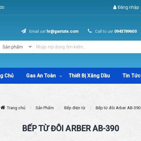
Đăng nhập
00
Email us!
hr@gastute.com
Call to us!
0943789600
ng Chủ
Gas An Toàn
Thiết Bị Xăng Dầu
Tin Tức
Trang chủ
Sản Phẩm
Bếp điện từ
Bếp từ đôi Arber AB-390
BẾP TỪ ĐÔI ARBER AB-390