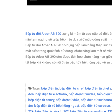
Bếp từ đôi Arber AB-390
trang bị mâm từ cao cấp có độ bền
nấu tạm ngưng sẽ giúp bếp nấu duy trì ở mức công suất nhỏ
Bếp từ đôi Arber AB-390 có bụng bếp làm bằng thép sơn tĩnh
mát bếp trong quá trình sử dụng, chức năng làm mát sẽ vẫn h
Bếp từ Arber AB-390 còn được tích hợp chức năng hẹn giờ n
tắt bếp khi không có nồi ( trên bếp từ), hệ thống bảo vệ an 
Tags:
bếp điện từ
,
bếp điện từ chef
,
bếp điện từ chefs
đơn
,
bếp điện từ electrolux
,
bếp điện từ midea
,
bếp điện 
bếp điện từ canzy
,
bếp điện từ đức
,
bếp điện từ sunhous
âm
,
bếp điện từ và bếp hồng ngoại
,
bếp điện từ eurosun
,
22+
,
bếp điện từ teka ib 702
,
bếp điện từ super-slim eji13