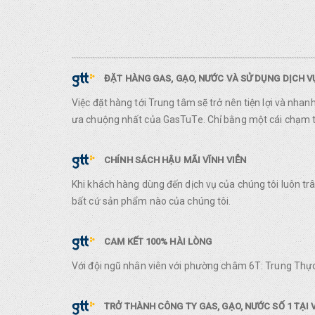
ĐẶT HÀNG GAS, GẠO, NƯỚC VÀ SỬ DỤNG DỊCH 
Việc đặt hàng tới Trung tâm sẽ trở nên tiện lợi và nha
ưa chuộng nhất của GasTuTe. Chỉ bằng một cái chạm ta
CHÍNH SÁCH HẬU MÃI VĨNH VIỄN
Khi khách hàng dùng đến dịch vụ của chúng tôi luôn t
bất cứ sản phẩm nào của chúng tôi.
CAM KẾT 100% HÀI LÒNG
Với đội ngũ nhân viên với phường châm 6T: Trung Thực
TRỞ THÀNH CÔNG TY GAS, GẠO, NƯỚC SỐ 1 TẠI 