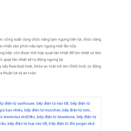
mức công suất cùng chức năng tạm ngưng tiện lợi, chức năng
cần nhấn vào phím nấu tạm ngưng một lần nữa.
ng bếp còn được tích hợp quạt tản nhiệt để tản nhiệt và làm
ì quạt tản nhiệt sẽ tự động ngưng lại.
nấu Residual heat, khóa an toàn trẻ em Child lock, tự động
 thuận lợi và an toàn.
ếp điện từ sunhouse
,
bếp điện từ nào tốt
,
bếp điện từ
giá bao nhiêu
,
bếp điện từ munchen
,
bếp điện từ mini
,
từ electrolux etd29kc
,
bếp điện từ bluestone
,
bếp điện từ
khẩu
,
bếp điện từ loại nào tốt
,
bếp điện từ đôi junger nkd-