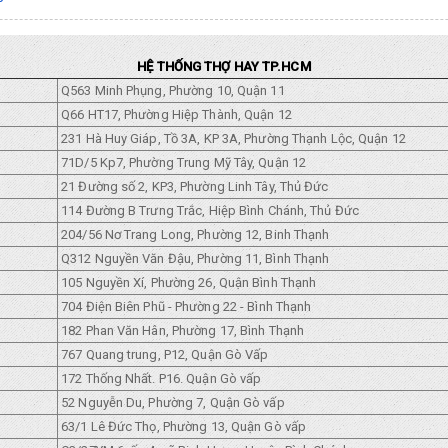
HỆ THỐNG THỢ HAY TP.HCM
Q563 Minh Phụng, Phường 10, Quận 11
Q66 HT17, Phường Hiệp Thành, Quận 12
231 Hà Huy Giáp, Tồ 3A, KP 3A, Phường Thạnh Lộc, Quận 12
71D/5 Kp7, Phường Trung Mỹ Tây, Quận 12
21 Đường số 2, KP3, Phường Linh Tây, Thủ Đức
114 Đường B Trưng Trắc, Hiệp Bình Chánh, Thủ Đức
204/56 Nơ Trang Long, Phường 12, Binh Thạnh
Q312 Nguyền Văn Đậu, Phường 11, Bình Thạnh
105 Nguyền Xí, Phường 26, Quận Bình Thạnh
704 Điện Biên Phũ - Phường 22 - Bình Thạnh
182 Phan Văn Hân, Phường 17, Bình Thạnh
767 Quang trung, P12, Quận Gò Vấp
172 Thống Nhất. P16. Quận Gò vấp
52 Nguyễn Du, Phường 7, Quận Gò vấp
63/1 Lê Đức Thọ, Phường 13, Quận Gò vấp