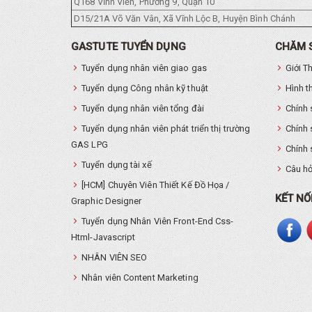
Q168 Vĩnh Viễn, Phường 9, Quận 10
D15/21A Võ Văn Vân, Xã Vĩnh Lộc B, Huyện Bình Chánh
GASTUTE TUYỂN DỤNG
CHĂM 
Tuyển dụng nhân viên giao gas
Giới T
Tuyển dụng Công nhân kỹ thuật
Hình t
Tuyển dụng nhân viên tổng đài
Chính 
Tuyển dụng nhân viên phát triển thị trường
Chính 
GAS LPG
Chính 
Tuyển dụng tài xế
Câu hỏ
[HCM] Chuyên Viên Thiết Kế Đồ Họa /
KẾT NỐ
Graphic Designer
Tuyển dụng Nhân Viên Front-End Css-
Html-Javascript
NHÂN VIÊN SEO
Nhân viên Content Marketing