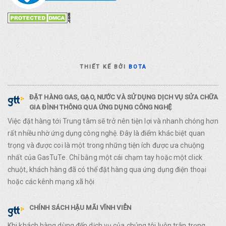
THIẾT KẾ BỞI
BOTA
ĐẶT HÀNG GAS, GẠO, NƯỚC VÀ SỬ DỤNG DỊCH VỤ SỬA CHỮA
GIA ĐÌNH THÔNG QUA ỨNG DỤNG CÔNG NGHỆ
Việc đặt hàng tới Trung tâm sẽ trở nên tiện lợi và nhanh chóng hơn
rất nhiều nhờ ứng dụng công nghệ. Đây là điểm khác biệt quan
trọng và được coi là một trong những tiện ích được ưa chuộng
nhất của GasTuTe. Chỉ bằng một cái chạm tay hoặc một click
chuột, khách hàng đã có thể đặt hàng qua ứng dụng điện thoại
hoặc các kênh mạng xã hội
CHÍNH SÁCH HẬU MÃI VĨNH VIỄN
Khi khách hàng dùng đến dịch vụ của chúng tôi luôn trân trọng