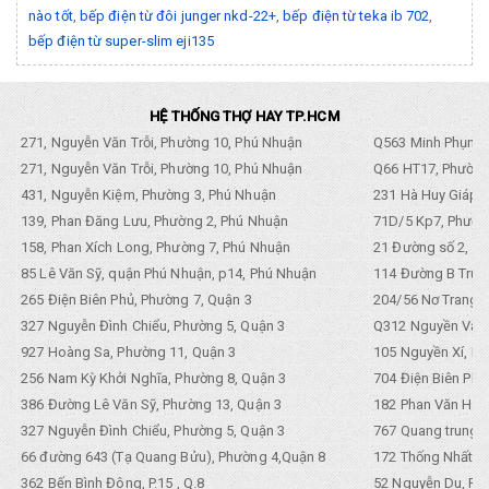
nào tốt
,
bếp điện từ đôi junger nkd-22+
,
bếp điện từ teka ib 702
,
bếp điện từ super-slim eji135
HỆ THỐNG THỢ HAY TP.HCM
271, Nguyễn Văn Trỗi, Phường 10, Phú Nhuận
Q563 Minh Phụng,
271, Nguyễn Văn Trỗi, Phường 10, Phú Nhuận
Q66 HT17, Phường
431, Nguyễn Kiệm, Phường 3, Phú Nhuận
231 Hà Huy Giáp, 
139, Phan Đăng Lưu, Phường 2, Phú Nhuận
71D/5 Kp7, Phường
158, Phan Xích Long, Phường 7, Phú Nhuận
21 Đường số 2, KP
85 Lê Văn Sỹ, quận Phú Nhuận, p14, Phú Nhuận
114 Đường B Trưng
265 Điện Biên Phủ, Phường 7, Quận 3
204/56 Nơ Trang L
327 Nguyễn Đình Chiểu, Phường 5, Quận 3
Q312 Nguyền Văn 
927 Hoàng Sa, Phường 11, Quận 3
105 Nguyền Xí, Ph
256 Nam Kỳ Khởi Nghĩa, Phường 8, Quận 3
704 Điện Biên Phũ 
386 Đường Lê Văn Sỹ, Phường 13, Quận 3
182 Phan Văn Hân,
327 Nguyễn Đình Chiểu, Phường 5, Quận 3
767 Quang trung, 
66 đường 643 (Tạ Quang Bửu), Phường 4,Quận 8
172 Thống Nhất. P
362 Bến Bình Đông, P.15 , Q.8
52 Nguyễn Du, Ph