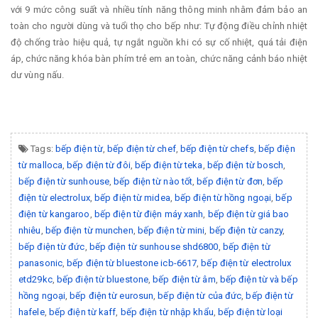
với 9 mức công suất và nhiều tính năng thông minh nhằm đảm bảo an
toàn cho người dùng và tuổi thọ cho bếp như: Tự động điều chỉnh nhiệt
độ chống trào hiệu quả, tự ngắt nguồn khi có sự cố nhiệt, quá tải điện
áp, chức năng khóa bàn phím trẻ em an toàn, chức năng cảnh báo nhiệt
dư vùng nấu.
Tags:
bếp điện từ
,
bếp điện từ chef
,
bếp điện từ chefs
,
bếp điện
từ malloca
,
bếp điện từ đôi
,
bếp điện từ teka
,
bếp điện từ bosch
,
bếp điện từ sunhouse
,
bếp điện từ nào tốt
,
bếp điện từ đơn
,
bếp
điện từ electrolux
,
bếp điện từ midea
,
bếp điện từ hồng ngoại
,
bếp
điện từ kangaroo
,
bếp điện từ điện máy xanh
,
bếp điện từ giá bao
nhiêu
,
bếp điện từ munchen
,
bếp điện từ mini
,
bếp điện từ canzy
,
bếp điện từ đức
,
bếp điện từ sunhouse shd6800
,
bếp điện từ
panasonic
,
bếp điện từ bluestone icb-6617
,
bếp điện từ electrolux
etd29kc
,
bếp điện từ bluestone
,
bếp điện từ âm
,
bếp điện từ và bếp
hồng ngoại
,
bếp điện từ eurosun
,
bếp điện từ của đức
,
bếp điện từ
hafele
,
bếp điện từ kaff
,
bếp điện từ nhập khẩu
,
bếp điện từ loại