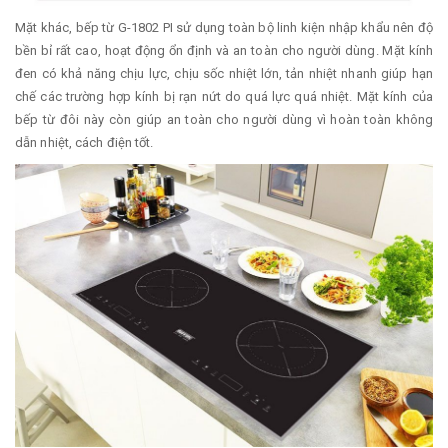
Mặt khác, bếp từ G-1802 PI sử dụng toàn bộ linh kiện nhập khẩu nên độ
bền bỉ rất cao, hoạt động ổn định và an toàn cho người dùng. Mặt kính
đen có khả năng chịu lực, chịu sốc nhiệt lớn, tản nhiệt nhanh giúp hạn
chế các trường hợp kính bị rạn nứt do quá lực quá nhiệt. Mặt kính của
bếp từ đôi này còn giúp an toàn cho người dùng vì hoàn toàn không
dẫn nhiệt, cách điện tốt.