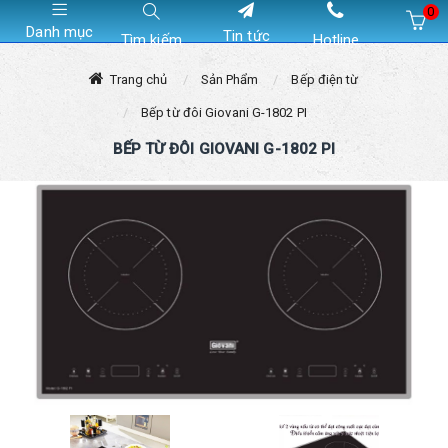
0
Danh mục
Tin tức
Tìm kiếm
Hotline
Hiện chưa có sản phẩm nào trong giỏ hàng của bạn
Trang chủ
Sản Phẩm
Bếp điện từ
Bếp từ đôi Giovani G-1802 PI
BẾP TỪ ĐÔI GIOVANI G-1802 PI