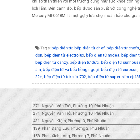
chỉ số thân thiện với môi trường cũng như sức khỏe con ng
lịch lãm. Bên cạnh đó, bếp được sản xuất với công nghệ ti
Mercury MI-0618M là một gợi ý lựa chọn hoàn hảo cho gian
Tags:
bếp điện từ
,
bếp điện từ chef
,
bếp điện từ chefs
đơn
,
bếp điện từ electrolux
,
bếp điện từ midea
,
bếp điện 
bếp điện từ canzy
,
bếp điện từ đức
,
bếp điện từ sunhous
âm
,
bếp điện từ và bếp hồng ngoại
,
bếp điện từ eurosun
,
22+
,
bếp điện từ teka ib 702
,
bếp điện từ super-slim eji13
271, Nguyễn Văn Trỗi, Phường 10, Phú Nhuận
271, Nguyễn Văn Trỗi, Phường 10, Phú Nhuận
431, Nguyễn Kiệm, Phường 3, Phú Nhuận
139, Phan Đăng Lưu, Phường 2, Phú Nhuận
158, Phan Xích Long, Phường 7, Phú Nhuận