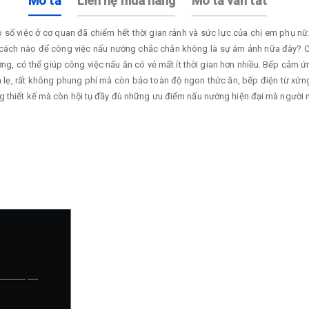
Mô tả
Liên hệ mua hàng
Mô tả vắn tắt
số việc ở cơ quan đã chiếm hết thời gian rảnh và sức lực của chị em phụ nữ. 
 cách nào để công việc nấu nướng chắc chắn không là sự ám ảnh nữa đây? Cá
ướng, có thể giúp công việc nấu ăn có vẻ mất ít thời gian hơn nhiều. Bếp cả
ẹ, rất không phung phí mà còn bảo toàn độ ngon thức ăn, bếp điện từ xứng 
g thiết kế mà còn hội tụ đầy đù những ưu điểm nấu nướng hiện đại mà người 