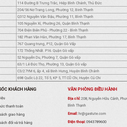
114 Đường B Trưng Trắc, Hiệp Bình Chánh, Thủ Đức
204/56 Nơ Trang Long, Phường 12, Binh Thạnh
Q312 Nguyền Văn Đậu, Phường 11, Bình Thạnh
105 Nguyền Xí, Phường 26, Quận Bình Thạnh
704 Điện Biên Phũ - Phường 22 - Bình Thạnh
182 Phan Văn Hân, Phường 17, Bình Thạnh
767 Quang trung, P12, Quận Gò Vấp
172 Thống Nhất. P16. Quận Gò vấp
52 Nguyễn Du, Phường 7, Quận Gò vấp
63/1 Lê Đức Thọ, Phường 13, Quận Gò vấp
C3/27YM 6, ấp 4, xã Binh Hưng, Huyện Bình Chánh
698 Quốc Lộ 22, Tổ 5, KP 5, TT.CŨ Chi, Huyện Củ Chi
SÓC KHÁCH HÀNG
VĂN PHÒNG ĐIỀU HÀNH
hiệu
Địa chỉ:
208, Nguyễn Hữu Cảnh, Phư
Bình Thạnh
hức thanh toán
Email:
hr@gastute.com
sách giao hàng
Điện thoại:
0943789600
sách đổi và trả hàng