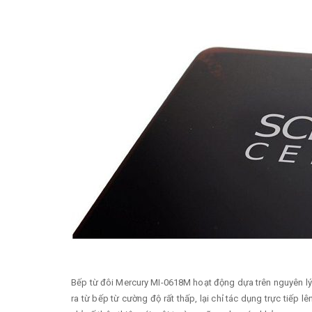
Bếp từ đôi Mercury MI-0618M hoạt động dựa trên nguyên lý
ra từ bếp từ cường độ rất thấp, lại chỉ tác dụng trực tiếp