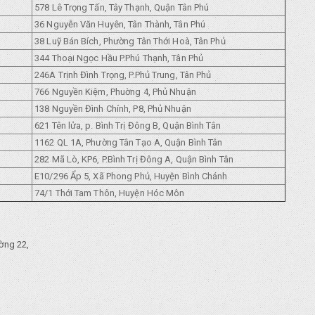
578 Lê Trọng Tấn, Tây Thạnh, Quận Tân Phú
36 Nguyễn Văn Huyên, Tân Thành, Tân Phú
38 Luỹ Bán Bích, Phường Tân Thới Hoà, Tân Phủ
344 Thoại Ngọc Hầu P.Phú Thạnh, Tân Phủ
246A Trịnh Đình Trọng, P.Phủ Trung, Tân Phủ
766 Nguyền Kiệm, Phuờng 4, Phủ Nhuận
138 Nguyền Đình Chính, P8, Phủ Nhuận
621 Tên lửa, p. Bình Trị Đông B, Quận Bình Tân
1162 QL 1A, Phường Tân Tạo A, Quận Bình Tân
282 Mã Lò, KP6, P.Bình Trị Đông A, Quận Bình Tân
E10/296 Ẩp 5, Xã Phong Phủ, Huyện Bình Chánh
74/1 Thới Tam Thôn, Huyện Hóc Môn
ờng 22,