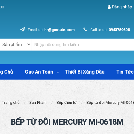
Đăng nhập
00
Email us!
hr@gastute.com
Call to us!
0943789600
ng Chủ
Gas An Toàn
Thiết Bị Xăng Dầu
Tin Tức
Trang chủ
Sản Phẩm
Bếp điện từ
Bếp từ đôi Mercury MI-06
BẾP TỪ ĐÔI MERCURY MI-0618M