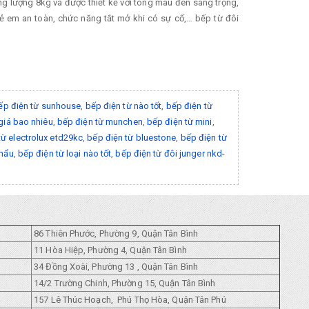
ng lượng 8kg và được thiết kế với tông màu đen sang trọng,
trẻ em an toàn, chức năng tắt mở khi có sự cố,… bếp từ đôi
ếp điện từ sunhouse
,
bếp điện từ nào tốt
,
bếp điện từ
giá bao nhiêu
,
bếp điện từ munchen
,
bếp điện từ mini
,
từ electrolux etd29kc
,
bếp điện từ bluestone
,
bếp điện từ
khẩu
,
bếp điện từ loại nào tốt
,
bếp điện từ đôi junger nkd-
86 Thiên Phước, Phường 9, Quận Tân Bình
11 Hòa Hiệp, Phường 4, Quận Tân Bình
34 Đồng Xoài, Phường 13 , Quận Tân Bình
14/2 Trường Chinh, Phường 15, Quận Tân Bình
157 Lê Thúc Hoạch, Phú Thọ Hòa, Quận Tân Phú