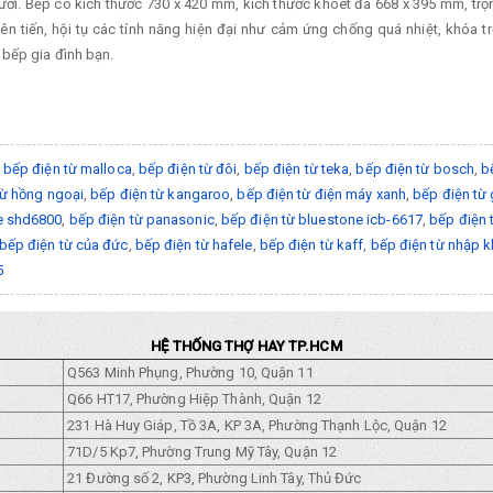
ười. Bếp có kích thước 730 x 420 mm, kích thước khoét đá 668 x 395 mm, trọ
ên tiến, hội tụ các tính năng hiện đại như cảm ứng chống quá nhiệt, khóa 
 bếp gia đình bạn.
,
bếp điện từ malloca
,
bếp điện từ đôi
,
bếp điện từ teka
,
bếp điện từ bosch
,
b
từ hồng ngoại
,
bếp điện từ kangaroo
,
bếp điện từ điện máy xanh
,
bếp điện từ 
e shd6800
,
bếp điện từ panasonic
,
bếp điện từ bluestone icb-6617
,
bếp điện 
bếp điện từ của đức
,
bếp điện từ hafele
,
bếp điện từ kaff
,
bếp điện từ nhập 
5
HỆ THỐNG THỢ HAY TP.HCM
Q563 Minh Phụng, Phường 10, Quận 11
Q66 HT17, Phường Hiệp Thành, Quận 12
231 Hà Huy Giáp, Tồ 3A, KP 3A, Phường Thạnh Lộc, Quận 12
71D/5 Kp7, Phường Trung Mỹ Tây, Quận 12
21 Đường số 2, KP3, Phường Linh Tây, Thủ Đức