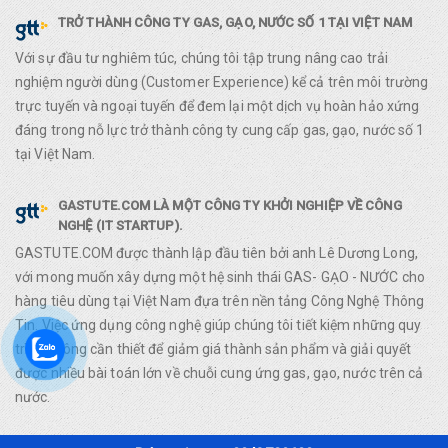
TRỞ THÀNH CÔNG TY GAS, GẠO, NƯỚC SỐ 1 TẠI VIỆT NAM
Với sự đầu tư nghiêm túc, chúng tôi tập trung nâng cao trải
nghiệm người dùng (Customer Experience) kể cả trên môi trường
trực tuyến và ngoại tuyến để đem lại một dịch vụ hoàn hảo xứng
đáng trong nỗ lực trở thành công ty cung cấp gas, gạo, nước số 1
tại Việt Nam.
GASTUTE.COM LÀ MỘT CÔNG TY KHỞI NGHIỆP VỀ CÔNG
NGHỆ (IT STARTUP).
GASTUTE.COM được thành lập đầu tiên bởi anh Lê Dương Long,
với mong muốn xây dựng một hệ sinh thái GAS- GẠO - NƯỚC cho
hàng tiêu dùng tại Việt Nam đựa trên nền tảng Công Nghệ Thông
Tin. Việc ứng dụng công nghệ giúp chúng tôi tiết kiệm những quy
trình không cần thiết để giảm giá thành sản phẩm và giải quyết
được nhiều bài toán lớn về chuỗi cung ứng gas, gạo, nước trên cả
nước.