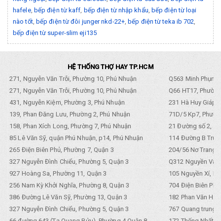
hafele
,
bếp điện từ kaff
,
bếp điện từ nhập khẩu
,
bếp điện từ loại
nào tốt
,
bếp điện từ đôi junger nkd-22+
,
bếp điện từ teka ib 702
,
bếp điện từ super-slim eji135
HỆ THỐNG THỢ HAY TP.HCM
271, Nguyễn Văn Trỗi, Phường 10, Phú Nhuận
Q563 Minh Phụng,
271, Nguyễn Văn Trỗi, Phường 10, Phú Nhuận
Q66 HT17, Phường
431, Nguyễn Kiệm, Phường 3, Phú Nhuận
231 Hà Huy Giáp, 
139, Phan Đăng Lưu, Phường 2, Phú Nhuận
71D/5 Kp7, Phường
158, Phan Xích Long, Phường 7, Phú Nhuận
21 Đường số 2, KP
85 Lê Văn Sỹ, quận Phú Nhuận, p14, Phú Nhuận
114 Đường B Trưng
265 Điện Biên Phủ, Phường 7, Quận 3
204/56 Nơ Trang L
327 Nguyễn Đình Chiểu, Phường 5, Quận 3
Q312 Nguyền Văn 
927 Hoàng Sa, Phường 11, Quận 3
105 Nguyền Xí, Ph
256 Nam Kỳ Khởi Nghĩa, Phường 8, Quận 3
704 Điện Biên Phũ 
386 Đường Lê Văn Sỹ, Phường 13, Quận 3
182 Phan Văn Hân,
327 Nguyễn Đình Chiểu, Phường 5, Quận 3
767 Quang trung, 
66 đường 643 (Tạ Quang Bửu), Phường 4,Quận 8
172 Thống Nhất. P