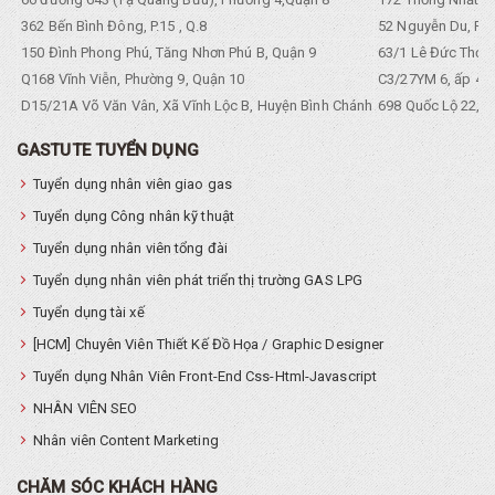
362 Bến Bình Đông, P.15 , Q.8
52 Nguyễn Du, Ph
150 Đình Phong Phú, Tăng Nhơn Phú B, Quận 9
63/1 Lê Đức Thọ, 
Q168 Vĩnh Viễn, Phường 9, Quận 10
C3/27YM 6, ấp 4, 
D15/21A Võ Văn Vân, Xã Vĩnh Lộc B, Huyện Bình Chánh
698 Quốc Lộ 22, Tổ
GASTUTE TUYỂN DỤNG
Tuyển dụng nhân viên giao gas
Tuyển dụng Công nhân kỹ thuật
Tuyển dụng nhân viên tổng đài
Tuyển dụng nhân viên phát triển thị trường GAS LPG
Tuyển dụng tài xế
[HCM] Chuyên Viên Thiết Kế Đồ Họa / Graphic Designer
Tuyển dụng Nhân Viên Front-End Css-Html-Javascript
NHÂN VIÊN SEO
Nhân viên Content Marketing
CHĂM SÓC KHÁCH HÀNG