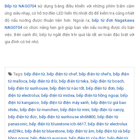
Bếp từ NAG0704
sử dụng bảng điều khiển với những phím bấm cảm
ứng siêu nhạy, có hỗ trợ đèn LED hiển thị nhiệt độ để kiểm tra cũng nhiệt
độ nấu nướng được thuận tiện hơn. Ngoài ra,
bếp từ đơn Nagakawa
NAG0704
có chức năng hẹn giờ giúp bạn vẫn nấu nướng được dù bận
việc. Bên cạnh đó, bếp tự ngắt điện khi quá tải rất an toàn đặc biệt với
gia đình có trẻ nhỏ.
Tags:
bếp điện từ
,
bếp điện từ chef
,
bếp điện từ chefs
,
bếp điện
từ malloca
,
bếp điện từ đôi
,
bếp điện từ teka
,
bếp điện từ bosch
,
bếp điện từ sunhouse
,
bếp điện từ nào tốt
,
bếp điện từ đơn
,
bếp
điện từ electrolux
,
bếp điện từ midea
,
bếp điện từ hồng ngoại
,
bếp
điện từ kangaroo
,
bếp điện từ điện máy xanh
,
bếp điện từ giá bao
nhiêu
,
bếp điện từ munchen
,
bếp điện từ mini
,
bếp điện từ canzy
,
bếp điện từ đức
,
bếp điện từ sunhouse shd6800
,
bếp điện từ
panasonic
,
bếp điện từ bluestone icb-6617
,
bếp điện từ electrolux
etd29kc
,
bếp điện từ bluestone
,
bếp điện từ âm
,
bếp điện từ và bếp
hồng ngoại
,
bếp điện từ eurosun
,
bếp điện từ của đức
,
bếp điện từ