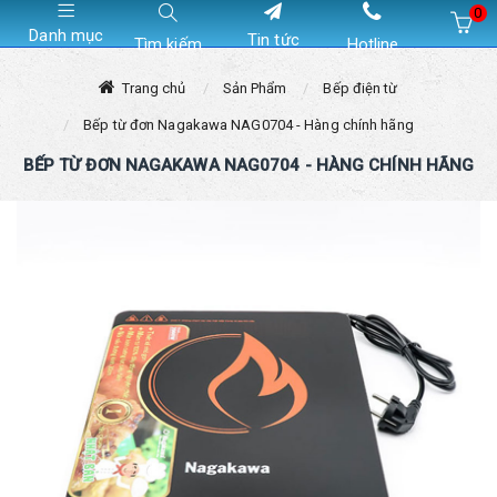
0
Danh mục
Tin tức
Tìm kiếm
Hotline
Hiện chưa có sản phẩm nào trong giỏ hàng của bạn
Trang chủ
Sản Phẩm
Bếp điện từ
Bếp từ đơn Nagakawa NAG0704 - Hàng chính hãng
BẾP TỪ ĐƠN NAGAKAWA NAG0704 - HÀNG CHÍNH HÃNG