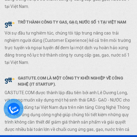
tại Việt Nam.
TRỞ THÀNH CÔNG TY GAS, GẠO, NƯỚC SỐ 1 TẠI VIỆT NAM
Với sự đầu tư nghiêm túc, chúng tôi tập trung nâng cao trải
nghiệm người dùng (Customer Experience) kể cả trên môi trường
trực tuyến và ngoại tuyến để đem lại một dịch vụ hoàn hảo xứng
đáng trong nỗ lực trở thành công ty cung cấp gas, gạo, nước số 1
tại Việt Nam.
GASTUTE.COM LÀ MỘT CÔNG TY KHỞI NGHIỆP VỀ CÔNG
NGHỆ (IT STARTUP).
GASTUTE.COM được thành lập đầu tiên bởi anh Lê Dương Long,
với mong muốn xây dựng một hệ sinh thái GAS- GẠO - NƯỚC cho
hàng tiêu dùng tại Việt Nam đựa trên nền tảng Công Nghệ Thông
Tin. Việc ứng dụng công nghệ giúp chúng tôi tiết kiệm những quy
trình không cần thiết để giảm giá thành sản phẩm và giải quyết
được nhiều bài toán lớn về chuỗi cung ứng gas, gạo, nước trên cả
nước.