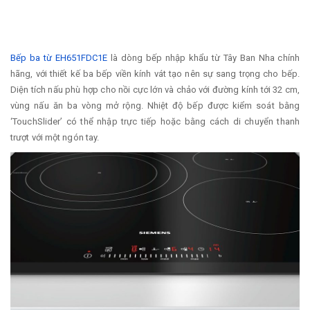
Bếp ba từ EH651FDC1E
là dòng bếp nhập khẩu từ Tây Ban Nha chính
hãng, với thiết kế ba bếp viền kính vát tạo nên sự sang trọng cho bếp.
Diện tích nấu phù hợp cho nồi cực lớn và chảo với đường kính tới 32 cm,
vùng nấu ăn ba vòng mở rộng. Nhiệt độ bếp được kiểm soát bằng
‘TouchSlider’ có thể nhập trực tiếp hoặc bằng cách di chuyển thanh
trượt với một ngón tay.