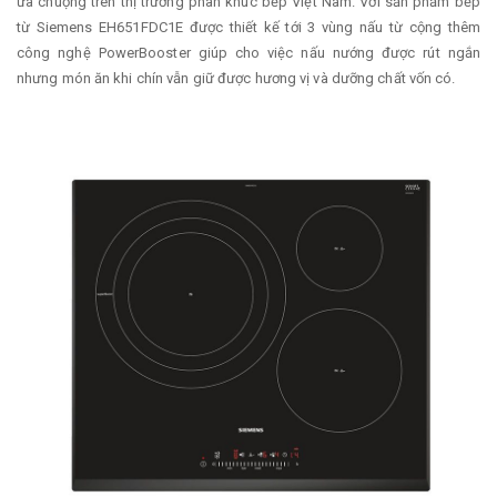
ưa chuộng trên thị trường phân khúc bếp Việt Nam. Với sản phẩm bếp
từ Siemens EH651FDC1E được thiết kế tới 3 vùng nấu từ cộng thêm
công nghệ PowerBooster giúp cho việc nấu nướng được rút ngắn
nhưng món ăn khi chín vẫn giữ được hương vị và dưỡng chất vốn có.