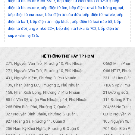
điện từ bluestone icb-6617
,
bếp điện từ electrolux etd29kc
,
bếp
điện từ bluestone
,
bếp điện từ âm
,
bếp điện từ và bếp hồng ngoại
,
bếp điện từ eurosun
,
bếp điện từ của đức
,
bếp điện từ hafele
,
bếp
điện từ kaff
,
bếp điện từ nhập khẩu
,
bếp điện từ loại nào tốt
,
bếp
điện từ đôi junger nkd-22+
,
bếp điện từ teka ib 702
,
bếp điện từ
super-slim eji135;
HỆ THỐNG THỢ HAY TP.HCM
271, Nguyễn Văn Trỗi, Phường 10, Phú Nhuận
Q563 Minh Phụng,
271, Nguyễn Văn Trỗi, Phường 10, Phú Nhuận
Q66 HT17, Phường
431, Nguyễn Kiệm, Phường 3, Phú Nhuận
231 Hà Huy Giáp, 
139, Phan Đăng Lưu, Phường 2, Phú Nhuận
71D/5 Kp7, Phường
158, Phan Xích Long, Phường 7, Phú Nhuận
21 Đường số 2, KP
85 Lê Văn Sỹ, quận Phú Nhuận, p14, Phú Nhuận
114 Đường B Trưng
265 Điện Biên Phủ, Phường 7, Quận 3
204/56 Nơ Trang L
327 Nguyễn Đình Chiểu, Phường 5, Quận 3
Q312 Nguyền Văn 
927 Hoàng Sa, Phường 11, Quận 3
105 Nguyền Xí, Ph
256 Nam Kỳ Khởi Nghĩa, Phường 8, Quận 3
704 Điện Biên Phũ 