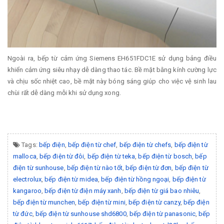
Ngoài ra, bếp từ cảm ứng Siemens EH651FDC1E sử dụng bảng điều
khiển cảm ứng siêu nhạy dễ dàng thao tác. Bề mặt bằng kính cường lực
và chịu sốc nhiệt cao, bề mặt này bóng sáng giúp cho việc vệ sinh lau
chùi rất dễ dàng mỗi khi sử dụng xong.
Tags:
bếp điện
,
bếp điện từ chef
,
bếp điện từ chefs
,
bếp điện từ
malloca
,
bếp điện từ đôi
,
bếp điện từ teka
,
bếp điện từ bosch
,
bếp
điện từ sunhouse
,
bếp điện từ nào tốt
,
bếp điện từ đơn
,
bếp điện từ
electrolux
,
bếp điện từ midea
,
bếp điện từ hồng ngoại
,
bếp điện từ
kangaroo
,
bếp điện từ điện máy xanh
,
bếp điện từ giá bao nhiêu
,
bếp điện từ munchen
,
bếp điện từ mini
,
bếp điện từ canzy
,
bếp điện
từ đức
,
bếp điện từ sunhouse shd6800
,
bếp điện từ panasonic
,
bếp