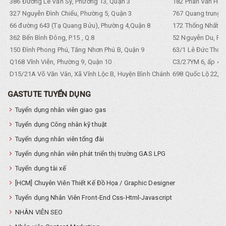
386 Đường Lê Văn Sỹ, Phường 13, Quận 3
182 Phan Văn Hân,
327 Nguyễn Đình Chiểu, Phường 5, Quận 3
767 Quang trung, 
66 đường 643 (Tạ Quang Bửu), Phường 4,Quận 8
172 Thống Nhất. P
362 Bến Bình Đông, P.15 , Q.8
52 Nguyễn Du, Ph
150 Đình Phong Phú, Tăng Nhơn Phú B, Quận 9
63/1 Lê Đức Thọ, 
Q168 Vĩnh Viễn, Phường 9, Quận 10
C3/27YM 6, ấp 4, 
D15/21A Võ Văn Vân, Xã Vĩnh Lộc B, Huyện Bình Chánh
698 Quốc Lộ 22, Tổ
GASTUTE TUYỂN DỤNG
Tuyển dụng nhân viên giao gas
Tuyển dụng Công nhân kỹ thuật
Tuyển dụng nhân viên tổng đài
Tuyển dụng nhân viên phát triển thị trường GAS LPG
Tuyển dụng tài xế
[HCM] Chuyên Viên Thiết Kế Đồ Họa / Graphic Designer
Tuyển dụng Nhân Viên Front-End Css-Html-Javascript
NHÂN VIÊN SEO