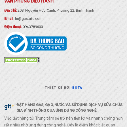
VĂN PHÒNG ĐIỀU HÀNH
Địa chỉ:
208, Nguyễn Hữu Cảnh, Phường 22, Bình Thạnh
Email:
hr@gastute.com
Điện thoại:
0943789600
THIẾT KẾ BỞI
BOTA
ĐẶT HÀNG GAS, GẠO, NƯỚC VÀ SỬ DỤNG DỊCH VỤ SỬA CHỮA
GIA ĐÌNH THÔNG QUA ỨNG DỤNG CÔNG NGHỆ
Việc đặt hàng tới Trung tâm sẽ trở nên tiện lợi và nhanh chóng hơn
rất nhiều nhờ ứng dụng công nghệ. Đây là điểm khác biệt quan