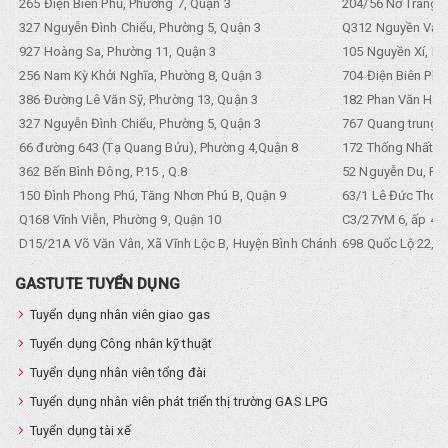
265 Điện Biên Phủ, Phường 7, Quận 3
204/56 Nơ Trang L
327 Nguyễn Đình Chiểu, Phường 5, Quận 3
Q312 Nguyền Văn 
927 Hoàng Sa, Phường 11, Quận 3
105 Nguyền Xí, Ph
256 Nam Kỳ Khởi Nghĩa, Phường 8, Quận 3
704 Điện Biên Phũ 
386 Đường Lê Văn Sỹ, Phường 13, Quận 3
182 Phan Văn Hân,
327 Nguyễn Đình Chiểu, Phường 5, Quận 3
767 Quang trung, 
66 đường 643 (Tạ Quang Bửu), Phường 4,Quận 8
172 Thống Nhất. P
362 Bến Bình Đông, P.15 , Q.8
52 Nguyễn Du, Ph
150 Đình Phong Phú, Tăng Nhơn Phú B, Quận 9
63/1 Lê Đức Thọ, 
Q168 Vĩnh Viễn, Phường 9, Quận 10
C3/27YM 6, ấp 4, 
D15/21A Võ Văn Vân, Xã Vĩnh Lộc B, Huyện Bình Chánh
698 Quốc Lộ 22, Tổ
GASTUTE TUYỂN DỤNG
Tuyển dụng nhân viên giao gas
Tuyển dụng Công nhân kỹ thuật
Tuyển dụng nhân viên tổng đài
Tuyển dụng nhân viên phát triển thị trường GAS LPG
Tuyển dụng tài xế