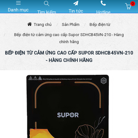
0
Danh mục
Tin tức
Tìm kiếm
Hotline
Hiện chưa có sản phẩm nào trong giỏ hàng của bạn
Trang chủ
Sản Phẩm
Bếp điện từ
Bếp điện từ cảm ứng cao cấp Supor SDHCB45VN-210 - Hàng
chính hãng
BẾP ĐIỆN TỪ CẢM ỨNG CAO CẤP SUPOR SDHCB45VN-210
- HÀNG CHÍNH HÃNG