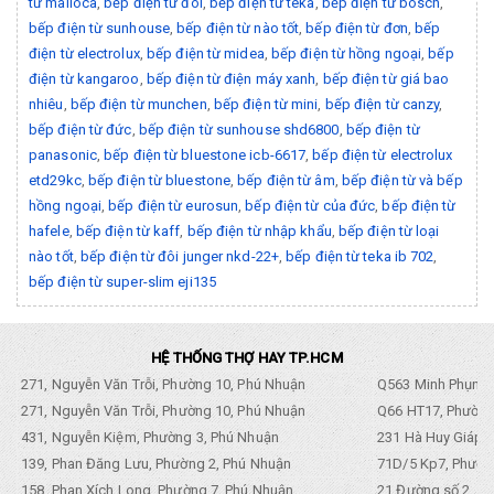
từ malloca
,
bếp điện từ đôi
,
bếp điện từ teka
,
bếp điện từ bosch
,
bếp điện từ sunhouse
,
bếp điện từ nào tốt
,
bếp điện từ đơn
,
bếp
điện từ electrolux
,
bếp điện từ midea
,
bếp điện từ hồng ngoại
,
bếp
điện từ kangaroo
,
bếp điện từ điện máy xanh
,
bếp điện từ giá bao
nhiêu
,
bếp điện từ munchen
,
bếp điện từ mini
,
bếp điện từ canzy
,
bếp điện từ đức
,
bếp điện từ sunhouse shd6800
,
bếp điện từ
panasonic
,
bếp điện từ bluestone icb-6617
,
bếp điện từ electrolux
etd29kc
,
bếp điện từ bluestone
,
bếp điện từ âm
,
bếp điện từ và bếp
hồng ngoại
,
bếp điện từ eurosun
,
bếp điện từ của đức
,
bếp điện từ
hafele
,
bếp điện từ kaff
,
bếp điện từ nhập khẩu
,
bếp điện từ loại
nào tốt
,
bếp điện từ đôi junger nkd-22+
,
bếp điện từ teka ib 702
,
bếp điện từ super-slim eji135
HỆ THỐNG THỢ HAY TP.HCM
271, Nguyễn Văn Trỗi, Phường 10, Phú Nhuận
Q563 Minh Phụng,
271, Nguyễn Văn Trỗi, Phường 10, Phú Nhuận
Q66 HT17, Phường
431, Nguyễn Kiệm, Phường 3, Phú Nhuận
231 Hà Huy Giáp, 
139, Phan Đăng Lưu, Phường 2, Phú Nhuận
71D/5 Kp7, Phường
158, Phan Xích Long, Phường 7, Phú Nhuận
21 Đường số 2, KP