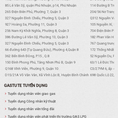
85 Lê Văn Sỹ, quận Phú Nhuận, p14, Phú Nhuận
114 Đường B Trưng
265 Điện Biên Phủ, Phường 7, Quận 3
204/56 Nơ Trang L
327 Nguyễn Đình Chiểu, Phường 5, Quận 3
Q312 Nguyền Văn 
927 Hoàng Sa, Phường 11, Quận 3
105 Nguyền Xí, Ph
256 Nam Kỳ Khởi Nghĩa, Phường 8, Quận 3
704 Điện Biên Phũ 
386 Đường Lê Văn Sỹ, Phường 13, Quận 3
182 Phan Văn Hân,
327 Nguyễn Đình Chiểu, Phường 5, Quận 3
767 Quang trung, 
66 đường 643 (Tạ Quang Bửu), Phường 4,Quận 8
172 Thống Nhất. P
362 Bến Bình Đông, P.15 , Q.8
52 Nguyễn Du, Ph
150 Đình Phong Phú, Tăng Nhơn Phú B, Quận 9
63/1 Lê Đức Thọ, 
Q168 Vĩnh Viễn, Phường 9, Quận 10
C3/27YM 6, ấp 4, 
D15/21A Võ Văn Vân, Xã Vĩnh Lộc B, Huyện Bình Chánh
698 Quốc Lộ 22, Tổ
GASTUTE TUYỂN DỤNG
Tuyển dụng nhân viên giao gas
Tuyển dụng Công nhân kỹ thuật
Tuyển dụng nhân viên tổng đài
Tuyển dụng nhân viên phát triển thị trường GAS LPG