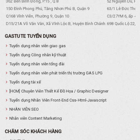
362 Bến Bình Đông, P.15 , Q.8
52 Nguyễn Du, Ph
150 Đình Phong Phú, Tăng Nhơn Phú B, Quận 9
63/1 Lê Đức Thọ, 
Q168 Vĩnh Viễn, Phường 9, Quận 10
C3/27YM 6, ấp 4, 
D15/21A Võ Văn Vân, Xã Vĩnh Lộc B, Huyện Bình Chánh
698 Quốc Lộ 22, Tổ
GASTUTE TUYỂN DỤNG
Tuyển dụng nhân viên giao gas
Tuyển dụng Công nhân kỹ thuật
Tuyển dụng nhân viên tổng đài
Tuyển dụng nhân viên phát triển thị trường GAS LPG
Tuyển dụng tài xế
[HCM] Chuyên Viên Thiết Kế Đồ Họa / Graphic Designer
Tuyển dụng Nhân Viên Front-End Css-Html-Javascript
NHÂN VIÊN SEO
Nhân viên Content Marketing
CHĂM SÓC KHÁCH HÀNG