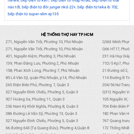
hafele
,
bếp điện từ kaff
,
bếp điện từ nhập khẩu
,
bếp điện từ loại
nào tốt
,
bếp điện từ đôi junger nkd-22+
,
bếp điện từ teka ib 702
,
bếp điện từ super-slim eji135
HỆ THỐNG THỢ HAY TP.HCM
271, Nguyễn Văn Trỗi, Phường 10, Phú Nhuận
Q563 Minh Phụng,
271, Nguyễn Văn Trỗi, Phường 10, Phú Nhuận
Q66 HT17, Phường
431, Nguyễn Kiệm, Phường 3, Phú Nhuận
231 Hà Huy Giáp, 
139, Phan Đăng Lưu, Phường 2, Phú Nhuận
71D/5 Kp7, Phường
158, Phan Xích Long, Phường 7, Phú Nhuận
21 Đường số 2, KP
85 Lê Văn Sỹ, quận Phú Nhuận, p14, Phú Nhuận
114 Đường B Trưng
265 Điện Biên Phủ, Phường 7, Quận 3
204/56 Nơ Trang L
327 Nguyễn Đình Chiểu, Phường 5, Quận 3
Q312 Nguyền Văn 
927 Hoàng Sa, Phường 11, Quận 3
105 Nguyền Xí, Ph
256 Nam Kỳ Khởi Nghĩa, Phường 8, Quận 3
704 Điện Biên Phũ 
386 Đường Lê Văn Sỹ, Phường 13, Quận 3
182 Phan Văn Hân,
327 Nguyễn Đình Chiểu, Phường 5, Quận 3
767 Quang trung, 
66 đường 643 (Tạ Quang Bửu), Phường 4,Quận 8
172 Thống Nhất. P