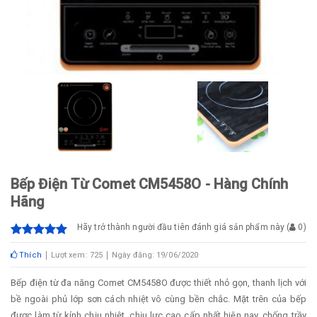
Bếp Điện Từ Comet CM5458O - Hàng Chính
Hãng
Hãy trở thành người đầu tiên đánh giá sản phẩm này
(
0
)
Thích
Lượt xem: 725
Ngày đăng: 19/06/2020
Bếp điện từ đa năng Comet CM5458O được thiết nhỏ gọn, thanh lịch với
bề ngoài phủ lớp sơn cách nhiệt vô cùng bền chắc. Mặt trên của bếp
được làm từ kính chịu nhiệt, chịu lực cao cấp nhất hiện nay, chống trầy