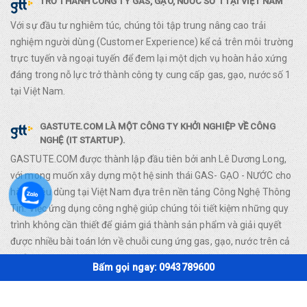
TRỞ THÀNH CÔNG TY GAS, GẠO, NƯỚC SỐ 1 TẠI VIỆT NAM
Với sự đầu tư nghiêm túc, chúng tôi tập trung nâng cao trải
nghiệm người dùng (Customer Experience) kể cả trên môi trường
trực tuyến và ngoại tuyến để đem lại một dịch vụ hoàn hảo xứng
đáng trong nỗ lực trở thành công ty cung cấp gas, gạo, nước số 1
tại Việt Nam.
GASTUTE.COM LÀ MỘT CÔNG TY KHỞI NGHIỆP VỀ CÔNG
NGHỆ (IT STARTUP).
GASTUTE.COM được thành lập đầu tiên bởi anh Lê Dương Long,
với mong muốn xây dựng một hệ sinh thái GAS- GẠO - NƯỚC cho
hàng tiêu dùng tại Việt Nam đựa trên nền tảng Công Nghệ Thông
Tin. Việc ứng dụng công nghệ giúp chúng tôi tiết kiệm những quy
trình không cần thiết để giảm giá thành sản phẩm và giải quyết
được nhiều bài toán lớn về chuỗi cung ứng gas, gạo, nước trên cả
nước.
Bấm gọi ngay: 0943789600