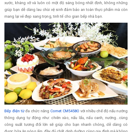
xước, kháng vỡ và luôn có một độ sáng bóng nhất định, không những
giúp bạn dễ dàng lau chùi vệ sinh đảm bảo an toàn thực phẩm mà còn
mang lại vẻ đẹp sang trọng, tinh tế cho gian bếp nhà bạn.
Bếp điện từ
đa chức năng
Comet CM5458O
với nhiều chế độ nấu nướng
thông dụng tự động như: chiên xào, nấu lẩu, nấu canh, nướng...cùng
công suất tương đối lớn sẽ giúp cho bạn nhanh chóng, dễ dàng có
được bữa ăn nóng ấm, đầy đủ chất dinh dưỡng cùng gia đình mà không