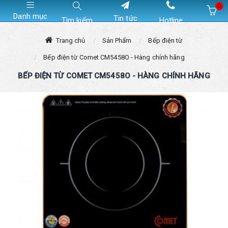
0
Danh mục
Tin tức
Tìm kiếm
Hotline
Hiện chưa có sản phẩm nào trong giỏ hàng của bạn
Trang chủ
Sản Phẩm
Bếp điện từ
Bếp điện từ Comet CM5458O - Hàng chính hãng
BẾP ĐIỆN TỪ COMET CM5458O - HÀNG CHÍNH HÃNG