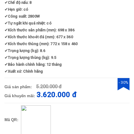
✔
Chế độ nấu: 8
✔
Hẹn giờ: có
✔
Công suất: 2800W
✔
Tự ngắt khi quá nhiệt: có
✔
Kích thước sản phẩm (mm): 698 x 386
✔
Kích thước khoét đá (mm): 677 x 360
✔
Kích thước thùng (mm): 772 x 158 x 460
✔
Trọng lượng (kg): 8.6
✔
Trọng lượng thùng (kg): 9.5
✔
Bảo hành chính hãng: 12 tháng
✔
Xuất xứ: Chính hãng
- 30%
5.200.000 đ
Giá sản phẩm:
3.620.000 đ
Giá khuyến mãi:
Mã QR: