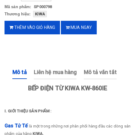
Mã sản phẩm:
SP000798
Thương hiệu:
KIWA
THÊM VÀO GIỎ HÀNG
MUA NGAY
Mô tả
Liên hệ mua hàng
Mô tả vắn tắt
BẾP ĐIỆN TỪ KIWA KW-860IE
I. GIỚI THIỆU SẢN PHẨM :
Gas Tử Tế
là một trong những nơi phân phối hàng đầu các dòng sản
phẩm của hãng
KIWA.