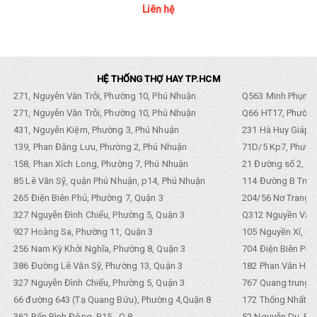
Liên hệ
HỆ THỐNG THỢ HAY TP.HCM
271, Nguyễn Văn Trỗi, Phường 10, Phú Nhuận
Q563 Minh Phụng,
271, Nguyễn Văn Trỗi, Phường 10, Phú Nhuận
Q66 HT17, Phường
431, Nguyễn Kiệm, Phường 3, Phú Nhuận
231 Hà Huy Giáp, 
139, Phan Đăng Lưu, Phường 2, Phú Nhuận
71D/5 Kp7, Phường
158, Phan Xích Long, Phường 7, Phú Nhuận
21 Đường số 2, KP
85 Lê Văn Sỹ, quận Phú Nhuận, p14, Phú Nhuận
114 Đường B Trưng
265 Điện Biên Phủ, Phường 7, Quận 3
204/56 Nơ Trang L
327 Nguyễn Đình Chiểu, Phường 5, Quận 3
Q312 Nguyền Văn 
927 Hoàng Sa, Phường 11, Quận 3
105 Nguyền Xí, Ph
256 Nam Kỳ Khởi Nghĩa, Phường 8, Quận 3
704 Điện Biên Phũ 
386 Đường Lê Văn Sỹ, Phường 13, Quận 3
182 Phan Văn Hân,
327 Nguyễn Đình Chiểu, Phường 5, Quận 3
767 Quang trung, 
66 đường 643 (Tạ Quang Bửu), Phường 4,Quận 8
172 Thống Nhất. P
362 Bến Bình Đông, P.15 , Q.8
52 Nguyễn Du, Ph