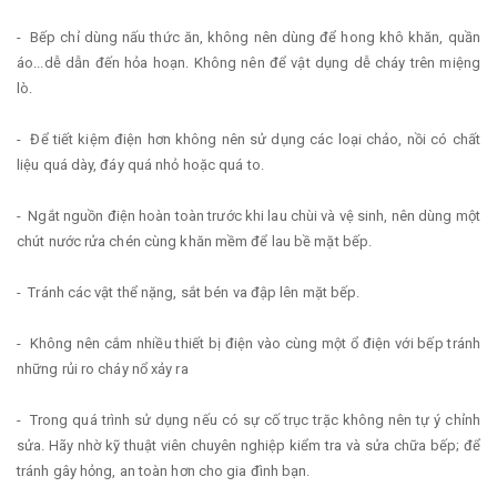
- Bếp chỉ dùng nấu thức ăn, không nên dùng để hong khô khăn, quần
áo...dễ dẫn đến hỏa hoạn. Không nên để vật dụng dễ cháy trên miệng
lò.
- Để tiết kiệm điện hơn không nên sử dụng các loại chảo, nồi có chất
liệu quá dày, đáy quá nhỏ hoặc quá to.
- Ngắt nguồn điện hoàn toàn trước khi lau chùi và vệ sinh, nên dùng một
chút nước rửa chén cùng khăn mềm để lau bề mặt bếp.
- Tránh các vật thể nặng, sắt bén va đập lên mặt bếp.
- Không nên cắm nhiều thiết bị điện vào cùng một ổ điện với bếp tránh
những rủi ro cháy nổ xảy ra
- Trong quá trình sử dụng nếu có sự cố trục trặc không nên tự ý chỉnh
sửa. Hãy nhờ kỹ thuật viên chuyên nghiệp kiểm tra và sửa chữa bếp; để
tránh gây hỏng, an toàn hơn cho gia đình bạn.