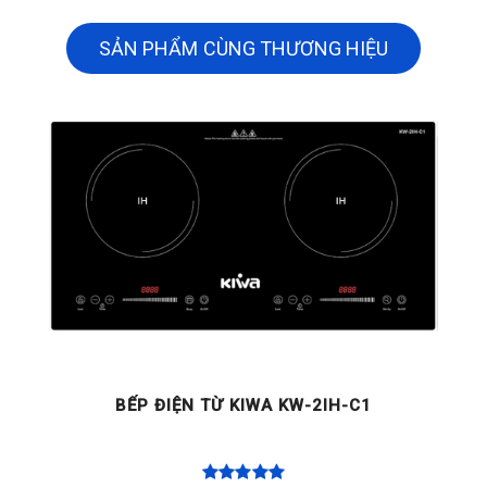
SẢN PHẨM CÙNG THƯƠNG HIỆU
BẾP ĐIỆN TỪ KIWA KW-2IH-C1