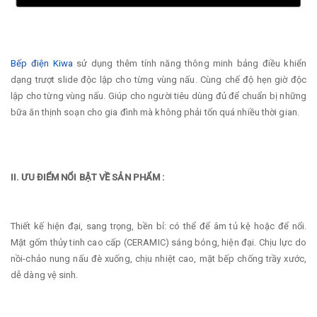
Bếp điện Kiwa
sử dụng thêm tính năng thông minh bảng điều khiển
dạng trượt slide độc lập cho từng vùng nấu. Cùng chế độ hẹn giờ độc
lập cho từng vùng nấu. Giúp cho người tiêu dùng đủ để chuẩn bị những
bữa ăn thịnh soạn cho gia đình mà không phải tốn quá nhiều thời gian.
II. ƯU ĐIỂM NỔI BẬT VỀ SẢN PHẨM :
Thiết kế hiện đại, sang trọng, bền bỉ: có thể để âm tủ kệ hoặc để nổi.
Mặt gốm thủy tinh cao cấp (CERAMIC) sáng bóng, hiện đại. Chịu lực do
nồi-chảo nung nấu đè xuống, chịu nhiệt cao, mặt bếp chống trầy xước,
dễ dàng vệ sinh.