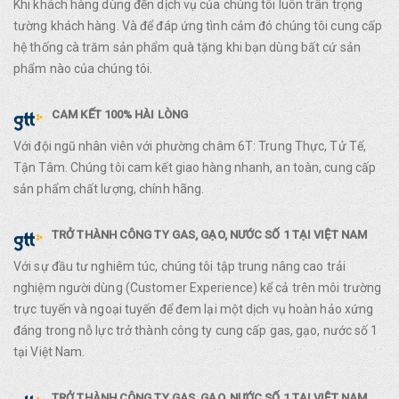
Khi khách hàng dùng đến dịch vụ của chúng tôi luôn trân trọng
tường khách hàng. Và để đáp ứng tình cảm đó chúng tôi cung cấp
hệ thống cà trăm sản phẩm quà tặng khi bạn dùng bất cứ sản
phẩm nào của chúng tôi.
CAM KẾT 100% HÀI LÒNG
Với đội ngũ nhân viên với phường châm 6T: Trung Thực, Tử Tế,
Tận Tâm. Chúng tôi cam kết giao hàng nhanh, an toàn, cung cấp
sản phẩm chất lượng, chính hãng.
TRỞ THÀNH CÔNG TY GAS, GẠO, NƯỚC SỐ 1 TẠI VIỆT NAM
Với sự đầu tư nghiêm túc, chúng tôi tập trung nâng cao trải
nghiệm người dùng (Customer Experience) kể cả trên môi trường
trực tuyến và ngoại tuyến để đem lại một dịch vụ hoàn hảo xứng
đáng trong nỗ lực trở thành công ty cung cấp gas, gạo, nước số 1
tại Việt Nam.
TRỞ THÀNH CÔNG TY GAS, GẠO, NƯỚC SỐ 1 TẠI VIỆT NAM