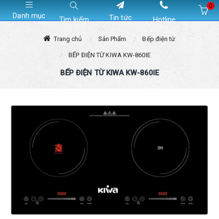
0
Danh mục
Tin tức
Tìm kiếm
Hotline
Hiện chưa có sản phẩm nào trong giỏ hàng của bạn
Trang chủ
Sản Phẩm
Bếp điện từ
BẾP ĐIỆN TỪ KIWA KW-860IE
BẾP ĐIỆN TỪ KIWA KW-860IE