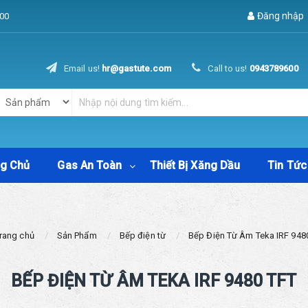
Đăng nhập
00
Email us!
hr@gastute.com
Call to us!
0943789600
ng Chủ
Gas An Toàn
Thiết Bị Xăng Dầu
Tin Tức
rang chủ
Sản Phẩm
Bếp điện từ
Bếp Điện Từ Âm Teka IRF 948
BẾP ĐIỆN TỪ ÂM TEKA IRF 9480 TFT