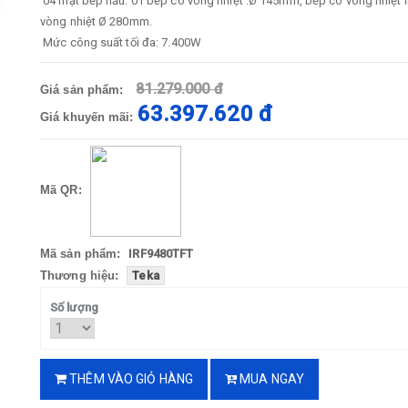
04 mặt bếp nấu: 01 bếp có vòng nhiệt .Ø 145mm, bếp có vòng nhiệt 
vòng nhiệt Ø 280mm.
Mức công suất tối đa: 7.400W
81.279.000 đ
Giá sản phẩm:
63.397.620 đ
Giá khuyến mãi:
Mã QR:
Mã sản phẩm:
IRF9480TFT
Thương hiệu:
Teka
Số lượng
THÊM VÀO GIỎ HÀNG
MUA NGAY