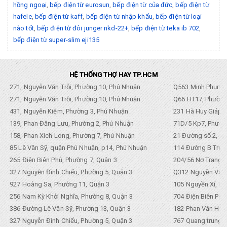
hồng ngoại
,
bếp điện từ eurosun
,
bếp điện từ của đức
,
bếp điện từ
hafele
,
bếp điện từ kaff
,
bếp điện từ nhập khẩu
,
bếp điện từ loại
nào tốt
,
bếp điện từ đôi junger nkd-22+
,
bếp điện từ teka ib 702
,
bếp điện từ super-slim eji135
HỆ THỐNG THỢ HAY TP.HCM
271, Nguyễn Văn Trỗi, Phường 10, Phú Nhuận
Q563 Minh Phụng,
271, Nguyễn Văn Trỗi, Phường 10, Phú Nhuận
Q66 HT17, Phường
431, Nguyễn Kiệm, Phường 3, Phú Nhuận
231 Hà Huy Giáp, 
139, Phan Đăng Lưu, Phường 2, Phú Nhuận
71D/5 Kp7, Phường
158, Phan Xích Long, Phường 7, Phú Nhuận
21 Đường số 2, KP
85 Lê Văn Sỹ, quận Phú Nhuận, p14, Phú Nhuận
114 Đường B Trưng
265 Điện Biên Phủ, Phường 7, Quận 3
204/56 Nơ Trang L
327 Nguyễn Đình Chiểu, Phường 5, Quận 3
Q312 Nguyền Văn 
927 Hoàng Sa, Phường 11, Quận 3
105 Nguyền Xí, Ph
256 Nam Kỳ Khởi Nghĩa, Phường 8, Quận 3
704 Điện Biên Phũ 
386 Đường Lê Văn Sỹ, Phường 13, Quận 3
182 Phan Văn Hân,
327 Nguyễn Đình Chiểu, Phường 5, Quận 3
767 Quang trung, 