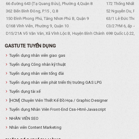
66 đường 643 (Tạ Quang Bửu), Phường 4,Quận 8
172 Thống Nhất. P
362 Bến Bình Đông, P.15 , Q.8
52 Nguyễn Du, Ph
150 Đình Phong Phú, Tăng Nhơn Phú B, Quận 9
63/1 Lê Đức Thọ, 
Q168 Vĩnh Viễn, Phường 9, Quận 10
C3/27YM 6, ấp 4, 
D15/21A Võ Văn Vân, Xã Vĩnh Lộc B, Huyện Bình Chánh
698 Quốc Lộ 22, Tổ
GASTUTE TUYỂN DỤNG
Tuyển dụng nhân viên giao gas
Tuyển dụng Công nhân kỹ thuật
Tuyển dụng nhân viên tổng đài
Tuyển dụng nhân viên phát triển thị trường GAS LPG
Tuyển dụng tài xế
[HCM] Chuyên Viên Thiết Kế Đồ Họa / Graphic Designer
Tuyển dụng Nhân Viên Front-End Css-Html-Javascript
NHÂN VIÊN SEO
Nhân viên Content Marketing