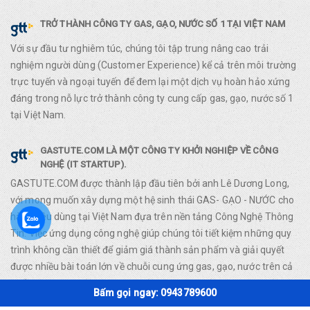
TRỞ THÀNH CÔNG TY GAS, GẠO, NƯỚC SỐ 1 TẠI VIỆT NAM
Với sự đầu tư nghiêm túc, chúng tôi tập trung nâng cao trải
nghiệm người dùng (Customer Experience) kể cả trên môi trường
trực tuyến và ngoại tuyến để đem lại một dịch vụ hoàn hảo xứng
đáng trong nỗ lực trở thành công ty cung cấp gas, gạo, nước số 1
tại Việt Nam.
GASTUTE.COM LÀ MỘT CÔNG TY KHỞI NGHIỆP VỀ CÔNG
NGHỆ (IT STARTUP).
GASTUTE.COM được thành lập đầu tiên bởi anh Lê Dương Long,
với mong muốn xây dựng một hệ sinh thái GAS- GẠO - NƯỚC cho
hàng tiêu dùng tại Việt Nam đựa trên nền tảng Công Nghệ Thông
Tin. Việc ứng dụng công nghệ giúp chúng tôi tiết kiệm những quy
trình không cần thiết để giảm giá thành sản phẩm và giải quyết
được nhiều bài toán lớn về chuỗi cung ứng gas, gạo, nước trên cả
nước.
Bấm gọi ngay: 0943789600