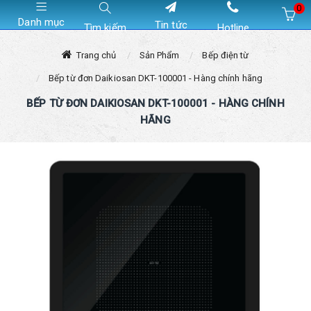
0
Danh mục
Tin tức
Tìm kiếm
Hotline
Hiện chưa có sản phẩm nào trong giỏ hàng của bạn
Trang chủ
Sản Phẩm
Bếp điện từ
Bếp từ đơn Daikiosan DKT-100001 - Hàng chính hãng
BẾP TỪ ĐƠN DAIKIOSAN DKT-100001 - HÀNG CHÍNH
HÃNG