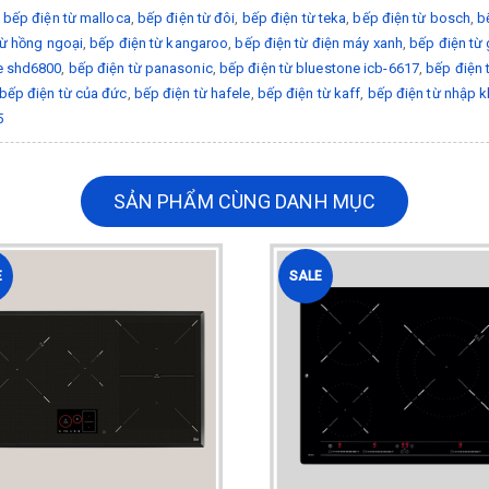
,
bếp điện từ malloca
,
bếp điện từ đôi
,
bếp điện từ teka
,
bếp điện từ bosch
,
b
từ hồng ngoại
,
bếp điện từ kangaroo
,
bếp điện từ điện máy xanh
,
bếp điện từ 
e shd6800
,
bếp điện từ panasonic
,
bếp điện từ bluestone icb-6617
,
bếp điện 
bếp điện từ của đức
,
bếp điện từ hafele
,
bếp điện từ kaff
,
bếp điện từ nhập 
5
SẢN PHẨM CÙNG DANH MỤC
E
SALE