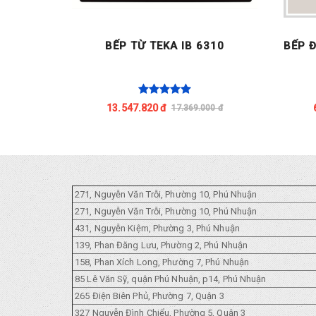
320
BẾP TỪ TEKA IB 6310
BẾP Đ
13.547.820 đ
00 đ
17.369.000 đ
271, Nguyễn Văn Trỗi, Phường 10, Phú Nhuận
271, Nguyễn Văn Trỗi, Phường 10, Phú Nhuận
431, Nguyễn Kiệm, Phường 3, Phú Nhuận
139, Phan Đăng Lưu, Phường 2, Phú Nhuận
158, Phan Xích Long, Phường 7, Phú Nhuận
85 Lê Văn Sỹ, quận Phú Nhuận, p14, Phú Nhuận
265 Điện Biên Phủ, Phường 7, Quận 3
327 Nguyễn Đình Chiểu, Phường 5, Quận 3