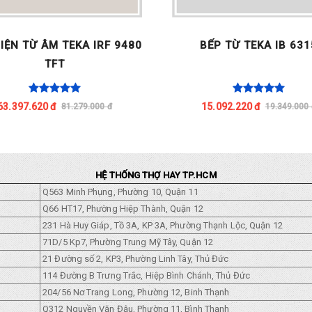
IỆN TỪ ÂM TEKA IRF 9480
BẾP TỪ TEKA IB 631
TFT
63.397.620 đ
15.092.220 đ
81.279.000 đ
19.349.000 
HỆ THỐNG THỢ HAY TP.HCM
Q563 Minh Phụng, Phường 10, Quận 11
Q66 HT17, Phường Hiệp Thành, Quận 12
231 Hà Huy Giáp, Tồ 3A, KP 3A, Phường Thạnh Lộc, Quận 12
71D/5 Kp7, Phường Trung Mỹ Tây, Quận 12
21 Đường số 2, KP3, Phường Linh Tây, Thủ Đức
114 Đường B Trưng Trắc, Hiệp Bình Chánh, Thủ Đức
204/56 Nơ Trang Long, Phường 12, Binh Thạnh
Q312 Nguyền Văn Đậu, Phường 11, Bình Thạnh