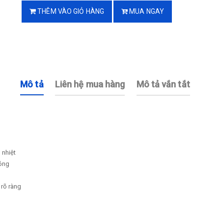
THÊM VÀO GIỎ HÀNG
MUA NGAY
Mô tả
Liên hệ mua hàng
Mô tả vắn tắt
 nhiệt
hóng
 rõ ràng