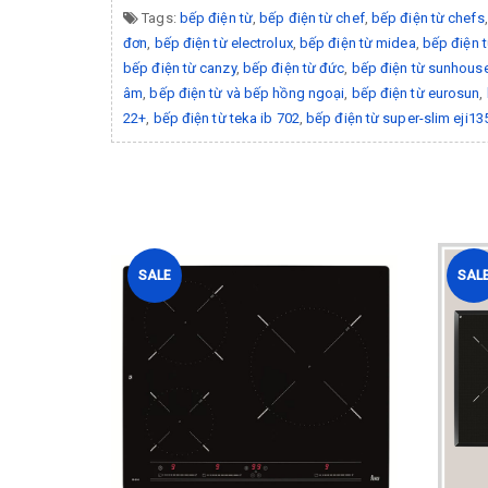
Tags:
bếp điện từ
,
bếp điện từ chef
,
bếp điện từ chefs
đơn
,
bếp điện từ electrolux
,
bếp điện từ midea
,
bếp điện 
bếp điện từ canzy
,
bếp điện từ đức
,
bếp điện từ sunhous
âm
,
bếp điện từ và bếp hồng ngoại
,
bếp điện từ eurosun
,
22+
,
bếp điện từ teka ib 702
,
bếp điện từ super-slim eji13
SALE
SAL