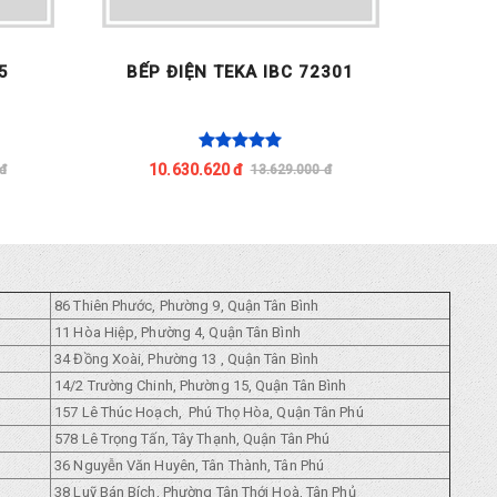
5
BẾP ĐIỆN TEKA IBC 72301
BẾ
10.630.620 đ
11
đ
13.629.000 đ
86 Thiên Phước, Phường 9, Quận Tân Bình
11 Hòa Hiệp, Phường 4, Quận Tân Bình
34 Đồng Xoài, Phường 13 , Quận Tân Bình
14/2 Trường Chinh, Phường 15, Quận Tân Bình
157 Lê Thúc Hoạch, Phú Thọ Hòa, Quận Tân Phú
578 Lê Trọng Tấn, Tây Thạnh, Quận Tân Phú
36 Nguyễn Văn Huyên, Tân Thành, Tân Phú
38 Luỹ Bán Bích, Phường Tân Thới Hoà, Tân Phủ