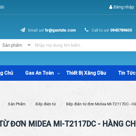
Đăng nhập
00
Email us!
hr@gastute.com
Call to us!
0943789600
ng Chủ
Gas An Toàn
Thiết Bị Xăng Dầu
Tin Tức
Sản Phẩm
Bếp điện từ
Bếp điện từ đơn Midea MI-T2117DC - H
 TỪ ĐƠN MIDEA MI-T2117DC - HÀNG C