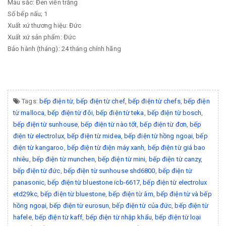
Màu sắc: Đen viền trắng
Số bếp nấu; 1
Xuất xứ thương hiệu: Đức
Xuất xứ sản phẩm: Đức
Bảo hành (tháng): 24 tháng chính hãng
Tags:
bếp điện từ
,
bếp điện từ chef
,
bếp điện từ chefs
,
bếp điện
từ malloca
,
bếp điện từ đôi
,
bếp điện từ teka
,
bếp điện từ bosch
,
bếp điện từ sunhouse
,
bếp điện từ nào tốt
,
bếp điện từ đơn
,
bếp
điện từ electrolux
,
bếp điện từ midea
,
bếp điện từ hồng ngoại
,
bếp
điện từ kangaroo
,
bếp điện từ điện máy xanh
,
bếp điện từ giá bao
nhiêu
,
bếp điện từ munchen
,
bếp điện từ mini
,
bếp điện từ canzy
,
bếp điện từ đức
,
bếp điện từ sunhouse shd6800
,
bếp điện từ
panasonic
,
bếp điện từ bluestone icb-6617
,
bếp điện từ electrolux
etd29kc
,
bếp điện từ bluestone
,
bếp điện từ âm
,
bếp điện từ và bếp
hồng ngoại
,
bếp điện từ eurosun
,
bếp điện từ của đức
,
bếp điện từ
hafele
,
bếp điện từ kaff
,
bếp điện từ nhập khẩu
,
bếp điện từ loại