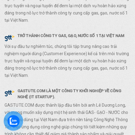
trực tuyến và ngoại tuyến để đem lại một dịch vụ hoàn hảo xứng
đáng trong nỗ lực trở thành công ty cung cấp gas, gạo, nước số 1
tại Việt Nam.
TRỞ THÀNH CÔNG TY GAS, GẠO, NƯỚC SỐ 1 TẠI VIỆT NAM
Với sự đầu tư nghiêm túc, chúng tôi tập trung nâng cao trải
nghiệm người dùng (Customer Experience) kể cả trên môi trường
trực tuyến và ngoại tuyến để đem lại một dịch vụ hoàn hảo xứng
đáng trong nỗ lực trở thành công ty cung cấp gas, gạo, nước số 1
tại Việt Nam.
GASTUTE.COM LÀ MỘT CÔNG TY KHỞI NGHIỆP VỀ CÔNG
NGHỆ (IT STARTUP).
GASTUTE.COM được thành lập đầu tiên bởi anh Lê Dương Long,
với mong muốn xây dựng một hệ sinh thái GAS- GẠO - NƯỚC cho
hàng tiêu dùng tại Việt Nam đựa trên nền tảng Công Nghệ Thông
Tin. Việc ứng dụng công nghệ giúp chúng tôi tiết kiệm những quy
trình không cần thiết để giảm giá thành sản phẩm và giải quyết