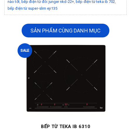
nào tốt
,
bếp điện từ đôi junger nkd-22+
,
bếp điện từ teka ib 702
,
bếp điện từ super-slim eji135
SẢN PHẨM CÙNG DANH MỤC
SALE
BẾP TỪ TEKA IB 6310