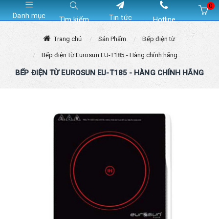
0
Danh mục
Tin tức
Tìm kiếm
Hotline
Hiện chưa có sản phẩm nào trong giỏ hàng của bạn
Trang chủ
Sản Phẩm
Bếp điện từ
Bếp điện từ Eurosun EU-T185 - Hàng chính hãng
BẾP ĐIỆN TỪ EUROSUN EU-T185 - HÀNG CHÍNH HÃNG