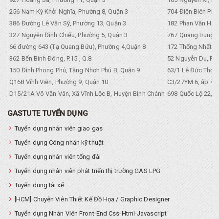
256 Nam Kỳ Khởi Nghĩa, Phường 8, Quận 3
704 Điện Biên Phũ 
386 Đường Lê Văn Sỹ, Phường 13, Quận 3
182 Phan Văn Hân,
327 Nguyễn Đình Chiểu, Phường 5, Quận 3
767 Quang trung, 
66 đường 643 (Tạ Quang Bửu), Phường 4,Quận 8
172 Thống Nhất. P
362 Bến Bình Đông, P.15 , Q.8
52 Nguyễn Du, Ph
150 Đình Phong Phú, Tăng Nhơn Phú B, Quận 9
63/1 Lê Đức Thọ, 
Q168 Vĩnh Viễn, Phường 9, Quận 10
C3/27YM 6, ấp 4, 
D15/21A Võ Văn Vân, Xã Vĩnh Lộc B, Huyện Bình Chánh
698 Quốc Lộ 22, Tổ
GASTUTE TUYỂN DỤNG
Tuyển dụng nhân viên giao gas
Tuyển dụng Công nhân kỹ thuật
Tuyển dụng nhân viên tổng đài
Tuyển dụng nhân viên phát triển thị trường GAS LPG
Tuyển dụng tài xế
[HCM] Chuyên Viên Thiết Kế Đồ Họa / Graphic Designer
Tuyển dụng Nhân Viên Front-End Css-Html-Javascript