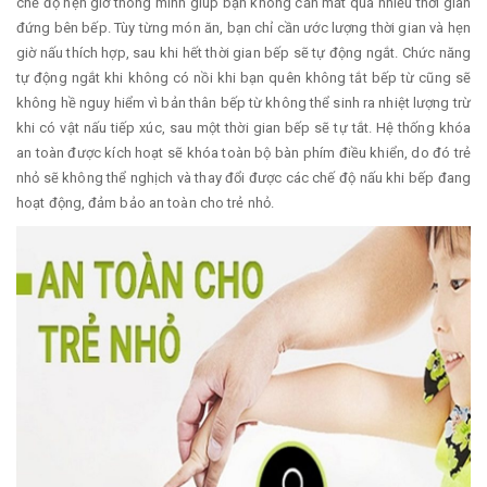
chế độ hẹn giờ thông minh giúp bạn không cần mất quá nhiều thời gian
đứng bên bếp. Tùy từng món ăn, bạn chỉ cần ước lượng thời gian và hẹn
giờ nấu thích hợp, sau khi hết thời gian bếp sẽ tự động ngắt. Chức năng
tự động ngắt khi không có nồi khi bạn quên không tắt bếp từ cũng sẽ
không hề nguy hiểm vì bản thân bếp từ không thể sinh ra nhiệt lượng trừ
khi có vật nấu tiếp xúc, sau một thời gian bếp sẽ tự tắt. Hệ thống khóa
an toàn được kích hoạt sẽ khóa toàn bộ bàn phím điều khiển, do đó trẻ
nhỏ sẽ không thể nghịch và thay đổi được các chế độ nấu khi bếp đang
hoạt động, đảm bảo an toàn cho trẻ nhỏ.