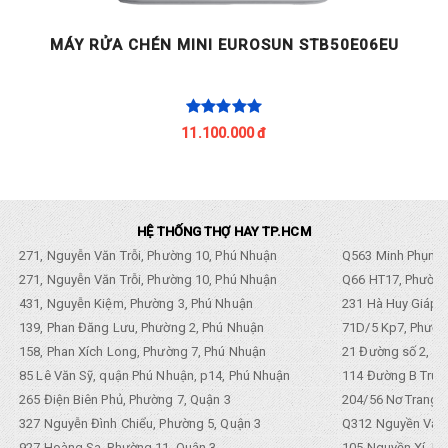
6
MÁY RỬA CHÉN MINI EUROSUN STB50E06EU
11.100.000 đ
HỆ THỐNG THỢ HAY TP.HCM
271, Nguyễn Văn Trỗi, Phường 10, Phú Nhuận
Q563 Minh Phụng,
271, Nguyễn Văn Trỗi, Phường 10, Phú Nhuận
Q66 HT17, Phường
431, Nguyễn Kiệm, Phường 3, Phú Nhuận
231 Hà Huy Giáp, 
139, Phan Đăng Lưu, Phường 2, Phú Nhuận
71D/5 Kp7, Phường
158, Phan Xích Long, Phường 7, Phú Nhuận
21 Đường số 2, KP
85 Lê Văn Sỹ, quận Phú Nhuận, p14, Phú Nhuận
114 Đường B Trưng
265 Điện Biên Phủ, Phường 7, Quận 3
204/56 Nơ Trang L
327 Nguyễn Đình Chiểu, Phường 5, Quận 3
Q312 Nguyền Văn 
927 Hoàng Sa, Phường 11, Quận 3
105 Nguyền Xí, Ph