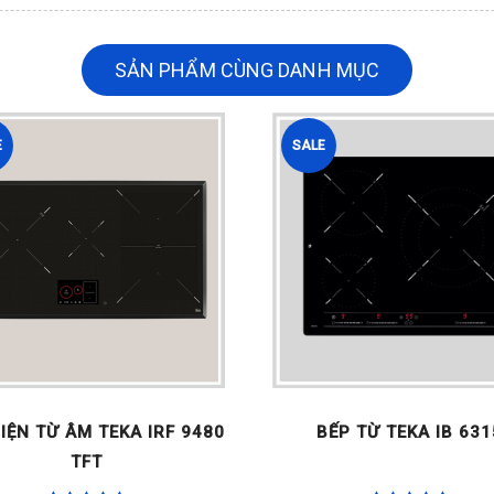
SẢN PHẨM CÙNG DANH MỤC
E
SALE
IỆN TỪ ÂM TEKA IRF 9480
BẾP TỪ TEKA IB 631
TFT