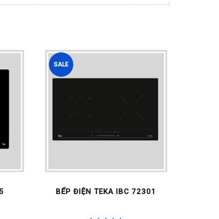
SALE
SALE
5
BẾP ĐIỆN TEKA IBC 72301
BẾ