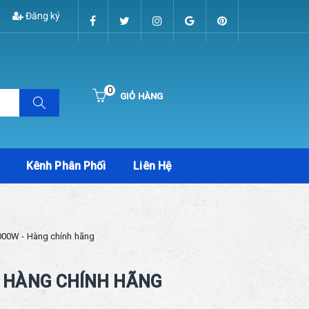
Đăng ký
0
GIỎ HÀNG
Hiện chưa có sản phẩm nào trong giỏ hàng của bạn
Kênh Phân Phối
Liên Hệ
2000W - Hàng chính hãng
 - HÀNG CHÍNH HÃNG