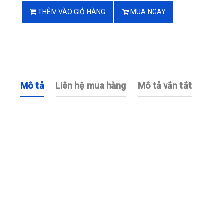
THÊM VÀO GIỎ HÀNG
MUA NGAY
Mô tả
Liên hệ mua hàng
Mô tả vắn tắt