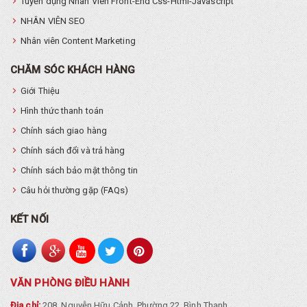
Tuyển dụng Nhân Viên Front-End Css-Html-Javascript
NHÂN VIÊN SEO
Nhân viên Content Marketing
CHĂM SÓC KHÁCH HÀNG
Giới Thiệu
Hình thức thanh toán
Chính sách giao hàng
Chính sách đổi và trả hàng
Chính sách bảo mật thông tin
Câu hỏi thường gặp (FAQs)
KẾT NỐI
VĂN PHÒNG ĐIỀU HÀNH
Địa chỉ:
208, Nguyễn Hữu Cảnh, Phường 22, Bình Thạnh