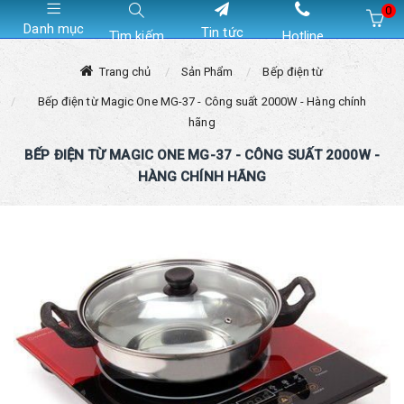
0
Danh mục
Tin tức
Tìm kiếm
Hotline
Hiện chưa có sản phẩm nào trong giỏ hàng của bạn
Trang chủ
Sản Phẩm
Bếp điện từ
Bếp điện từ Magic One MG-37 - Công suất 2000W - Hàng chính
hãng
BẾP ĐIỆN TỪ MAGIC ONE MG-37 - CÔNG SUẤT 2000W -
HÀNG CHÍNH HÃNG