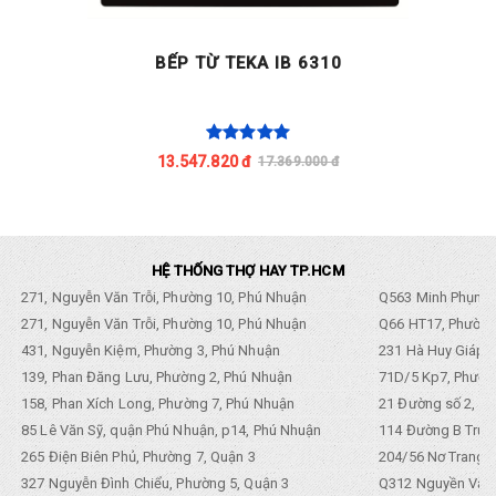
BẾP TỪ TEKA IB 6310
13.547.820 đ
17.369.000 đ
HỆ THỐNG THỢ HAY TP.HCM
271, Nguyễn Văn Trỗi, Phường 10, Phú Nhuận
Q563 Minh Phụng,
271, Nguyễn Văn Trỗi, Phường 10, Phú Nhuận
Q66 HT17, Phường
431, Nguyễn Kiệm, Phường 3, Phú Nhuận
231 Hà Huy Giáp, 
139, Phan Đăng Lưu, Phường 2, Phú Nhuận
71D/5 Kp7, Phường
158, Phan Xích Long, Phường 7, Phú Nhuận
21 Đường số 2, KP
85 Lê Văn Sỹ, quận Phú Nhuận, p14, Phú Nhuận
114 Đường B Trưng
265 Điện Biên Phủ, Phường 7, Quận 3
204/56 Nơ Trang L
327 Nguyễn Đình Chiểu, Phường 5, Quận 3
Q312 Nguyền Văn 