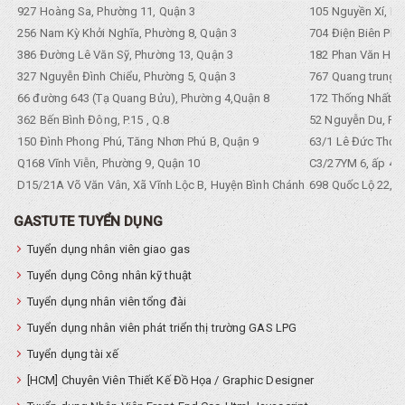
927 Hoàng Sa, Phường 11, Quận 3
105 Nguyền Xí, Ph
256 Nam Kỳ Khởi Nghĩa, Phường 8, Quận 3
704 Điện Biên Phũ 
386 Đường Lê Văn Sỹ, Phường 13, Quận 3
182 Phan Văn Hân,
327 Nguyễn Đình Chiểu, Phường 5, Quận 3
767 Quang trung, 
66 đường 643 (Tạ Quang Bửu), Phường 4,Quận 8
172 Thống Nhất. P
362 Bến Bình Đông, P.15 , Q.8
52 Nguyễn Du, Ph
150 Đình Phong Phú, Tăng Nhơn Phú B, Quận 9
63/1 Lê Đức Thọ, 
Q168 Vĩnh Viễn, Phường 9, Quận 10
C3/27YM 6, ấp 4, 
D15/21A Võ Văn Vân, Xã Vĩnh Lộc B, Huyện Bình Chánh
698 Quốc Lộ 22, Tổ
GASTUTE TUYỂN DỤNG
Tuyển dụng nhân viên giao gas
Tuyển dụng Công nhân kỹ thuật
Tuyển dụng nhân viên tổng đài
Tuyển dụng nhân viên phát triển thị trường GAS LPG
Tuyển dụng tài xế
[HCM] Chuyên Viên Thiết Kế Đồ Họa / Graphic Designer