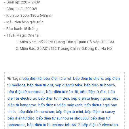
- Điện áp: 220 ~ 240V
- Công suất: 2000W
- Kích cỡ: 350 x 180 x 643mm
- Màu đen hình gấu trúc
- Bảo hành 18 tháng
- TTBH Magic One tại:
1. Miền Nam: số 222/5 Quang Trung, Quận Gò Vấp, TP.HCM
2. Miền Bắc: Số A01/122 Trường Chinh, Q.Đống Đa, Hà Nội
Tags:
bếp điện từ
,
bếp điện từ chef
,
bếp điện từ chefs
,
bếp điện
từ malloca
,
bếp điện từ đôi
,
bếp điện từ teka
,
bếp điện từ bosch
,
bếp điện từ sunhouse
,
bếp điện từ nào tốt
,
bếp điện từ đơn
,
bếp
điện từ electrolux
,
bếp điện từ midea
,
bếp điện từ hồng ngoại
,
bếp
điện từ kangaroo
,
bếp điện từ điện máy xanh
,
bếp điện từ giá bao
nhiêu
,
bếp điện từ munchen
,
bếp điện từ mini
,
bếp điện từ canzy
,
bếp điện từ đức
,
bếp điện từ sunhouse shd6800
,
bếp điện từ
panasonic
,
bếp điện từ bluestone icb-6617
,
bếp điện từ electrolux