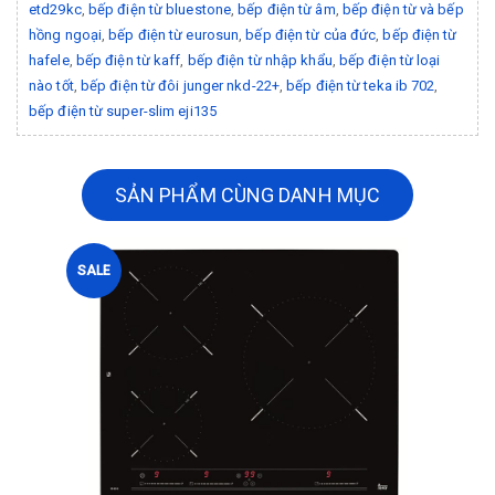
etd29kc
,
bếp điện từ bluestone
,
bếp điện từ âm
,
bếp điện từ và bếp
hồng ngoại
,
bếp điện từ eurosun
,
bếp điện từ của đức
,
bếp điện từ
hafele
,
bếp điện từ kaff
,
bếp điện từ nhập khẩu
,
bếp điện từ loại
nào tốt
,
bếp điện từ đôi junger nkd-22+
,
bếp điện từ teka ib 702
,
bếp điện từ super-slim eji135
SẢN PHẨM CÙNG DANH MỤC
SALE