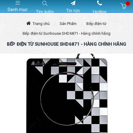
0
Danh mục
Tin tức
Tìm kiếm
Hotline
Hiện chưa có sản phẩm nào trong giỏ hàng của bạn
Trang chủ
Sản Phẩm
Bếp điện từ
Bếp điện từ Sunhouse SHD6871 - Hàng chính hãng
BẾP ĐIỆN TỪ SUNHOUSE SHD6871 - HÀNG CHÍNH HÃNG