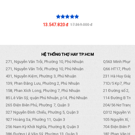
13.547.820 đ
17.369.000 đ
HỆ THỐNG THỢ HAY TP.HCM
271, Nguyễn Văn Trỗi, Phường 10, Phú Nhuận
Q563 Minh Phụng,
271, Nguyễn Văn Trỗi, Phường 10, Phú Nhuận
Q66 HT17, Phường
431, Nguyễn Kiệm, Phường 3, Phú Nhuận
231 Hà Huy Giáp, 
139, Phan Đăng Lưu, Phường 2, Phú Nhuận
71D/5 Kp7, Phường
158, Phan Xích Long, Phường 7, Phú Nhuận
21 Đường số 2, KP
85 Lê Văn Sỹ, quận Phú Nhuận, p14, Phú Nhuận
114 Đường B Trưng
265 Điện Biên Phủ, Phường 7, Quận 3
204/56 Nơ Trang L
327 Nguyễn Đình Chiểu, Phường 5, Quận 3
Q312 Nguyền Văn 
927 Hoàng Sa, Phường 11, Quận 3
105 Nguyền Xí, Ph
256 Nam Kỳ Khởi Nghĩa, Phường 8, Quận 3
704 Điện Biên Phũ 
386 Đường Lê Văn Sỹ, Phường 13, Quận 3
182 Phan Văn Hân,