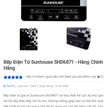
Bếp Điện Từ Sunhouse SHD6871 - Hàng Chính
Hãng
Hãy trở thành người đầu tiên đánh giá sản phẩm này
(
0
)
Thích
Lượt xem: 2369
Ngày đăng: 19/06/2020
Bếp điện từ giá rẻ Sunhouse SHD6871 sở hữu thiết kế cực kỳ nhỏ gọn
với bề dày thân bếp chỉ 35 mm không những giúp bạn có thể linh hoạt
đặt ở bất kỳ nơi nào trong nhà để sử dụng mà còn dễ dàng cất giữ, bảo