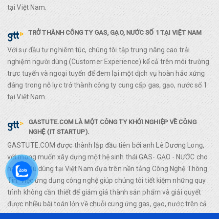
tại Việt Nam.
TRỞ THÀNH CÔNG TY GAS, GẠO, NƯỚC SỐ 1 TẠI VIỆT NAM
Với sự đầu tư nghiêm túc, chúng tôi tập trung nâng cao trải
nghiệm người dùng (Customer Experience) kể cả trên môi trường
trực tuyến và ngoại tuyến để đem lại một dịch vụ hoàn hảo xứng
đáng trong nỗ lực trở thành công ty cung cấp gas, gạo, nước số 1
tại Việt Nam.
GASTUTE.COM LÀ MỘT CÔNG TY KHỞI NGHIỆP VỀ CÔNG
NGHỆ (IT STARTUP).
GASTUTE.COM được thành lập đầu tiên bởi anh Lê Dương Long,
với mong muốn xây dựng một hệ sinh thái GAS- GẠO - NƯỚC cho
hàng tiêu dùng tại Việt Nam đựa trên nền tảng Công Nghệ Thông
Tin. Việc ứng dụng công nghệ giúp chúng tôi tiết kiệm những quy
trình không cần thiết để giảm giá thành sản phẩm và giải quyết
được nhiều bài toán lớn về chuỗi cung ứng gas, gạo, nước trên cả
nước.