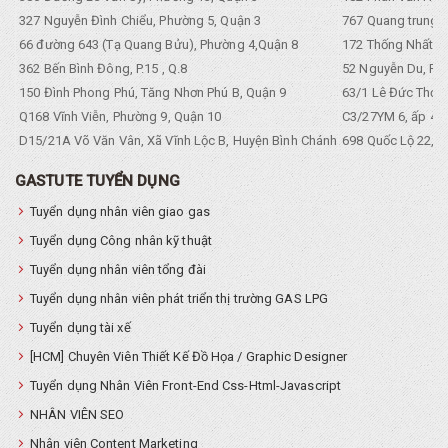
327 Nguyễn Đình Chiểu, Phường 5, Quận 3
767 Quang trung, 
66 đường 643 (Tạ Quang Bửu), Phường 4,Quận 8
172 Thống Nhất. P
362 Bến Bình Đông, P.15 , Q.8
52 Nguyễn Du, Ph
150 Đình Phong Phú, Tăng Nhơn Phú B, Quận 9
63/1 Lê Đức Thọ, 
Q168 Vĩnh Viễn, Phường 9, Quận 10
C3/27YM 6, ấp 4, 
D15/21A Võ Văn Vân, Xã Vĩnh Lộc B, Huyện Bình Chánh
698 Quốc Lộ 22, Tổ
GASTUTE TUYỂN DỤNG
Tuyển dụng nhân viên giao gas
Tuyển dụng Công nhân kỹ thuật
Tuyển dụng nhân viên tổng đài
Tuyển dụng nhân viên phát triển thị trường GAS LPG
Tuyển dụng tài xế
[HCM] Chuyên Viên Thiết Kế Đồ Họa / Graphic Designer
Tuyển dụng Nhân Viên Front-End Css-Html-Javascript
NHÂN VIÊN SEO
Nhân viên Content Marketing