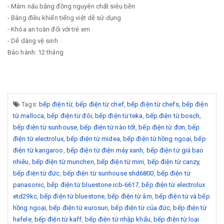
- Mâm nấu bằng đồng nguyên chất siêu bền
- Bảng điều khiển tiếng việt dễ sử dụng
- Khóa an toàn đối với trẻ em
- Dễ dàng vệ sinh
Bảo hành: 12 tháng
Tags:
bếp điện từ
,
bếp điện từ chef
,
bếp điện từ chefs
,
bếp điện
từ malloca
,
bếp điện từ đôi
,
bếp điện từ teka
,
bếp điện từ bosch
,
bếp điện từ sunhouse
,
bếp điện từ nào tốt
,
bếp điện từ đơn
,
bếp
điện từ electrolux
,
bếp điện từ midea
,
bếp điện từ hồng ngoại
,
bếp
điện từ kangaroo
,
bếp điện từ điện máy xanh
,
bếp điện từ giá bao
nhiêu
,
bếp điện từ munchen
,
bếp điện từ mini
,
bếp điện từ canzy
,
bếp điện từ đức
,
bếp điện từ sunhouse shd6800
,
bếp điện từ
panasonic
,
bếp điện từ bluestone icb-6617
,
bếp điện từ electrolux
etd29kc
,
bếp điện từ bluestone
,
bếp điện từ âm
,
bếp điện từ và bếp
hồng ngoại
,
bếp điện từ eurosun
,
bếp điện từ của đức
,
bếp điện từ
hafele
,
bếp điện từ kaff
,
bếp điện từ nhập khẩu
,
bếp điện từ loại