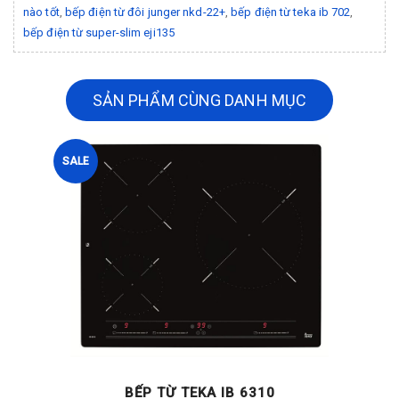
nào tốt
,
bếp điện từ đôi junger nkd-22+
,
bếp điện từ teka ib 702
,
bếp điện từ super-slim eji135
SẢN PHẨM CÙNG DANH MỤC
SALE
BẾP TỪ TEKA IB 6310