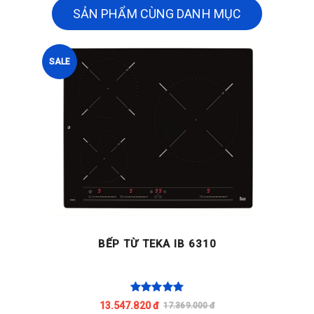
SẢN PHẨM CÙNG DANH MỤC
SALE
BẾP TỪ TEKA IB 6310
13.547.820 đ
17.369.000 đ