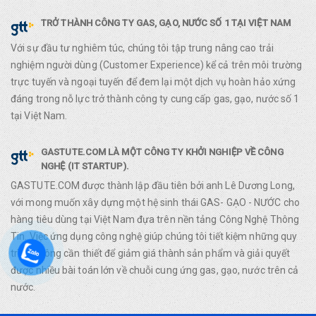
TRỞ THÀNH CÔNG TY GAS, GẠO, NƯỚC SỐ 1 TẠI VIỆT NAM
Với sự đầu tư nghiêm túc, chúng tôi tập trung nâng cao trải
nghiệm người dùng (Customer Experience) kể cả trên môi trường
trực tuyến và ngoại tuyến để đem lại một dịch vụ hoàn hảo xứng
đáng trong nỗ lực trở thành công ty cung cấp gas, gạo, nước số 1
tại Việt Nam.
GASTUTE.COM LÀ MỘT CÔNG TY KHỞI NGHIỆP VỀ CÔNG
NGHỆ (IT STARTUP).
GASTUTE.COM được thành lập đầu tiên bởi anh Lê Dương Long,
với mong muốn xây dựng một hệ sinh thái GAS- GẠO - NƯỚC cho
hàng tiêu dùng tại Việt Nam đựa trên nền tảng Công Nghệ Thông
Tin. Việc ứng dụng công nghệ giúp chúng tôi tiết kiệm những quy
trình không cần thiết để giảm giá thành sản phẩm và giải quyết
được nhiều bài toán lớn về chuỗi cung ứng gas, gạo, nước trên cả
nước.