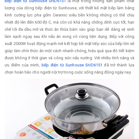
Bếp điện từ Sunhouse SHD6151
là một trong những sản phẩm chất
lượng của dòng bếp điện từ Sunhouse, với thiết kế mặt bếp làm bằng
kính cường lực pha gốm Ceramic siêu bền không những có thể chịu
nhiệt độ lên đến 600 độ C, mà còn có khả năng chống dính cực tốt, hạn
chế tối đa dầu mỡ và thức ăn thừa bám vào giúp bạn dễ dàng vệ sinh
làm sạch ngay sau khi nấu ăn xong vô cùng tiện dụng. Bếp với công
suất 2000W hoạt động mạnh mẽ kết hợp bề mặt tiếp xúc của bếp lớn sẽ
giúp làm chín thức ăn một cách nhanh chóng, hiệu quả qua đó tiết kiệm
được không ít thời gian và công sức nấu nướng. Với nhiều tính năng và
ưu điểm của mình,
bếp điện từ Sunhouse SHD6151
đã trở thành lựa
chọn hoàn hảo cho người nội trợ trong cuộc sống năng động ngày nay.