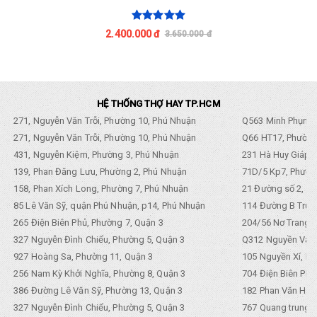
2.400.000 đ
3.650.000 đ
HỆ THỐNG THỢ HAY TP.HCM
271, Nguyễn Văn Trỗi, Phường 10, Phú Nhuận
Q563 Minh Phụng,
271, Nguyễn Văn Trỗi, Phường 10, Phú Nhuận
Q66 HT17, Phường
431, Nguyễn Kiệm, Phường 3, Phú Nhuận
231 Hà Huy Giáp, 
139, Phan Đăng Lưu, Phường 2, Phú Nhuận
71D/5 Kp7, Phường
158, Phan Xích Long, Phường 7, Phú Nhuận
21 Đường số 2, KP
85 Lê Văn Sỹ, quận Phú Nhuận, p14, Phú Nhuận
114 Đường B Trưng
265 Điện Biên Phủ, Phường 7, Quận 3
204/56 Nơ Trang L
327 Nguyễn Đình Chiểu, Phường 5, Quận 3
Q312 Nguyền Văn 
927 Hoàng Sa, Phường 11, Quận 3
105 Nguyền Xí, Ph
256 Nam Kỳ Khởi Nghĩa, Phường 8, Quận 3
704 Điện Biên Phũ 
386 Đường Lê Văn Sỹ, Phường 13, Quận 3
182 Phan Văn Hân,
327 Nguyễn Đình Chiểu, Phường 5, Quận 3
767 Quang trung, 