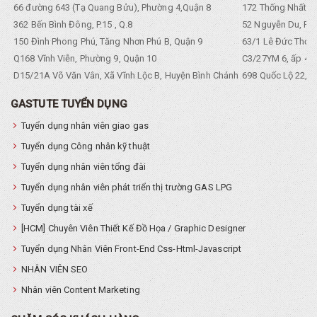
66 đường 643 (Tạ Quang Bửu), Phường 4,Quận 8
172 Thống Nhất. P
362 Bến Bình Đông, P.15 , Q.8
52 Nguyễn Du, Ph
150 Đình Phong Phú, Tăng Nhơn Phú B, Quận 9
63/1 Lê Đức Thọ, 
Q168 Vĩnh Viễn, Phường 9, Quận 10
C3/27YM 6, ấp 4, 
D15/21A Võ Văn Vân, Xã Vĩnh Lộc B, Huyện Bình Chánh
698 Quốc Lộ 22, Tổ
GASTUTE TUYỂN DỤNG
Tuyển dụng nhân viên giao gas
Tuyển dụng Công nhân kỹ thuật
Tuyển dụng nhân viên tổng đài
Tuyển dụng nhân viên phát triển thị trường GAS LPG
Tuyển dụng tài xế
[HCM] Chuyên Viên Thiết Kế Đồ Họa / Graphic Designer
Tuyển dụng Nhân Viên Front-End Css-Html-Javascript
NHÂN VIÊN SEO
Nhân viên Content Marketing