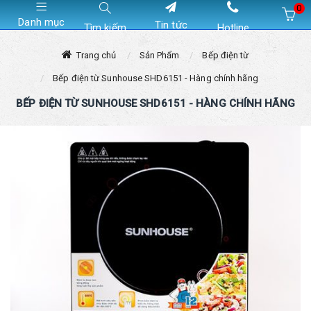
0
Danh mục
Tin tức
Tìm kiếm
Hotline
Hiện chưa có sản phẩm nào trong giỏ hàng của bạn
Trang chủ
Sản Phẩm
Bếp điện từ
Bếp điện từ Sunhouse SHD6151 - Hàng chính hãng
BẾP ĐIỆN TỪ SUNHOUSE SHD6151 - HÀNG CHÍNH HÃNG