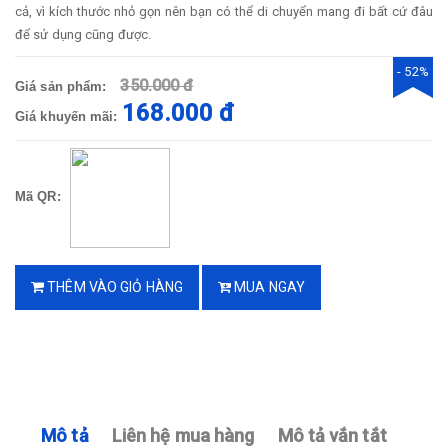
cả, vì kích thước nhỏ gọn nên bạn có thể di chuyển mang đi bất cứ đâu
để sử dụng cũng được.
- 52%
350.000 đ
Giá sản phẩm:
168.000 đ
Giá khuyến mãi:
Mã QR:
THÊM VÀO GIỎ HÀNG
MUA NGAY
Mô tả
Liên hệ mua hàng
Mô tả vắn tắt