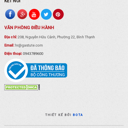
KẾT NỐI
VĂN PHÒNG ĐIỀU HÀNH
Địa chỉ:
208, Nguyễn Hữu Cảnh, Phường 22, Bình Thạnh
Email:
hr@gastute.com
Điện thoại:
0943789600
THIẾT KẾ BỞI
BOTA