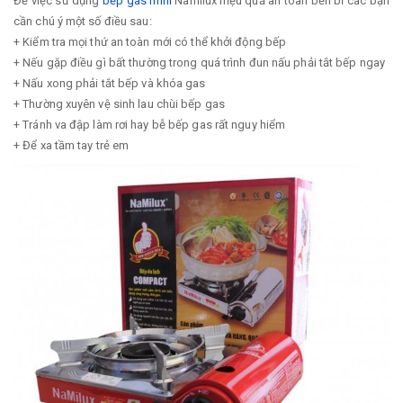
Để việc sử dụng
bếp gas mini
Namilux hiệu quả an toàn bền bỉ các bạn
cần chú ý một số điều sau:
+ Kiểm tra mọi thứ an toàn mới có thể khởi động bếp
+ Nếu gặp điều gì bất thường trong quá trình đun nấu phải tắt bếp ngay
+ Nấu xong phải tắt bếp và khóa gas
+ Thường xuyên vệ sinh lau chùi bếp gas
+ Tránh va đập làm rơi hay bễ bếp gas rất nguy hiểm
+ Để xa tầm tay trẻ em