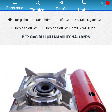
0
Danh mục
Tin tức
Tìm kiếm
Hotline
Hiện chưa có sản phẩm nào trong giỏ hàng của bạn
Trang chủ
Sản Phẩm
Bếp Gas - Phụ Kiện Ngành Gas
Bếp gas du lịch
Bếp gas du lịch Namilux NA-182PS
BẾP GAS DU LỊCH NAMILUX NA-182PS