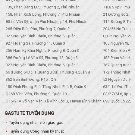
139, Phan Đăng Lưu, Phường 2, Phú Nhuận
71D/5 Kp7, Phường
158, Phan Xích Long, Phường 7, Phú Nhuận
21 Đường số 2, KP
85 Lê Văn Sỹ, quận Phú Nhuận, p14, Phú Nhuận
114 Đường B Trưng
265 Điện Biên Phủ, Phường 7, Quận 3
204/56 Nơ Trang L
327 Nguyễn Đình Chiểu, Phường 5, Quận 3
Q312 Nguyền Văn 
927 Hoàng Sa, Phường 11, Quận 3
105 Nguyền Xí, Ph
256 Nam Kỳ Khởi Nghĩa, Phường 8, Quận 3
704 Điện Biên Phũ 
386 Đường Lê Văn Sỹ, Phường 13, Quận 3
182 Phan Văn Hân,
327 Nguyễn Đình Chiểu, Phường 5, Quận 3
767 Quang trung, 
66 đường 643 (Tạ Quang Bửu), Phường 4,Quận 8
172 Thống Nhất. P
362 Bến Bình Đông, P.15 , Q.8
52 Nguyễn Du, Ph
150 Đình Phong Phú, Tăng Nhơn Phú B, Quận 9
63/1 Lê Đức Thọ, 
Q168 Vĩnh Viễn, Phường 9, Quận 10
C3/27YM 6, ấp 4, 
D15/21A Võ Văn Vân, Xã Vĩnh Lộc B, Huyện Bình Chánh
698 Quốc Lộ 22, Tổ
GASTUTE TUYỂN DỤNG
Tuyển dụng nhân viên giao gas
Tuyển dụng Công nhân kỹ thuật