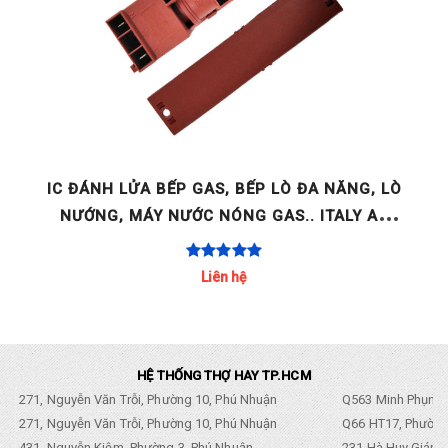
GE
IC ĐÁNH LỬA BẾP GAS, BẾP LÒ ĐA NĂNG, LÒ
NƯỚNG, MÁY NƯỚC NÓNG GAS.. ITALY AC
220-240V 2 LÒ / 4 LÒ / [...]
Liên hệ
HỆ THỐNG THỢ HAY TP.HCM
271, Nguyễn Văn Trỗi, Phường 10, Phú Nhuận
Q563 Minh Phụng,
271, Nguyễn Văn Trỗi, Phường 10, Phú Nhuận
Q66 HT17, Phường
431, Nguyễn Kiệm, Phường 3, Phú Nhuận
231 Hà Huy Giáp, 