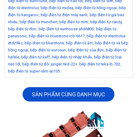
bếp điện từ sunhouse
,
bếp điện từ nào tốt
,
bếp điện từ đơn
,
bếp
điện từ electrolux
,
bếp điện từ midea
,
bếp điện từ hồng ngoại
,
bếp
điện từ kangaroo
,
bếp điện từ điện máy xanh
,
bếp điện từ giá bao
nhiêu
,
bếp điện từ munchen
,
bếp điện từ mini
,
bếp điện từ canzy
,
bếp điện từ đức
,
bếp điện từ sunhouse shd6800
,
bếp điện từ
panasonic
,
bếp điện từ bluestone icb-6617
,
bếp điện từ electrolux
etd29kc
,
bếp điện từ bluestone
,
bếp điện từ âm
,
bếp điện từ và bếp
hồng ngoại
,
bếp điện từ eurosun
,
bếp điện từ của đức
,
bếp điện từ
hafele
,
bếp điện từ kaff
,
bếp điện từ nhập khẩu
,
bếp điện từ loại
nào tốt
,
bếp điện từ đôi junger nkd-22+
,
bếp điện từ teka ib 702
,
bếp điện từ super-slim eji135
SẢN PHẨM CÙNG DANH MỤC