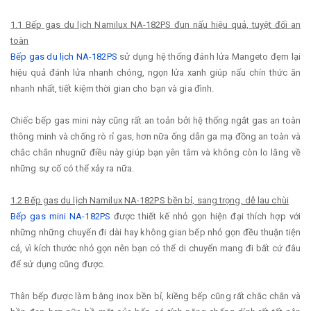
1.1 Bếp gas du lịch Namilux NA-182PS đun nấu hiệu quả, tuyệt đối an
toàn
Bếp gas du lịch NA-182PS
sử dụng hệ thống đánh lửa Mangeto đẹm lại
hiệu quả đánh lửa nhanh chóng, ngọn lửa xanh giúp nấu chín thức ăn
nhanh nhất, tiết kiệm thời gian cho bạn và gia đình.
Chiếc bếp gas mini này cũng rất an toản bởi hệ thống ngắt gas an toàn
thông minh và chống rò rỉ gas, hơn nữa ống dẫn ga mạ đồng an toàn và
chắc chắn nhugnữ điều này giúp bạn yên tâm và không còn lo lắng về
những sự cố có thể xảy ra nữa.
1.2 Bếp gas du lịch Namilux NA-182PS bền bỉ, sang trọng, dễ lau chùi
Bếp gas mini NA-182PS
được thiết kế nhỏ gọn hiện đại thích hợp với
những những chuyến đi dài hay không gian bếp nhỏ gọn đều thuận tiện
cả, vì kích thước nhỏ gọn nên bạn có thể di chuyển mang đi bất cứ đâu
để sử dụng cũng được.
Thân bếp được làm bằng inox bền bỉ, kiềng bếp cũng rất chắc chắn và