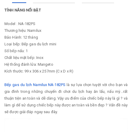
TÍNH NĂNG NỔI BẬT
Model : NA-182PS
Thương hiệu: Namilux
Bảo Hành: 12 tháng
Loại bếp: Bếp gas du lịch mini
Số bếp nấu: 1
Chất liệu mặt bếp: Inox
Hệ thống đánh lửa: Mangeto
Kích thước: 99 x 306 x 257mm (C x D x R)
Bếp gas du lịch Namilux NA-182PS
là sự lựa chọn tuyệt vời cho bạn và
gia đình trong những chuyến đi chơi du lịch hay ăn lẩu, nấu mỳ…rất
thuận tiện an toàn và dễ dàng. Vậy ưu điểm của chiếc bếp này là gì ? và
làm gì dể sử dụng chiếc bếp này được an toàn và bền đẹp ? Vấn đề này
sẽ được giải đáp ngay sau đây.