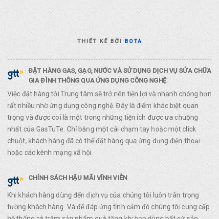
THIẾT KẾ BỞI
BOTA
ĐẶT HÀNG GAS, GẠO, NƯỚC VÀ SỬ DỤNG DỊCH VỤ SỬA CHỮA
GIA ĐÌNH THÔNG QUA ỨNG DỤNG CÔNG NGHỆ
Việc đặt hàng tới Trung tâm sẽ trở nên tiện lợi và nhanh chóng hơn
rất nhiều nhờ ứng dụng công nghệ. Đây là điểm khác biệt quan
trọng và được coi là một trong những tiện ích được ưa chuộng
nhất của GasTuTe. Chỉ bằng một cái chạm tay hoặc một click
chuột, khách hàng đã có thể đặt hàng qua ứng dụng điện thoại
hoặc các kênh mạng xã hội
CHÍNH SÁCH HẬU MÃI VĨNH VIỄN
Khi khách hàng dùng đến dịch vụ của chúng tôi luôn trân trọng
tường khách hàng. Và để đáp ứng tình cảm đó chúng tôi cung cấp
hệ thống cà trăm sản phẩm quà tặng khi bạn dùng bất cứ sản