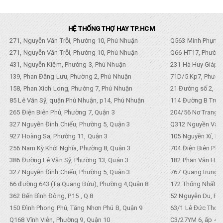
HỆ THỐNG THỢ HAY TP.HCM
271, Nguyễn Văn Trỗi, Phường 10, Phú Nhuận
Q563 Minh Phụng,
271, Nguyễn Văn Trỗi, Phường 10, Phú Nhuận
Q66 HT17, Phường
431, Nguyễn Kiệm, Phường 3, Phú Nhuận
231 Hà Huy Giáp, 
139, Phan Đăng Lưu, Phường 2, Phú Nhuận
71D/5 Kp7, Phường
158, Phan Xích Long, Phường 7, Phú Nhuận
21 Đường số 2, KP
85 Lê Văn Sỹ, quận Phú Nhuận, p14, Phú Nhuận
114 Đường B Trưng
265 Điện Biên Phủ, Phường 7, Quận 3
204/56 Nơ Trang L
327 Nguyễn Đình Chiểu, Phường 5, Quận 3
Q312 Nguyền Văn 
927 Hoàng Sa, Phường 11, Quận 3
105 Nguyền Xí, Ph
256 Nam Kỳ Khởi Nghĩa, Phường 8, Quận 3
704 Điện Biên Phũ 
386 Đường Lê Văn Sỹ, Phường 13, Quận 3
182 Phan Văn Hân,
327 Nguyễn Đình Chiểu, Phường 5, Quận 3
767 Quang trung, 
66 đường 643 (Tạ Quang Bửu), Phường 4,Quận 8
172 Thống Nhất. P
362 Bến Bình Đông, P.15 , Q.8
52 Nguyễn Du, Ph
150 Đình Phong Phú, Tăng Nhơn Phú B, Quận 9
63/1 Lê Đức Thọ, 
Q168 Vĩnh Viễn, Phường 9, Quận 10
C3/27YM 6, ấp 4, 