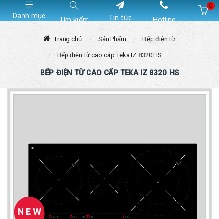
0
Danh mục
Tin tức
Tìm kiếm
Hotline
Hiện chưa có sản phẩm nào trong giỏ hàng của bạn
Trang chủ
Sản Phẩm
Bếp điện từ
Bếp điện từ cao cấp Teka IZ 8320 HS
BẾP ĐIỆN TỪ CAO CẤP TEKA IZ 8320 HS