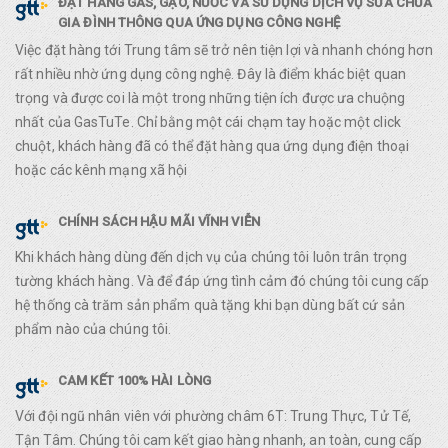
ĐẶT HÀNG GAS, GẠO, NƯỚC VÀ SỬ DỤNG DỊCH VỤ SỬA CHỮA
GIA ĐÌNH THÔNG QUA ỨNG DỤNG CÔNG NGHỆ
Việc đặt hàng tới Trung tâm sẽ trở nên tiện lợi và nhanh chóng hơn
rất nhiều nhờ ứng dụng công nghệ. Đây là điểm khác biệt quan
trọng và được coi là một trong những tiện ích được ưa chuộng
nhất của GasTuTe. Chỉ bằng một cái chạm tay hoặc một click
chuột, khách hàng đã có thể đặt hàng qua ứng dụng điện thoại
hoặc các kênh mạng xã hội
CHÍNH SÁCH HẬU MÃI VĨNH VIỄN
Khi khách hàng dùng đến dịch vụ của chúng tôi luôn trân trọng
tường khách hàng. Và để đáp ứng tình cảm đó chúng tôi cung cấp
hệ thống cà trăm sản phẩm quà tặng khi bạn dùng bất cứ sản
phẩm nào của chúng tôi.
CAM KẾT 100% HÀI LÒNG
Với đội ngũ nhân viên với phường châm 6T: Trung Thực, Tử Tế,
Tận Tâm. Chúng tôi cam kết giao hàng nhanh, an toàn, cung cấp