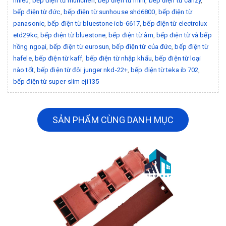
nhiêu
,
bếp điện từ munchen
,
bếp điện từ mini
,
bếp điện từ canzy
,
bếp điện từ đức
,
bếp điện từ sunhouse shd6800
,
bếp điện từ
panasonic
,
bếp điện từ bluestone icb-6617
,
bếp điện từ electrolux
etd29kc
,
bếp điện từ bluestone
,
bếp điện từ âm
,
bếp điện từ và bếp
hồng ngoại
,
bếp điện từ eurosun
,
bếp điện từ của đức
,
bếp điện từ
hafele
,
bếp điện từ kaff
,
bếp điện từ nhập khẩu
,
bếp điện từ loại
nào tốt
,
bếp điện từ đôi junger nkd-22+
,
bếp điện từ teka ib 702
,
bếp điện từ super-slim eji135
SẢN PHẨM CÙNG DANH MỤC