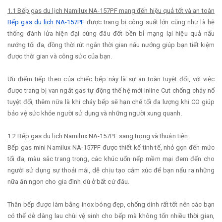
1.1 Bếp gas du lịch Namilux NA-157PF mang đến hiệu quả tốt và an toàn
Bếp gas du lịch NA-157PF
được trang bị công suất lớn cũng như là hệ
thống đánh lửa hiện đại cùng đâu đốt bền bỉ mạng lại hiệu quả nấu
nướng tối đa, đồng thời rút ngắn thời gian nấu nướng giúp bạn tiết kiệm
được thời gian và công sức của bạn.
Ưu điểm tiếp theo của chiếc bếp này là sự an toàn tuyệt đối, với việc
được trang bị van ngắt gas tự động thế hệ mới Inline Cut chống cháy nổ
tuyệt đối, thêm nữa là khi cháy bếp sẽ hạn chế tối đa lượng khi CO giúp
bảo vệ sức khỏe người sử dụng và những người xung quanh.
1.2 Bếp gas du lịch Namilux NA-157PF sang trọng và thuận tiện
Bếp gas mini Namilux NA-157PF được thiết kế tinh tế, nhỏ gọn đến mức
tối đa, màu sắc trang trọng, các khúc uốn nếp mềm mại đem đến cho
người sử dụng sự thoải mái, dễ chịu tạo cảm xúc để bạn nấu ra những
nữa ăn ngon cho gia đình dù ở bất cứ đâu.
Thân bếp được làm bằng inox bóng đẹp, chống dính rất tốt nên các bạn
có thể dễ dàng lau chùi vệ sinh cho bếp mà không tốn nhiều thời gian,