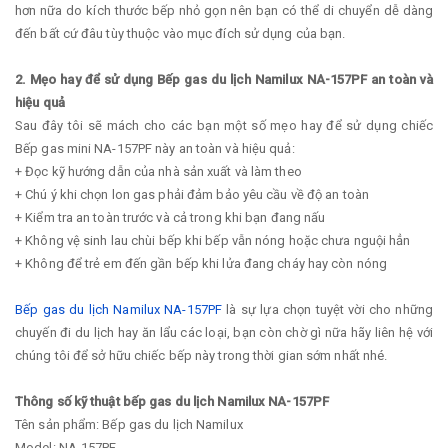
hơn nữa do kích thước bếp nhỏ gọn nên bạn có thể di chuyển dễ dàng
đến bất cứ đâu tùy thuộc vào mục đích sử dụng của bạn.
2. Mẹo hay để sử dụng Bếp gas du lịch Namilux NA-157PF an toàn và
hiệu quả
Sau đây tôi sẽ mách cho các bạn một số mẹo hay để sử dụng chiếc
Bếp gas mini NA-157PF này an toàn và hiệu quả:
+ Đọc kỹ hướng dẫn của nhà sản xuất và làm theo
+ Chú ý khi chọn lon gas phải đảm bảo yêu cầu về độ an toàn
+ Kiểm tra an toàn trước và cả trong khi bạn đang nấu
+ Không vệ sinh lau chùi bếp khi bếp vẫn nóng hoặc chưa nguội hẳn
+ Không để trẻ em đến gần bếp khi lửa đang cháy hay còn nóng
Bếp gas du lịch Namilux NA-157PF
là sự lựa chọn tuyệt vời cho những
chuyến đi du lịch hay ăn lẩu các loại, bạn còn chờ gì nữa hãy liên hệ với
chúng tôi để sở hữu chiếc bếp này trong thời gian sớm nhất nhé.
Thông số kỹ thuật bếp gas du lịch Namilux NA-157PF
Tên sản phẩm: Bếp gas du lịch Namilux
Model: NA-157PF