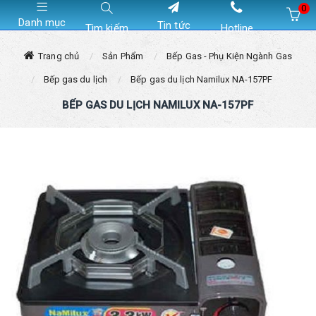
0
Danh mục
Tin tức
Tìm kiếm
Hotline
Hiện chưa có sản phẩm nào trong giỏ hàng của bạn
Trang chủ
Sản Phẩm
Bếp Gas - Phụ Kiện Ngành Gas
Bếp gas du lịch
Bếp gas du lịch Namilux NA-157PF
BẾP GAS DU LỊCH NAMILUX NA-157PF