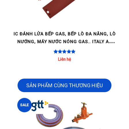
GE
IC ĐÁNH LỬA BẾP GAS, BẾP LÒ ĐA NĂNG, LÒ
NƯỚNG, MÁY NƯỚC NÓNG GAS.. ITALY AC
220-240V 2 LÒ / 4 LÒ / [...]
Liên hệ
SẢN PHẨM CÙNG THƯƠNG HIỆU
SALE