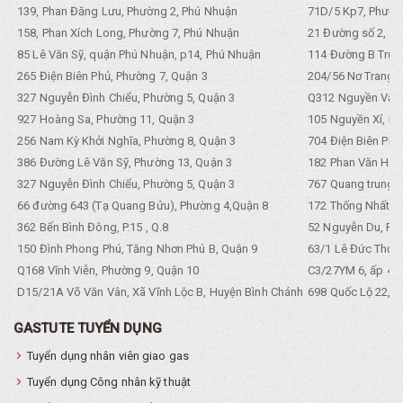
139, Phan Đăng Lưu, Phường 2, Phú Nhuận
71D/5 Kp7, Phường
158, Phan Xích Long, Phường 7, Phú Nhuận
21 Đường số 2, KP
85 Lê Văn Sỹ, quận Phú Nhuận, p14, Phú Nhuận
114 Đường B Trưng
265 Điện Biên Phủ, Phường 7, Quận 3
204/56 Nơ Trang L
327 Nguyễn Đình Chiểu, Phường 5, Quận 3
Q312 Nguyền Văn 
927 Hoàng Sa, Phường 11, Quận 3
105 Nguyền Xí, Ph
256 Nam Kỳ Khởi Nghĩa, Phường 8, Quận 3
704 Điện Biên Phũ 
386 Đường Lê Văn Sỹ, Phường 13, Quận 3
182 Phan Văn Hân,
327 Nguyễn Đình Chiểu, Phường 5, Quận 3
767 Quang trung, 
66 đường 643 (Tạ Quang Bửu), Phường 4,Quận 8
172 Thống Nhất. P
362 Bến Bình Đông, P.15 , Q.8
52 Nguyễn Du, Ph
150 Đình Phong Phú, Tăng Nhơn Phú B, Quận 9
63/1 Lê Đức Thọ, 
Q168 Vĩnh Viễn, Phường 9, Quận 10
C3/27YM 6, ấp 4, 
D15/21A Võ Văn Vân, Xã Vĩnh Lộc B, Huyện Bình Chánh
698 Quốc Lộ 22, Tổ
GASTUTE TUYỂN DỤNG
Tuyển dụng nhân viên giao gas
Tuyển dụng Công nhân kỹ thuật