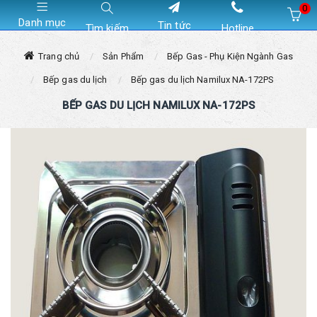
0
Danh mục
Tin tức
Tìm kiếm
Hotline
Hiện chưa có sản phẩm nào trong giỏ hàng của bạn
Trang chủ
Sản Phẩm
Bếp Gas - Phụ Kiện Ngành Gas
Bếp gas du lịch
Bếp gas du lịch Namilux NA-172PS
BẾP GAS DU LỊCH NAMILUX NA-172PS