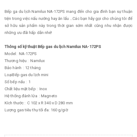
Bếp ga du lịch Namilux NA-172PS mang đến cho gia đình bạn sự thuận
tiện trong việc nấu nướng hay ăn lẩu …Các bạn hãy gọi cho chúng tôi để
sở hữu sản phẩm này trong thời gian sớm nhất cũng nhu nhận được
những ưu đãi hấp dẫn nhé!
Thông số kỹ thuật Bếp gas du lịch Namilux NA-172PS
Model: NA-172PS
Thương hiệu : Namilux
Bảo hành : 12 tháng
LoạiBếp gas du lịch mini
Số bếp nấu : 1
Chất liệu mặt bếp : Inox
Hệ thống đánh lửa : Magneto
Kích thước : C 102 x R 340 x D 280 mm
Lượng gas tiêu thụ tối đa: 160 g/giờ