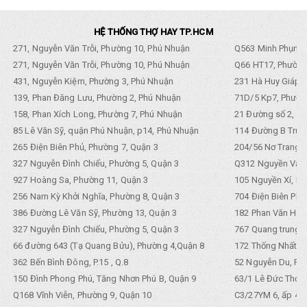
HỆ THỐNG THỢ HAY TP.HCM
271, Nguyễn Văn Trỗi, Phường 10, Phú Nhuận
Q563 Minh Phụng,
271, Nguyễn Văn Trỗi, Phường 10, Phú Nhuận
Q66 HT17, Phường
431, Nguyễn Kiệm, Phường 3, Phú Nhuận
231 Hà Huy Giáp, 
139, Phan Đăng Lưu, Phường 2, Phú Nhuận
71D/5 Kp7, Phường
158, Phan Xích Long, Phường 7, Phú Nhuận
21 Đường số 2, KP
85 Lê Văn Sỹ, quận Phú Nhuận, p14, Phú Nhuận
114 Đường B Trưng
265 Điện Biên Phủ, Phường 7, Quận 3
204/56 Nơ Trang L
327 Nguyễn Đình Chiểu, Phường 5, Quận 3
Q312 Nguyền Văn 
927 Hoàng Sa, Phường 11, Quận 3
105 Nguyền Xí, Ph
256 Nam Kỳ Khởi Nghĩa, Phường 8, Quận 3
704 Điện Biên Phũ 
386 Đường Lê Văn Sỹ, Phường 13, Quận 3
182 Phan Văn Hân,
327 Nguyễn Đình Chiểu, Phường 5, Quận 3
767 Quang trung, 
66 đường 643 (Tạ Quang Bửu), Phường 4,Quận 8
172 Thống Nhất. P
362 Bến Bình Đông, P.15 , Q.8
52 Nguyễn Du, Ph
150 Đình Phong Phú, Tăng Nhơn Phú B, Quận 9
63/1 Lê Đức Thọ, 
Q168 Vĩnh Viễn, Phường 9, Quận 10
C3/27YM 6, ấp 4, 