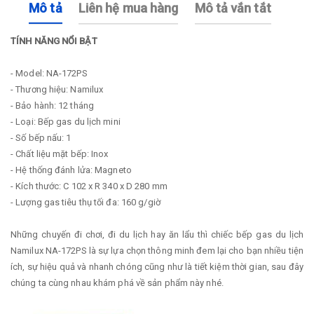
Mô tả
Liên hệ mua hàng
Mô tả vắn tắt
TÍNH NĂNG NỔI BẬT
- Model: NA-172PS
- Thương hiệu: Namilux
- Bảo hành: 12 tháng
- Loại: Bếp gas du lịch mini
- Số bếp nấu: 1
- Chất liệu mặt bếp: Inox
- Hệ thống đánh lửa: Magneto
- Kích thước: C 102 x R 340 x D 280 mm
- Lượng gas tiêu thụ tối đa: 160 g/giờ
Những chuyến đi chơi, đi du lịch hay ăn lẩu thì chiếc bếp gas du lịch
Namilux NA-172PS là sự lựa chọn thông minh đem lại cho bạn nhiều tiện
ích, sự hiệu quả và nhanh chóng cũng như là tiết kiệm thời gian, sau đây
chúng ta cùng nhau khám phá về sản phẩm này nhé.